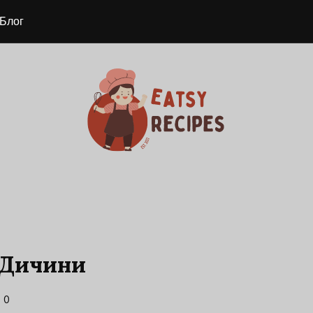
Блог
 Дичини
0