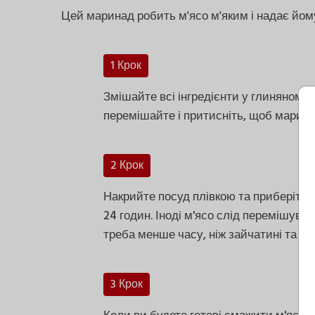
Цей маринад робить м'ясо м'яким і надає йом
1 Крок
Змішайте всі інгредієнти у глиняному 
перемішайте і притисніть, щоб марина
2 Крок
Накрийте посуд плівкою та приберіть в
24 годин. Іноді м'ясо слід перемішуват
треба менше часу, ніж зайчатині та оле
3 Крок