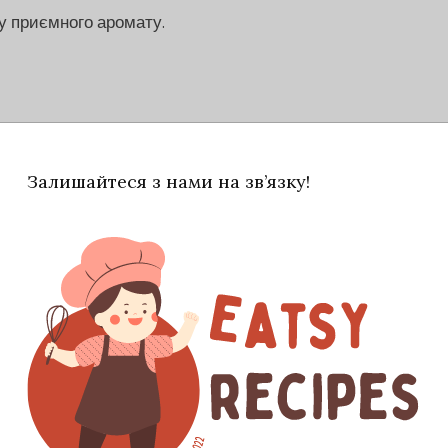
у приємного аромату.
посуді. Укладіть у маринад м'ясо,
д покривав його.
Залишайтеся з нами на зв’язку!
се разом у холодильник на термін від 5 до
и. Час залежить від типу м'яса — куріпкам
ніні, наприклад.