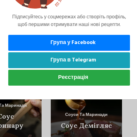
видаліть весь маринад.
Підписуйтесь у соцмережах або створіть профіль,
щоб першими отримувати наші нові рецепти.
Група у Facebook
Група в Telegram
може сподобатися
Реєстрація
Та Маринади
Соуси Та Маринади
Соус
ринару
Соус Демігляс