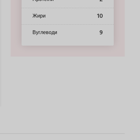
10
Жири
9
Вуглеводи