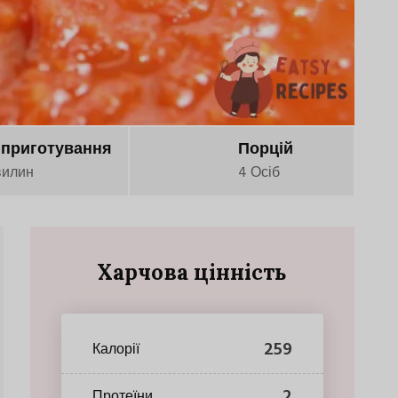
 приготування
Порцій
вилин
4 Осіб
Харчова цінність
259
Калорії
2
Протеїни