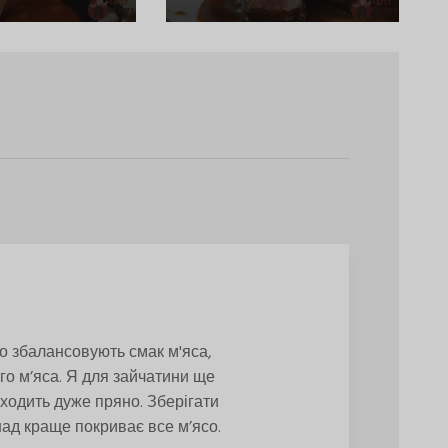
но збалансовують смак м'яса,
го м’яса. Я для зайчатини ще
ходить дуже пряно. Зберігати
инад краще покриває все м’ясо.