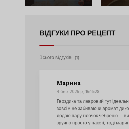
Перців Та
Моркви
ВІДГУКИ ПРО РЕЦЕПТ
Всього відгуків:
(1)
Марина
4 бер. 2026 р., 16:16:28
Гвоздика та лавровий тут ідеаль
зовсім не забиваючи аромат дико
додаю пару гілочок чебрецю — ви
зручно просто у пакеті, тоді мар