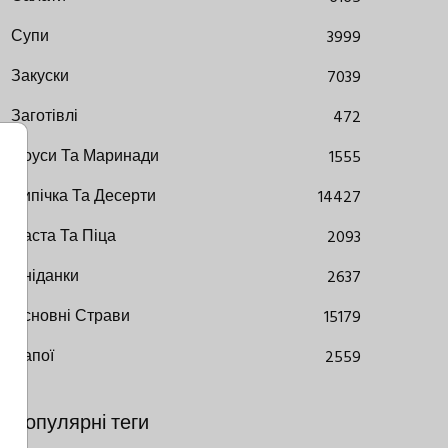
Супи
3999
Закуски
7039
Заготівлі
472
Соуси Та Маринади
1555
Випічка Та Десерти
14427
Паста Та Піца
2093
Сніданки
2637
Основні Страви
15179
Напої
2559
Популярні теги