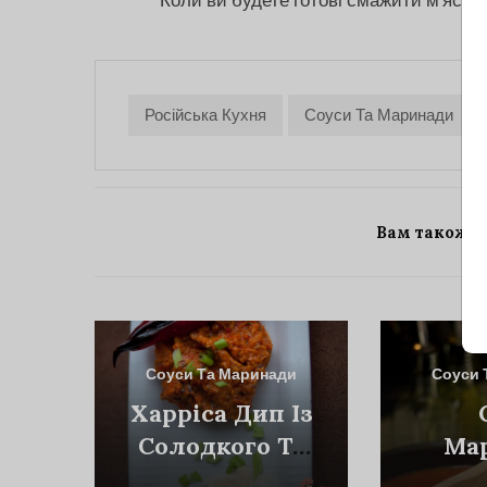
Коли ви будете готові смажити м'ясо, 
Російська Кухня
Соуси Та Маринади
Вам також 
Соуси Та Маринади
Соуси 
Харріса Дип Із
Солодкого Та
Ма
Гострого