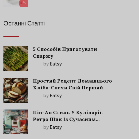
5
Останні Статті
5 Способів Приготувати
Спаржу
by
Eatsy
Простий Рецепт Домашнього
Хліба: Спечи Свій Перший
Запашний Хліб!
by
Eatsy
Пін-Ап Стиль У Кулінарії:
Ретро Шик Із Сучасним
Акцентом
by
Eatsy