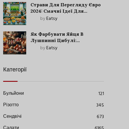
Страви Для Перегляду Євро
2024: Смачні Ідеї Для
Футбольного Свята
by
Eatsy
Як Фарбувати Яйця В
Лушпинні Цибулі:
Старовинний Метод З
by
Eatsy
Сучасними Нюансами
Категорії
Бульйони
121
Різотто
345
Сендвічі
673
Салати
6165