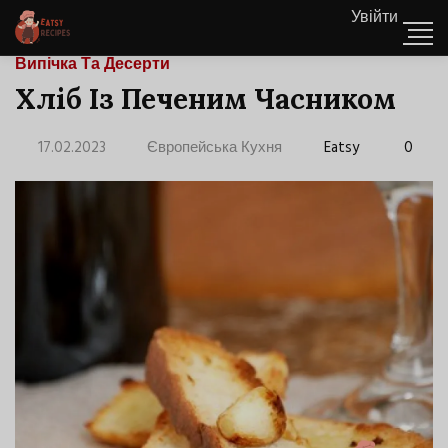
Увійти
Випічка Та Десерти
Хліб Із Печеним Часником
17.02.2023
Європейська Кухня
Eatsy
0