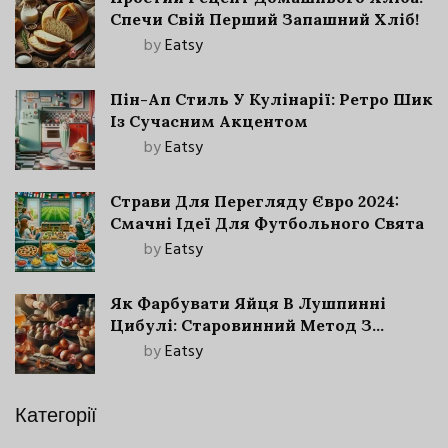
Спечи Свій Перший Запашний Хліб!
by
Eatsy
Пін-Ап Стиль У Кулінарії: Ретро Шик
Із Сучасним Акцентом
by
Eatsy
Страви Для Перегляду Євро 2024:
Смачні Ідеї Для Футбольного Свята
by
Eatsy
Як Фарбувати Яйця В Лушпинні
Цибулі: Старовинний Метод З
Сучасними Нюансами
by
Eatsy
Категорії