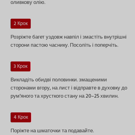
оливкову олію.
2 Крок
Розріжте багет уздовж навпіл і змастіть внутрішні
сторони пастою часнику. Посоліть і поперчіть.
3 Крок
Викладіть обидві половинки. змащеними
сторонами вгору, на лист і відправте в духовку до
рум'яного та хрусткого стану на 20–25 хвилин.
4 Крок
Поріжте на шматочки та подавайте.