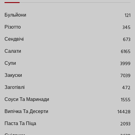
Бульйони
121
Різотто
345
Сендвічі
673
Салати
6165
Супи
3999
Закуски
7039
Заготівлі
472
Соуси Та Маринади
1555
Випічка Та Десерти
14428
Паста Та Піца
2093