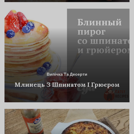
Випічка Та Десерти
Млинець З Шпинатом І Грюєром