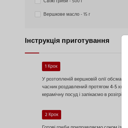
Свіжі гриби
- 500 г
Вершкове масло
- 15 г
Інструкція приготування
1 Крок
У розтопленій вершковій олії обсмажу
часник роздавлений протягом 4-5 хви
керамічну посуд і запікаємо в розігріті
2 Крок
Готові гриби приправляємо соком із п