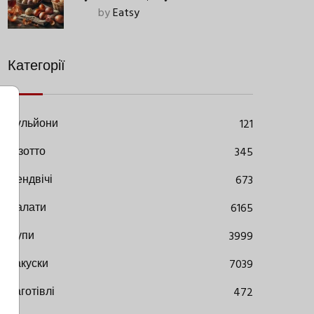
Старовинний Метод З
by
Eatsy
Сучасними Нюансами
Категорії
Бульйони
121
Різотто
345
Сендвічі
673
Салати
6165
Супи
3999
Закуски
7039
Заготівлі
472