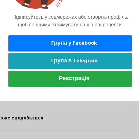
Підписуйтесь у соцмережах або створіть профіль,
щоб першими отримувати наші нові рецепти.
Група у Facebook
ну, що залишився, лимонної цедри і
о теплими.
Група в Telegram
Реєстрація
може сподобатися