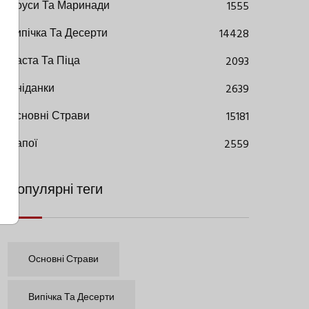
Соуси Та Маринади
1555
Випічка Та Десерти
14428
Паста Та Піца
2093
Сніданки
2639
Основні Страви
15181
Напої
2559
Популярні теги
Основні Страви
Випічка Та Десерти