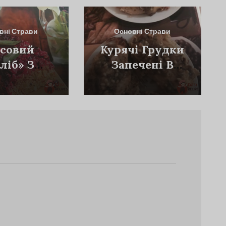
вні Страви
Основні Страви
совий
Курячі Грудки
ліб» З
Запечені В
бами Та
Горіхово-
ріхами
Цибульно-
Грибному
Соусі