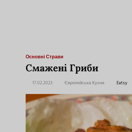
Основні Страви
Смажені Гриби
17.02.2023
Європейська Кухня
Eatsy