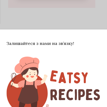
Залишайтеся з нами на зв’язку!
ємо гриби, порізані великими шматками, і
лин, додаємо вино. Перекладаємо в
й до 220 градусів духовці ще 15 хвилин.
оловини лимона та половиною порізаного