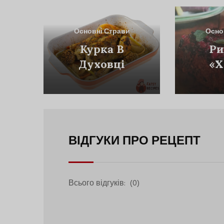
Основні Страви
Осно
Курка В
Ри
Духовці
«Х
Гри
Го
ВІДГУКИ ПРО РЕЦЕПТ
Всього відгуків:
(0)