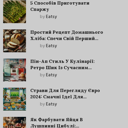
5 Способів Приготувати
Спаржу
by
Eatsy
Простий Рецепт Домашнього
Хліба: Спечи Свій Перший
Запашний Хліб!
by
Eatsy
Пін-Ап Стиль У Кулінарії:
Ретро Шик Із Сучасним
Акцентом
by
Eatsy
Страви Для Перегляду Євро
2024: Смачні Ідеї Для
Футбольного Свята
by
Eatsy
Як Фарбувати Яйця В
Лушпинні Цибулі: