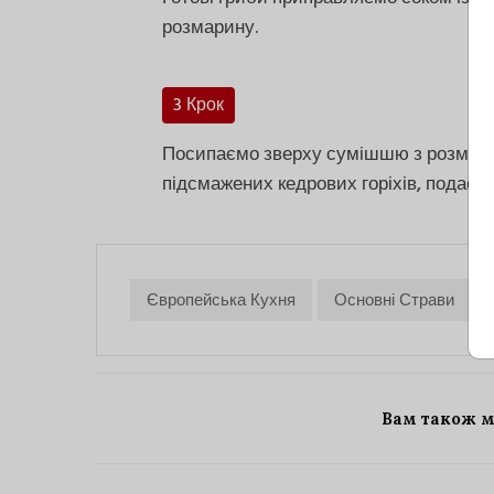
розмарину.
3 Крок
Посипаємо зверху сумішшю з розмари
підсмажених кедрових горіхів, подаєм
Європейська Кухня
Основні Страви
Вам також 