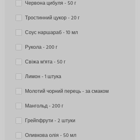
Червона цибуля
- 50 г
Тростинний цукор
- 20 г
Соус наршараб
- 10 мл
Рукола
- 200 г
Свіжа м'ята
- 50 г
Лимон
- 1 штука
Молотий чорний перець
- за смаком
Мангольд
- 200 г
Грейпфрути
- 2 штуки
Оливкова олія
- 50 мл