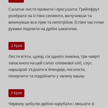
Салатне листя промити і просушити. Грейпфрут
розібрати на їстівні сегменти, вилучивши та
викинувши все гірке та непотрібне. Їстівні часточки
руками поділити на дрібні шматочки.
2 Крок
Листя м'яти, цукор, сік одного лимона, три чверті
запасеного на цей салат оливкової олії, соус
наршараб з'єднати в блендері, посолити,
поперчити та подрібнити у зелену кашку.
3 Крок
Червону цибулю дрібно нарубати і змішати зі