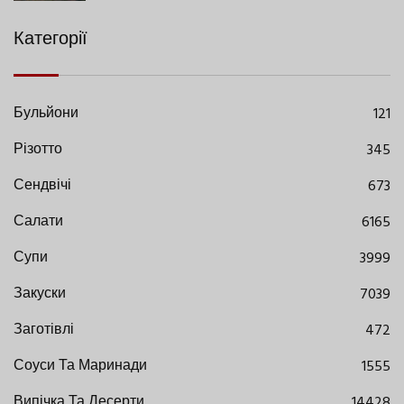
Категорії
Бульйони
121
Різотто
345
Сендвічі
673
Салати
6165
Супи
3999
Закуски
7039
Заготівлі
472
Соуси Та Маринади
1555
Випічка Та Десерти
14428