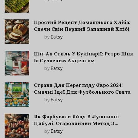
Простий Рецепт Домашнього Хліба:
Спечи Свій Перший Запашний Хліб!
by
Eatsy
Пін-Ап Стиль У Кулінарії: Ретро Шик
Із Сучасним Акцентом
by
Eatsy
Страви Для Перегляду Євро 2024:
Смачні Ідеї Для Футбольного Свята
by
Eatsy
Як Фарбувати Яйця В Лушпинні
Цибулі: Старовинний Метод З
Сучасними Нюансами
by
Eatsy