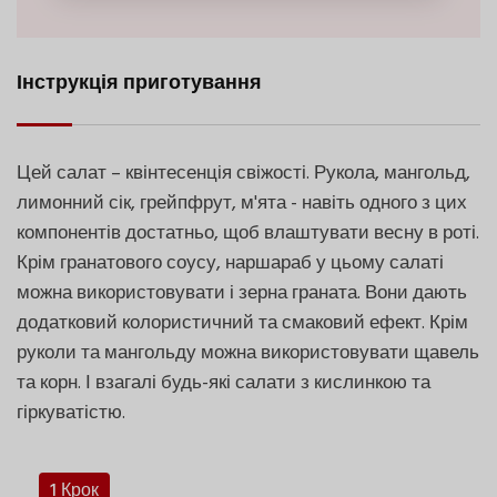
Інструкція приготування
Цей салат – квінтесенція свіжості. Рукола, мангольд,
лимонний сік, грейпфрут, м'ята - навіть одного з цих
компонентів достатньо, щоб влаштувати весну в роті.
Крім гранатового соусу, наршараб у цьому салаті
можна використовувати і зерна граната. Вони дають
додатковий колористичний та смаковий ефект. Крім
руколи та мангольду можна використовувати щавель
та корн. І взагалі будь-які салати з кислинкою та
гіркуватістю.
1 Крок