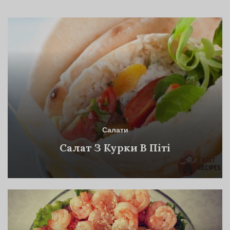
Салати
Салат З Курки В Піті