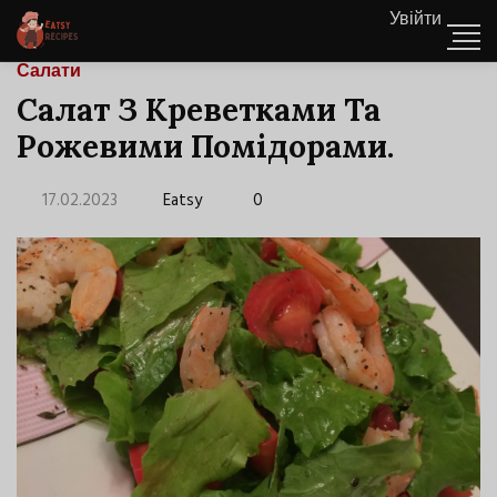
Увійти
Салати
Салат З Креветками Та
Рожевими Помідорами.
17.02.2023
Eatsy
0