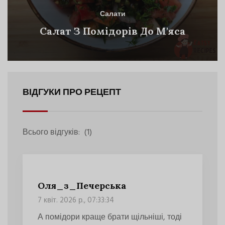
Салати
Салат З Помідорів До М'яса
ВІДГУКИ ПРО РЕЦЕПТ
Всього відгуків:
(1)
Оля_з_Печерська
7 квіт. 2026 р., 07:33:34
А помідори краще брати щільніші, тоді