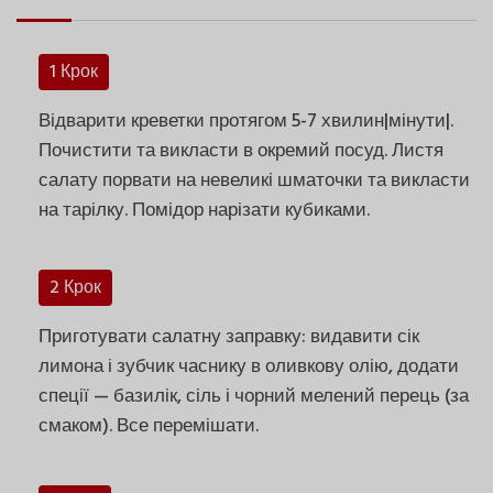
1 Крок
Відварити креветки протягом 5-7 хвилин|мінути|.
Почистити та викласти в окремий посуд. Листя
салату порвати на невеликі шматочки та викласти
на тарілку. Помідор нарізати кубиками.
2 Крок
Приготувати салатну заправку: видавити сік
лимона і зубчик часнику в оливкову олію, додати
спеції — базилік, сіль і чорний мелений перець (за
смаком). Все перемішати.