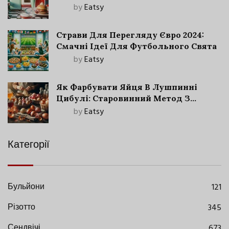
by
Eatsy
Страви Для Перегляду Євро 2024:
Смачні Ідеї Для Футбольного Свята
by
Eatsy
Як Фарбувати Яйця В Лушпинні
Цибулі: Старовинний Метод З
Сучасними Нюансами
by
Eatsy
Категорії
Бульйони
121
Різотто
345
Сендвічі
673