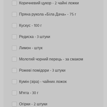
Коричневий цукор
- 2 чайні ложки
Пряна рукола «Біла Дача»
- 75 г
Кускус
- 100 г
Редиска
- 3 штуки
Лимон
- штук
Молотий чорний перець
- за смаком
Рожеві помідори
- 3 штуки
Кумін (зіра)
- чайних ложок
М'ята
- 30 г
Огірки
- 2 штуки