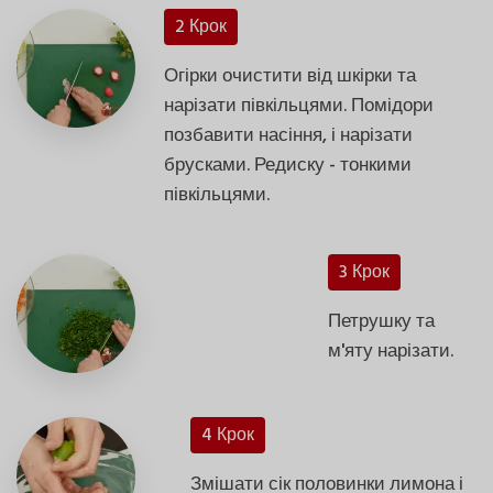
2 Крок
Огірки очистити від шкірки та
нарізати півкільцями. Помідори
позбавити насіння, і нарізати
брусками. Редиску - тонкими
півкільцями.
3 Крок
Петрушку та
м'яту нарізати.
4 Крок
Змішати сік половинки лимона і