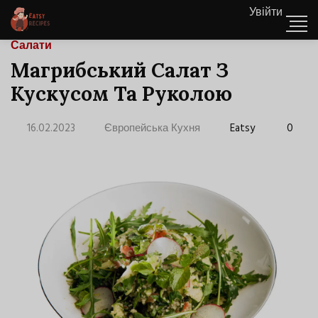
Увійти
Салати
Магрибський Салат З
Кускусом Та Руколою
16.02.2023
Європейська Кухня
Eatsy
0