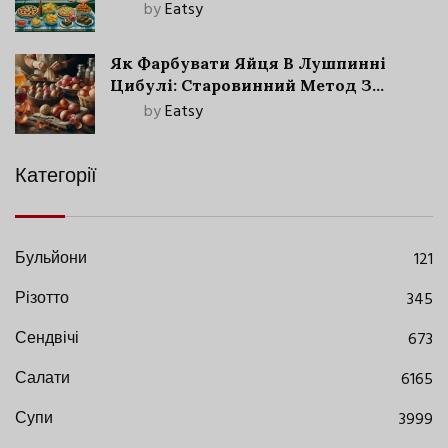
by
Eatsy
Як Фарбувати Яйця В Лушпинні
Цибулі: Старовинний Метод З
Сучасними Нюансами
by
Eatsy
Категорії
Бульйони
121
Різотто
345
Сендвічі
673
Салати
6165
Супи
3999