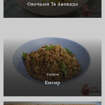
Овочами Та Авокадо
Салати
Кисир