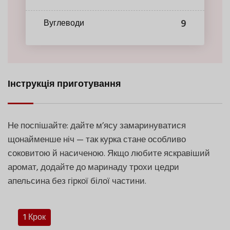
9
Вуглеводи
Інструкція приготування
Не поспішайте: дайте м’ясу замаринуватися
щонайменше ніч — так курка стане особливо
соковитою й насиченою. Якщо любите яскравіший
аромат, додайте до маринаду трохи цедри
апельсина без гіркої білої частини.
1 Крок