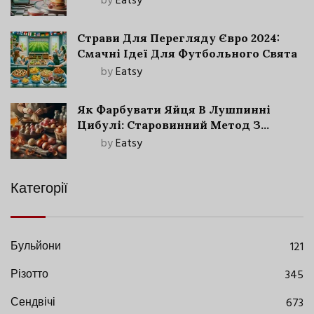
by
Eatsy
Страви Для Перегляду Євро 2024:
Смачні Ідеї Для Футбольного Свята
by
Eatsy
Як Фарбувати Яйця В Лушпинні
Цибулі: Старовинний Метод З
Сучасними Нюансами
by
Eatsy
Категорії
Бульйони
121
Різотто
345
Сендвічі
673