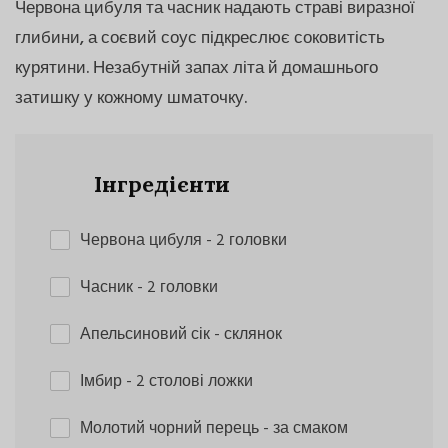
Червона цибуля та часник надають страві виразної
глибини, а соєвий соус підкреслює соковитість
курятини. Незабутній запах літа й домашнього
затишку у кожному шматочку.
Інгредієнти
Червона цибуля
- 2 головки
Часник
- 2 головки
Апельсиновий сік
- склянок
Імбир
- 2 столові ложки
Молотий чорний перець
- за смаком