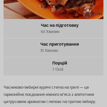
Час на підготовку
60 Хвилин
Час приготування
10 Хвилин
Порцій
7 Осіб
Часниково-імбирні курячі стегна на грилі — це
гармонійне поєднання ніжного м’яса з апетитним
цитрусовим ароматом і легкою гостротою імбиру.