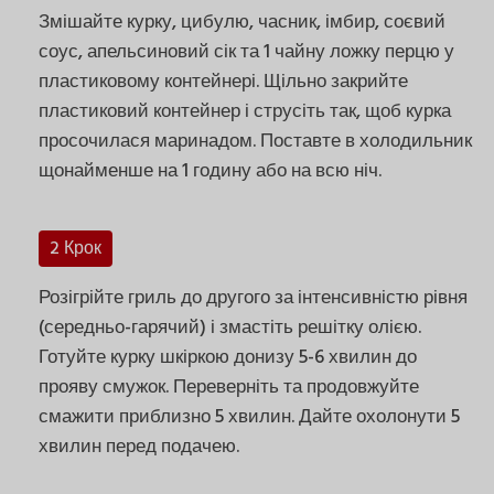
Змішайте курку, цибулю, часник, імбир, соєвий
соус, апельсиновий сік та 1 чайну ложку перцю у
пластиковому контейнері. Щільно закрийте
пластиковий контейнер і струсіть так, щоб курка
просочилася маринадом. Поставте в холодильник
щонайменше на 1 годину або на всю ніч.
2 Крок
Розігрійте гриль до другого за інтенсивністю рівня
(середньо-гарячий) і змастіть решітку олією.
Готуйте курку шкіркою донизу 5-6 хвилин до
прояву смужок. Переверніть та продовжуйте
смажити приблизно 5 хвилин. Дайте охолонути 5
хвилин перед подачею.