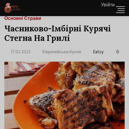
Увійти
Основні Страви
Часниково-Імбірні Курячі
Стегна На Грилі
17.02.2023
Європейська Кухня
Eatsy
0