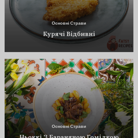
Основні Страви
Курячі Відбивні
Основні Страви
Ньоккі З Баранячою Гомілкою