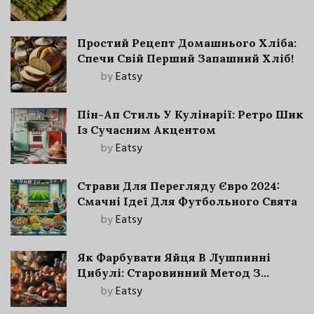
Простий Рецепт Домашнього Хліба:
Спечи Свій Перший Запашний Хліб!
by
Eatsy
Пін-Ап Стиль У Кулінарії: Ретро Шик
Із Сучасним Акцентом
by
Eatsy
Страви Для Перегляду Євро 2024:
Смачні Ідеї Для Футбольного Свята
by
Eatsy
Як Фарбувати Яйця В Лушпинні
Цибулі: Старовинний Метод З
Сучасними Нюансами
by
Eatsy