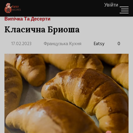
Увійти
Випічка Та Десерти
Класична Бриоша
17.02.2023
Французька Кухня
Eatsy
0