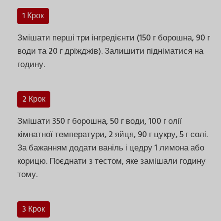
1 Крок
Змішати перші три інгредієнти (150 г борошна, 90 г
води та 20 г дріжджів). Залишити підніматися на
годину.
2 Крок
Змішати 350 г борошна, 50 г води, 100 г олії
кімнатної температури, 2 яйця, 90 г цукру, 5 г солі.
За бажанням додати ваніль і цедру 1 лимона або
корицю. Поєднати з тестом, яке замішали годину
тому.
3 Крок