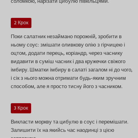
соломкою, нарізати цибулю півкільцями.
2 Крок
Поки салатник незаймано порожній, зробити в
ньому соус: змішати оливкову олію з гірчицею і
оцтом, додати перець, коріандр, через часнику
видавити в суміш часник і два кружечки свіжого
імбиру. Шматки імбиру в салаті загалом ні до чого,
і сік з нього можна отримати будь-яким зручним
способом, але я просто тисну його з часником.
3 Крок
Викласти моркву та цибулю в соус і перемішати.
Залишити їх на якийсь час наодинці з цією