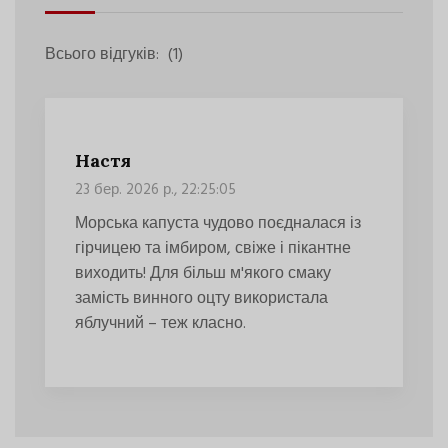
Всього відгуків:
(1)
Настя
23 бер. 2026 р., 22:25:05
Морська капуста чудово поєдналася із
гірчицею та імбиром, свіже і пікантне
виходить! Для більш м'якого смаку
замість винного оцту використала
яблучний – теж класно.