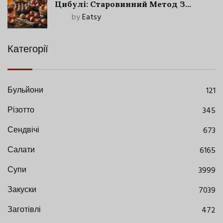
Цибулі: Старовинний Метод З
Сучасними Нюансами
by
Eatsy
Категорії
Бульйони
121
Різотто
345
Сендвічі
673
Салати
6165
Супи
3999
Закуски
7039
Заготівлі
472