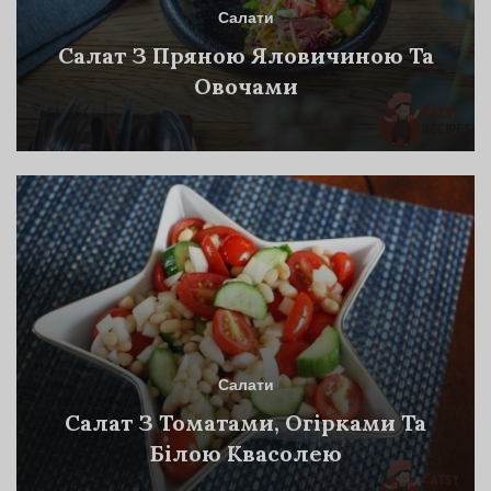
Салати
Салат З Пряною Яловичиною Та
Овочами
Салати
Салат З Томатами, Огірками Та
Білою Квасолею