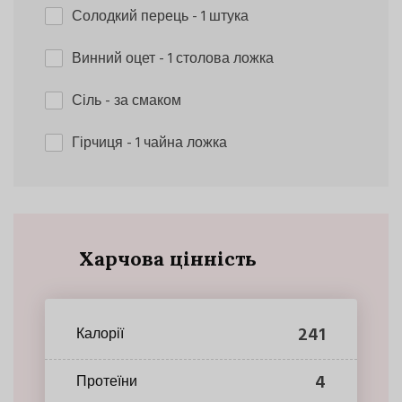
Солодкий перець
- 1 штука
Винний оцет
- 1 столова ложка
Сіль
- за смаком
Гірчиця
- 1 чайна ложка
Харчова цінність
241
Калорії
4
Протеїни