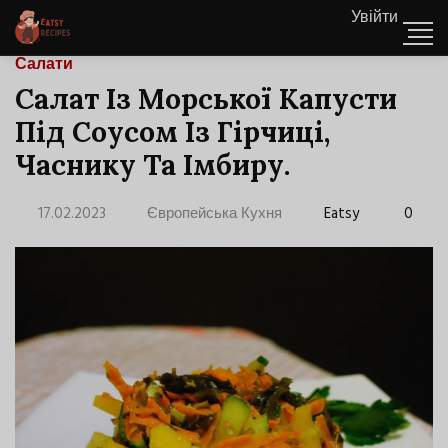
Увійти
Салати
Салат Із Морської Капусти
Під Соусом Із Гірчиці,
Часнику Та Імбиру.
17.02.2023
Європейська Кухня
Eatsy
0