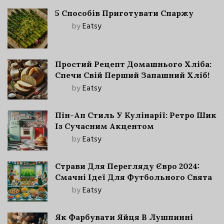
5 Способів Приготувати Спаржу
by
Eatsy
Простий Рецепт Домашнього Хліба:
Спечи Свій Перший Запашний Хліб!
by
Eatsy
Пін-Ап Стиль У Кулінарії: Ретро Шик
Із Сучасним Акцентом
by
Eatsy
Страви Для Перегляду Євро 2024:
Смачні Ідеї Для Футбольного Свята
by
Eatsy
Як Фарбувати Яйця В Лушпинні