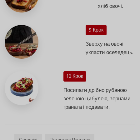
хліб овочі.
9 Крок
Зверху на овочі
укласти оселедець.
10 Крок
Посипати дрібно рубаною
зеленою цибулею, зернами
граната і подавати.
Сендвічі
Покрокові Рецепти