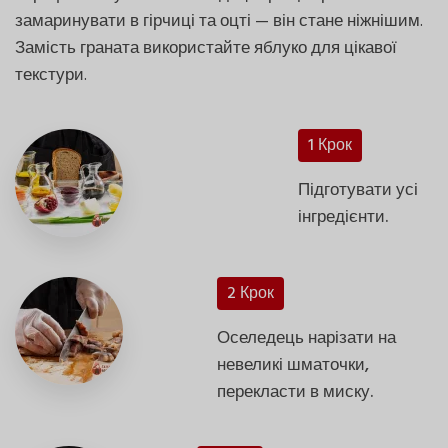
замаринувати в гірчиці та оцті — він стане ніжнішим.
Замість граната використайте яблуко для цікавої
текстури.
1 Крок
Підготувати усі
інгредієнти.
2 Крок
Оселедець нарізати на
невеликі шматочки,
перекласти в миску.