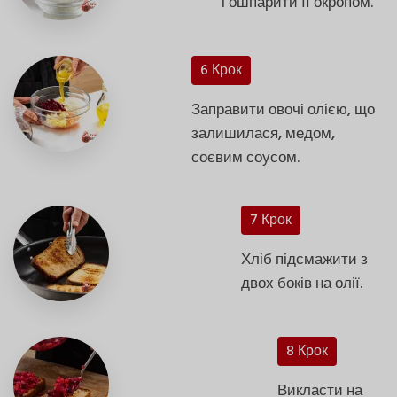
і ошпарити її окропом.
6 Крок
Заправити овочі олією, що
залишилася, медом,
соєвим соусом.
7 Крок
Хліб підсмажити з
двох боків на олії.
8 Крок
Викласти на