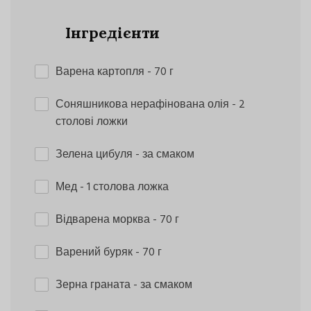
Інгредієнти
Варена картопля
- 70 г
Соняшникова нерафінована олія
- 2
столові ложки
Зелена цибуля
- за смаком
Мед
- 1 столова ложка
Відварена морква
- 70 г
Варений буряк
- 70 г
Зерна граната
- за смаком