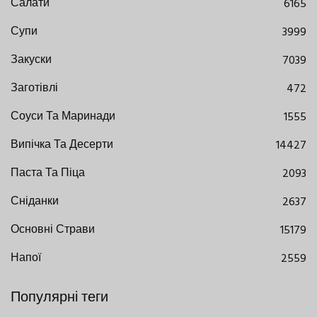
Салати
6165
Супи
3999
Закуски
7039
Заготівлі
472
Соуси Та Маринади
1555
Випічка Та Десерти
14427
Паста Та Піца
2093
Сніданки
2637
Основні Страви
15179
Напої
2559
Популярні теги