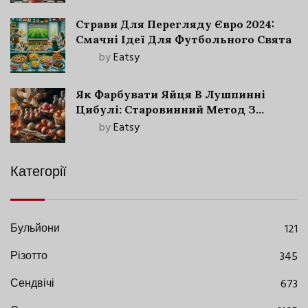
Страви Для Перегляду Євро 2024:
Смачні Ідеї Для Футбольного Свята
by
Eatsy
Як Фарбувати Яйця В Лушпинні
Цибулі: Старовинний Метод З
Сучасними Нюансами
by
Eatsy
Категорії
Бульйони
121
Різотто
345
Сендвічі
673