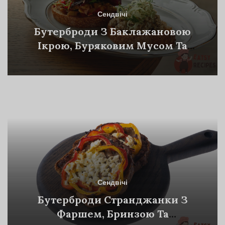
Сендвічі
Бутерброди З Баклажановою
Ікрою, Буряковим Мусом Та
Грибною Ікрою
Сендвічі
Бутерброди Странджанки З
Фаршем, Бринзою Та