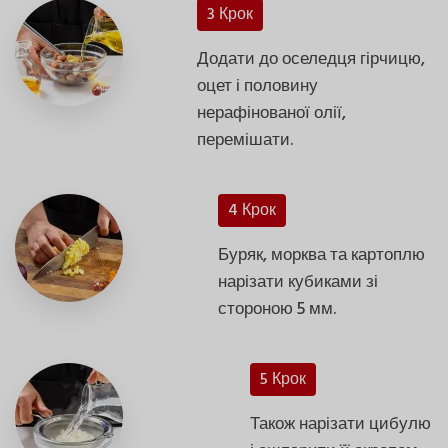
3 Крок
Додати до оселедця гірчицю,
оцет і половину
нерафінованої олії,
перемішати.
4 Крок
Буряк, морква та картоплю
нарізати кубиками зі
стороною 5 мм.
5 Крок
Також нарізати цибулю