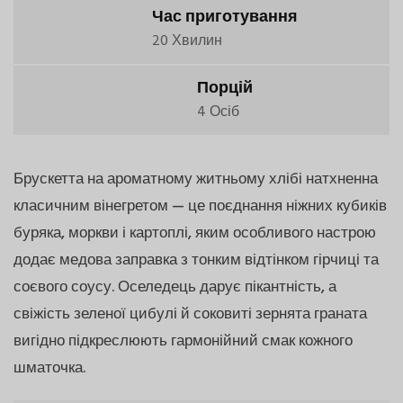
Час приготування
20 Хвилин
Порцій
4 Осіб
Брускетта на ароматному житньому хлібі натхненна
класичним вінегретом — це поєднання ніжних кубиків
буряка, моркви і картоплі, яким особливого настрою
додає медова заправка з тонким відтінком гірчиці та
соєвого соусу. Оселедець дарує пікантність, а
свіжість зеленої цибулі й соковиті зернята граната
вигідно підкреслюють гармонійний смак кожного
шматочка.