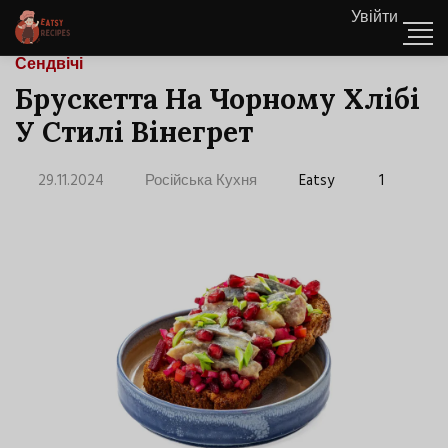
Увійти
Сендвічі
Брускетта На Чорному Хлібі
У Стилі Вінегрет
29.11.2024
Російська Кухня
Eatsy
1