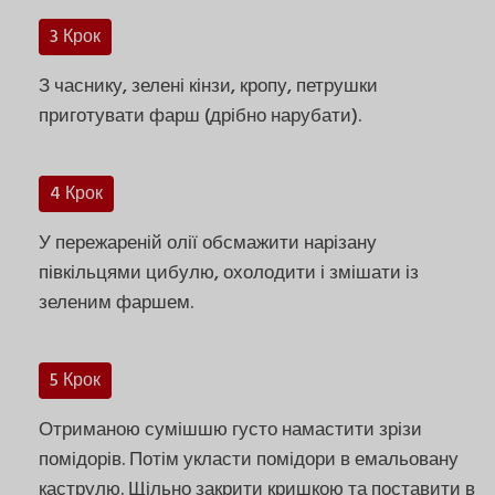
3 Крок
З часнику, зелені кінзи, кропу, петрушки
приготувати фарш (дрібно нарубати).
4 Крок
У пережареній олії обсмажити нарізану
півкільцями цибулю, охолодити і змішати із
зеленим фаршем.
5 Крок
Отриманою сумішшю густо намастити зрізи
помідорів. Потім укласти помідори в емальовану
каструлю. Щільно закрити кришкою та поставити в