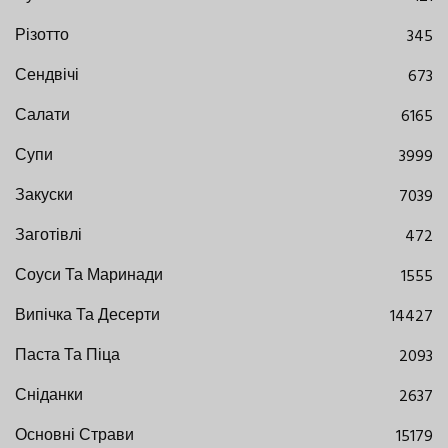
Різотто
345
Сендвічі
673
Салати
6165
Супи
3999
Закуски
7039
Заготівлі
472
Соуси Та Маринади
1555
Випічка Та Десерти
14427
Паста Та Піца
2093
Сніданки
2637
Основні Страви
15179