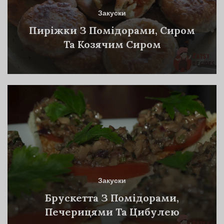
Закуски
Пиріжки З Помідорами, Сиром
Та Козячим Сиром
Закуски
Брускетта З Помідорами,
Печерицями Та Цибулею