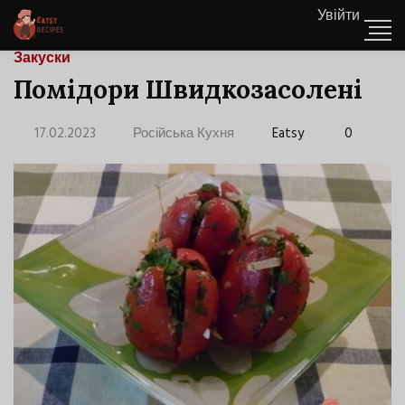
Увійти
Закуски
Помідори Швидкозасолені
17.02.2023
Російська Кухня
Eatsy
0