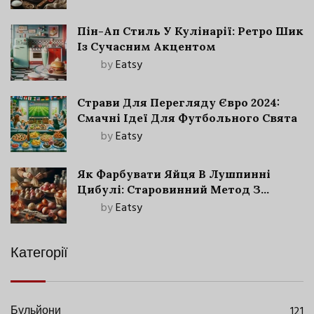
Пін-Ап Стиль У Кулінарії: Ретро Шик
Із Сучасним Акцентом
by
Eatsy
Страви Для Перегляду Євро 2024:
Смачні Ідеї Для Футбольного Свята
by
Eatsy
Як Фарбувати Яйця В Лушпинні
Цибулі: Старовинний Метод З
Сучасними Нюансами
by
Eatsy
Категорії
Бульйони
121