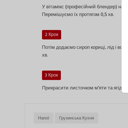
У вітамікс (професійний блендер) нал
Перемішуємо їх протягом 0,5 хв.
2 Крок
Потім додаємо сироп кориці, лід і всі 
хв.
3 Крок
Прикрасити листочком м'яти та ягідко
Напої
Грузинська Кухня