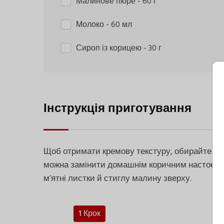
Малинове пюре
- 60 г
Молоко
- 60 мл
Сироп із корицею
- 30 г
Інструкція приготування
Щоб отримати кремову текстуру, обирайте гус
можна замінити домашнім коричним настоєм, а
м’ятні листки й стиглу малину зверху.
1 Крок