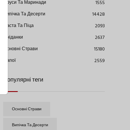
Соуси Та Маринади
1555
Випічка Та Десерти
14428
Паста Та Піца
2093
Сніданки
2637
Основні Страви
15180
Напої
2559
Популярні теги
Основні Страви
Випічка Та Десерти