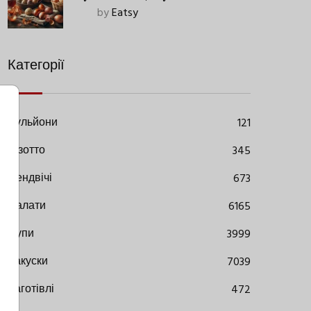
Старовинний Метод З
by
Eatsy
Сучасними Нюансами
Категорії
Бульйони
121
Різотто
345
Сендвічі
673
Салати
6165
Супи
3999
Закуски
7039
Заготівлі
472