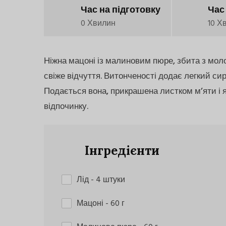
Час на підготовку
Час
0 Хвилин
10 Х
Ніжна мацоні із малиновим пюре, збита з мо
свіже відчуття. Витонченості додає легкий сир
Подається вона, прикрашена листком м’яти і я
відпочинку.
Інгредієнти
Лід
- 4 штуки
Мацоні
- 60 г