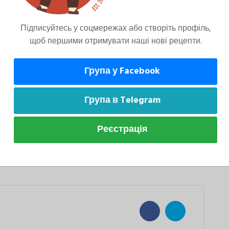
ити молоко, мацони та пюре малини.
Підписуйтесь у соцмережах або створіть профіль,
щоб першими отримувати наші нові рецепти.
Група у Facebook
разом перемішуємо у вітаміксі протягом 1,5
Група в Telegram
Реєстрація
ю малини.