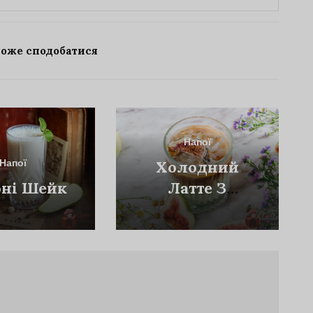
може сподобатися
Напої
Напої
Холодний
ні Шейк
Латте З
Інжиром І
Шпинатом