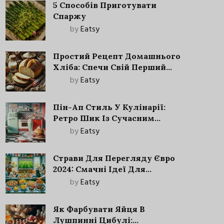
5 Способів Приготувати
Спаржу
by
Eatsy
Простий Рецепт Домашнього
Хліба: Спечи Свій Перший
Запашний Хліб!
by
Eatsy
Пін-Ап Стиль У Кулінарії:
Ретро Шик Із Сучасним
Акцентом
by
Eatsy
Страви Для Перегляду Євро
2024: Смачні Ідеї Для
Футбольного Свята
by
Eatsy
Як Фарбувати Яйця В
Лушпинні Цибулі: