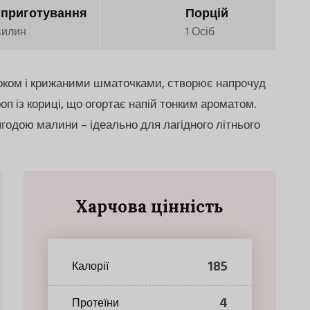
 приготування
Порцій
вилин
1 Осіб
локом і крижаними шматочками, створює напрочуд
оп із кориці, що огортає напій тонким ароматом.
годою малини – ідеально для лагідного літнього
Харчова цінність
185
Калорії
4
Протеїни