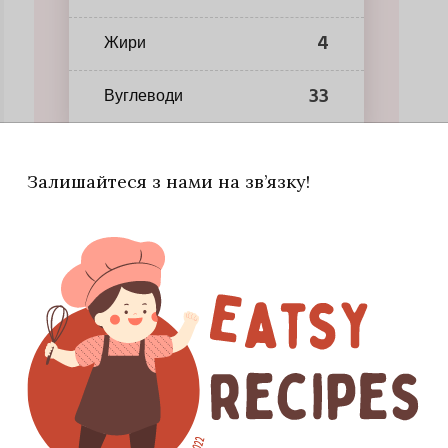
4
Жири
33
Вуглеводи
Залишайтеся з нами на зв’язку!
тий мацоні та свіже малинове пюре. Сироп кориці
 для насиченої подачі використовуйте великі