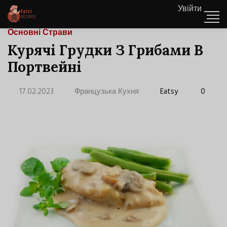
Увійти
Основні Страви
Курячі Грудки З Грибами В
Портвейні
17.02.2023
Французька Кухня
Eatsy
0