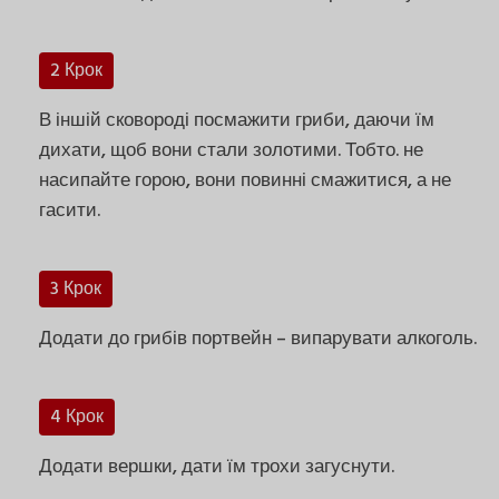
2 Крок
В іншій сковороді посмажити гриби, даючи їм
дихати, щоб вони стали золотими. Тобто. не
насипайте горою, вони повинні смажитися, а не
гасити.
3 Крок
Додати до грибів портвейн – випарувати алкоголь.
4 Крок
Додати вершки, дати їм трохи загуснути.