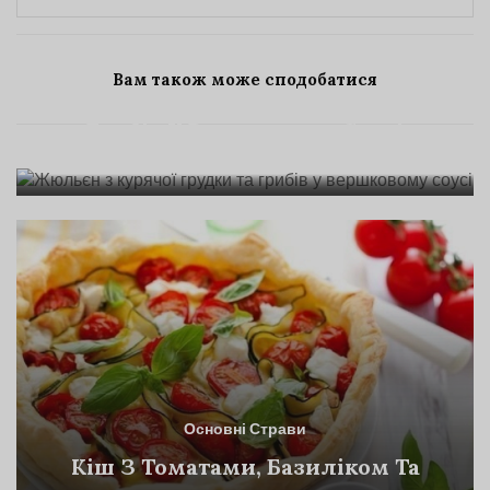
Основні Страви
Вам також може сподобатися
Жюльєн З Курячої Грудки Та
Грибів У Вершковому Соусі
Основні Страви
Кіш З Томатами, Базиліком Та