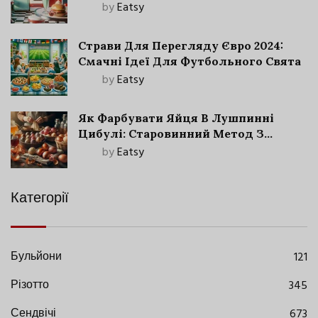
by
Eatsy
Страви Для Перегляду Євро 2024:
Смачні Ідеї Для Футбольного Свята
by
Eatsy
Як Фарбувати Яйця В Лушпинні
Цибулі: Старовинний Метод З
Сучасними Нюансами
by
Eatsy
Категорії
Бульйони
121
Різотто
345
Сендвічі
673