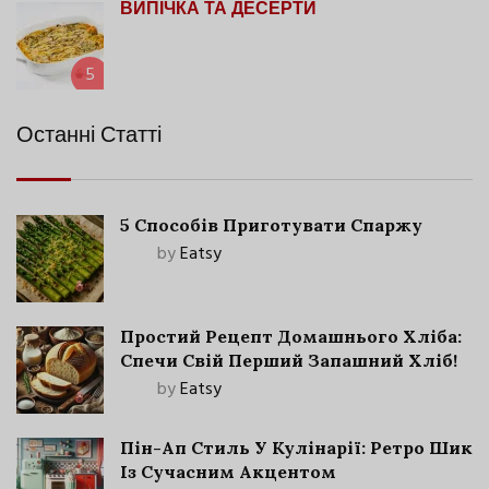
ВИПІЧКА ТА ДЕСЕРТИ
5
Останні Статті
5 Способів Приготувати Спаржу
by
Eatsy
Простий Рецепт Домашнього Хліба:
Спечи Свій Перший Запашний Хліб!
by
Eatsy
Пін-Ап Стиль У Кулінарії: Ретро Шик
Із Сучасним Акцентом