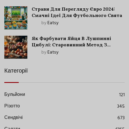
Страви Для Перегляду Євро 2024:
Смачні Ідеї Для Футбольного Свята
by
Eatsy
Як Фарбувати Яйця В Лушпинні
Цибулі: Старовинний Метод З
Сучасними Нюансами
by
Eatsy
Категорії
Бульйони
121
Різотто
345
Сендвічі
673