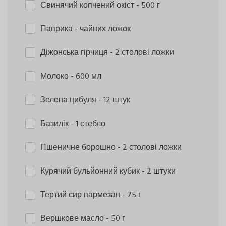
Свинячий копчений окіст
- 500 г
Паприка
- чайних ложок
Діжонська гірчиця
- 2 столові ложки
Молоко
- 600 мл
Зелена цибуля
- 12 штук
Базилік
- 1 стебло
Пшеничне борошно
- 2 столові ложки
Курячий бульйонний кубик
- 2 штуки
Тертий сир пармезан
- 75 г
Вершкове масло
- 50 г