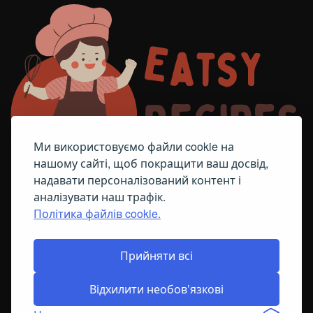
Ми використовуємо файли cookie на
нашому сайті, щоб покращити ваш досвід,
надавати персоналізований контент і
аналізувати наш трафік.
Політика файлів cookie.
FACEBOOK
TELEGRAM
ПОЛІТИКА ЩОДО ФАЙЛІВ COOKIE
Прийняти всі
Відхилити необов’язкові
© All Right Reserved
2026