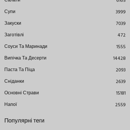
Салати
6165
Супи
3999
Закуски
7039
Заготівлі
472
Соуси Та Маринади
1555
Випічка Та Десерти
14428
Паста Та Піца
2093
Сніданки
2639
Основні Страви
15181
Напої
2559
Популярні теги