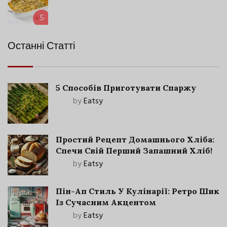
5
Останні Статті
5 Способів Приготувати Спаржу
by
Eatsy
Простий Рецепт Домашнього Хліба:
Спечи Свій Перший Запашний Хліб!
by
Eatsy
Пін-Ап Стиль У Кулінарії: Ретро Шик
Із Сучасним Акцентом
by
Eatsy