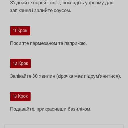
З'єднайте порей і окіст, покладіть у форму для
запікання і залийте соусом.
11 Крок
Посипте пармезаном та паприкою.
12 Крок
Запікайте 30 хвилин (кірочка має підрум'янитися).
13 Крок
Подавайте, прикрасивши базиліком.