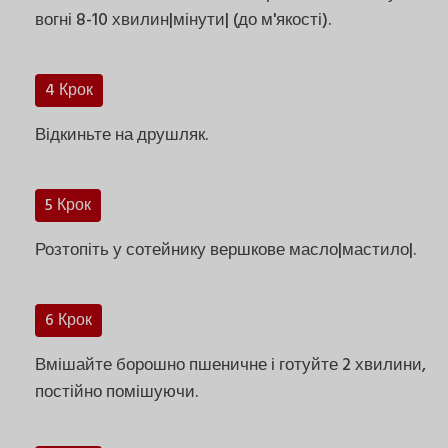
вогні 8-10 хвилин|мінути| (до м'якості).
4 Крок
Відкиньте на друшляк.
5 Крок
Розтопіть у сотейнику вершкове масло|мастило|.
6 Крок
Вмішайте борошно пшеничне і готуйте 2 хвилини,
постійно помішуючи.