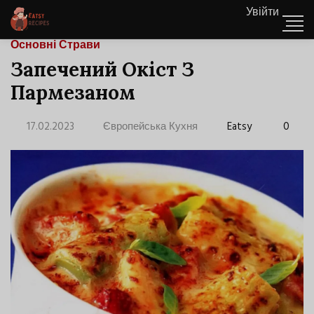
Увійти
Основні Страви
Запечений Окіст З
Пармезаном
17.02.2023
Європейська Кухня
Eatsy
0