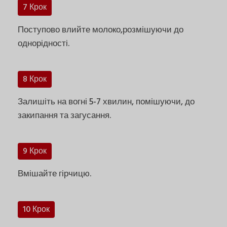
7 Крок
Поступово влийте молоко,розмішуючи до
однорідності.
8 Крок
Залишіть на вогні 5-7 хвилин, помішуючи, до
закипання та загусання.
9 Крок
Вмішайте гірчицю.
10 Крок