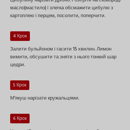
Цибулину нарізати дрібно. Розігріти на сковороді
масло|мастило| і злегка обсмажити цибулю з
картоплею і перцем, посолити, поперчити.
4 Крок
Залити бульйоном і гасити 15 хвилин. Лимон
вимити, обсушити та зняти з нього тонкий шар
цедри.
5 Крок
М'якуш нарізати кружальцями.
6 Крок