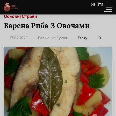
Увійти
Основні Страви
Варена Риба З Овочами
17.02.2023
Російська Кухня
Eatsy
0