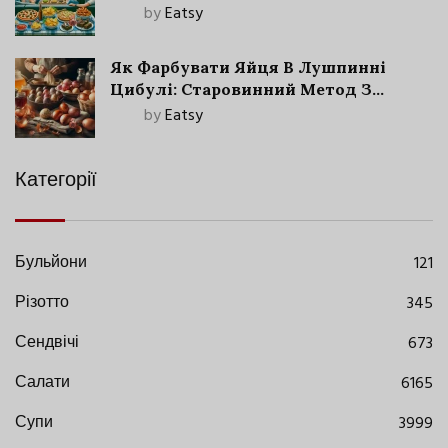
by
Eatsy
Як Фарбувати Яйця В Лушпинні
Цибулі: Старовинний Метод З
Сучасними Нюансами
by
Eatsy
Категорії
Бульйони
121
Різотто
345
Сендвічі
673
Салати
6165
Супи
3999