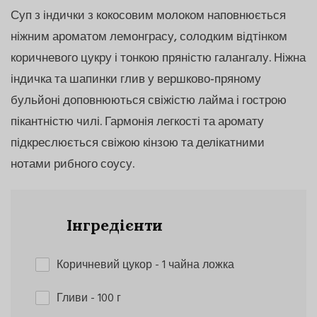
Суп з індички з кокосовим молоком наповнюється
ніжним ароматом лемонграсу, солодким відтінком
коричневого цукру і тонкою пряністю галангалу. Ніжна
індичка та шапинки глив у вершково-пряному
бульйоні доповнюються свіжістю лайма і гострою
пікантністю чилі. Гармонія легкості та аромату
підкреслюється свіжою кінзою та делікатними
нотами рибного соусу.
Інгредієнти
Коричневий цукор
- 1 чайна ложка
Гливи
- 100 г