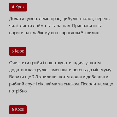
4 Крок
Додати цукор, лемонграс, цибулю-шалот, перець
чилі, листя лайма та галангал. Приправити та
варити на слабкому вогні протягом 5 хвилин.
5 Крок
Очистити гриби і нашаткувати індичку, потім
додати в каструлю і зменшити вогонь до мінімуму.
Варити ще 2-3 хвилини, потім додати|добавляти|
рибний соус і сік лайма за смаком. Посолити, якщо
потрібно.
6 Крок