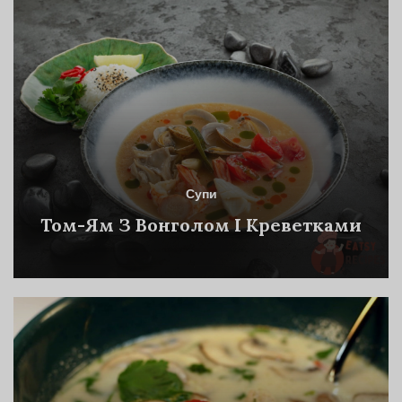
Супи
Том-Ям З Вонголом І Креветками