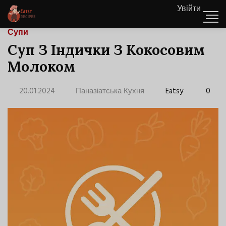
Увійти
Супи
Суп З Індички З Кокосовим
Молоком
20.01.2024
Паназіатська Кухня
Eatsy
0