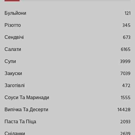
Бульйони
121
Різотто
345
Сендвічі
673
Салати
6165
Супи
3999
Закуски
7039
Заготівлі
472
Соуси Та Маринади
1555
Випічка Та Десерти
14428
Паста Та Піца
2093
Сніданки
2639