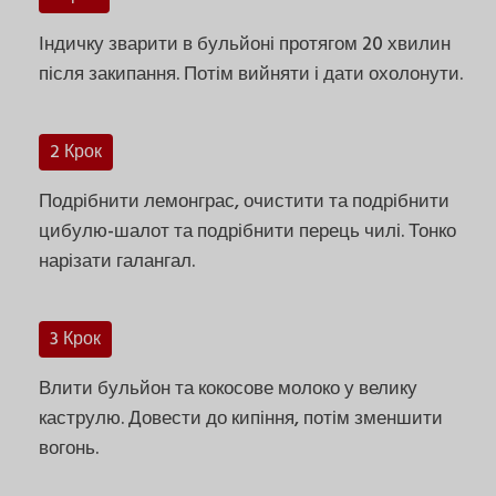
Індичку зварити в бульйоні протягом 20 хвилин
після закипання. Потім вийняти і дати охолонути.
2 Крок
Подрібнити лемонграс, очистити та подрібнити
цибулю-шалот та подрібнити перець чилі. Тонко
нарізати галангал.
3 Крок
Влити бульйон та кокосове молоко у велику
каструлю. Довести до кипіння, потім зменшити
вогонь.