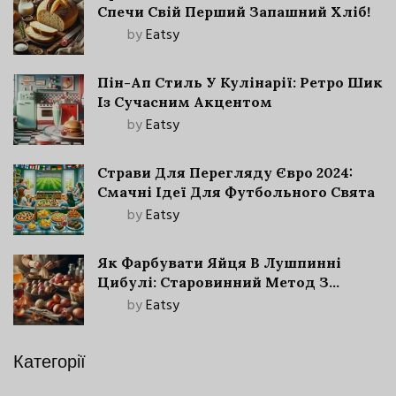
Спечи Свій Перший Запашний Хліб!
by
Eatsy
Пін-Ап Стиль У Кулінарії: Ретро Шик
Із Сучасним Акцентом
by
Eatsy
Страви Для Перегляду Євро 2024:
Смачні Ідеї Для Футбольного Свята
by
Eatsy
Як Фарбувати Яйця В Лушпинні
Цибулі: Старовинний Метод З
Сучасними Нюансами
by
Eatsy
Категорії