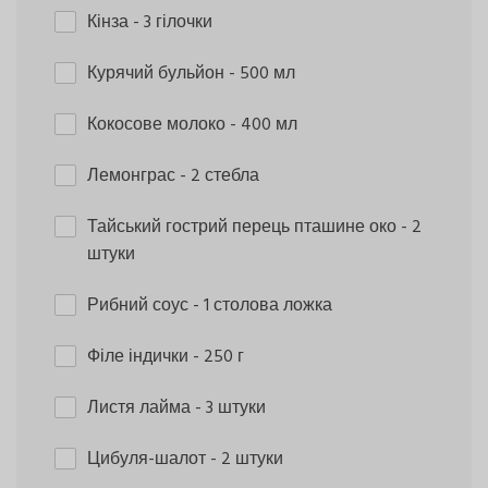
Кінза
- 3 гілочки
Курячий бульйон
- 500 мл
Кокосове молоко
- 400 мл
Лемонграс
- 2 стебла
Тайський гострий перець пташине око
- 2
штуки
Рибний соус
- 1 столова ложка
Філе індички
- 250 г
Листя лайма
- 3 штуки
Цибуля-шалот
- 2 штуки