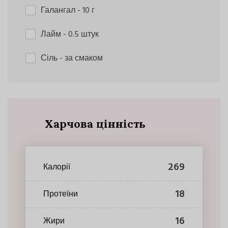
Галангал
- 10 г
Лайм
- 0.5 штук
Сіль
- за смаком
Харчова цінність
269
Калорії
18
Протеїни
16
Жири