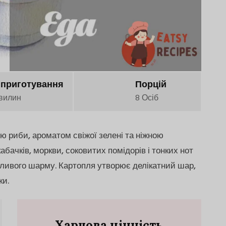
 приготування
Порцій
вилин
8 Осіб
ю риби, ароматом свіжої зелені та ніжною
ачків, моркви, соковитих помідорів і тонких нот
ливого шарму. Картопля утворює делікатний шар,
ки.
Харчова цінність