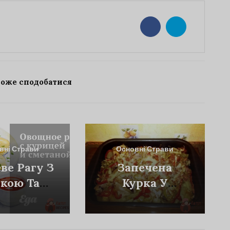
може сподобатися
вні Страви
Основні Страви
ве Рагу З
Запечена
кою Та
Курка У
етаною
Вершковому
Соусі З
Овочами Та