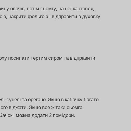
ну овочів, потім сьомгу, на неї картопля,
ою, накрити фольгою і відправити в духовку
верху посипати тертим сиром та відправити
і-сунелі та орегано. Якщо в кабачку багато
ого віджати. Якщо все ж таки сьомга
бачок і можна додати 2 помідори.