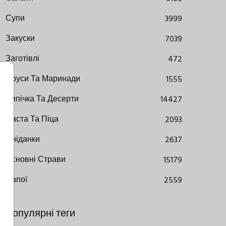
Супи
3999
Закуски
7039
Заготівлі
472
Соуси Та Маринади
1555
Випічка Та Десерти
14427
Паста Та Піца
2093
Сніданки
2637
Основні Страви
15179
Напої
2559
Популярні теги