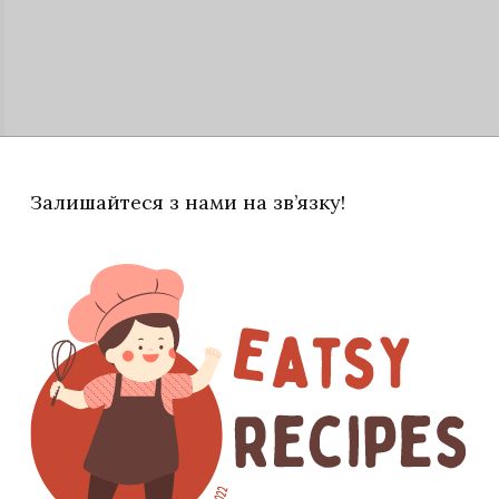
Залишайтеся з нами на зв’язку!
ю додавати у страву ніжну суміш дрібно
 брати жирністю не менше 20% — гармонія текстури