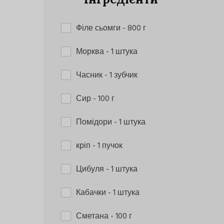
Філе сьомги
- 800 г
Морква
- 1 штука
Часник
- 1 зубчик
Сир
- 100 г
Помідори
- 1 штука
кріп
- 1 пучок
Цибуля
- 1 штука
Кабачки
- 1 штука
Сметана
- 100 г