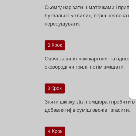
Сьомгу нарізати шматочками і припуст
буквально 5 хвилин, перш ніж вона по
пересушувати.
2 Крок
Овочі за винятком картоплі та одного 
сковороді чи грилі, потім змішати.
3 Крок
Зняти шкірку з|із| помідора і пробити 
добавляти| в суміш овочів і згасити.
4 Крок