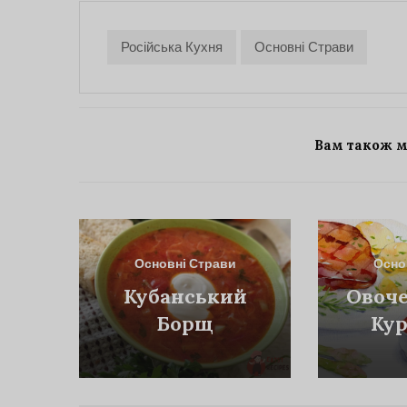
Російська Кухня
Основні Страви
Вам також 
Основні Страви
Осно
Кубанський
Овоче
Борщ
Кур
См