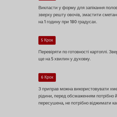
Викласти у форму для запікання полови
зверху решту овочів, змастити сметан
на 1 годину при 180 градусах.
5 Крок
Перевіряти по готовності картоплі. З
ще на 5 хвилин у духовку.
6 Крок
З приправ можна використовувати хмел
рідини, перед обсмаженням потрібно й
пересушена, не потрібно віджимати ка