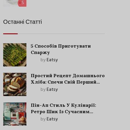
5
Останні Статті
5 Способів Приготувати
Спаржу
by
Eatsy
Простий Рецепт Домашнього
Хліба: Спечи Свій Перший
Запашний Хліб!
by
Eatsy
Пін-Ап Стиль У Кулінарії:
Ретро Шик Із Сучасним
Акцентом
by
Eatsy