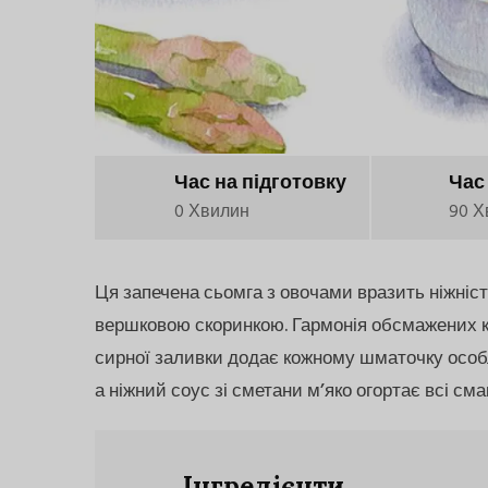
Час на підготовку
Час
0 Хвилин
90 Х
Ця запечена сьомга з овочами вразить ніжніст
вершковою скоринкою. Гармонія обсмажених каб
сирної заливки додає кожному шматочку особ
а ніжний соус зі сметани м’яко огортає всі сма
Інгредієнти