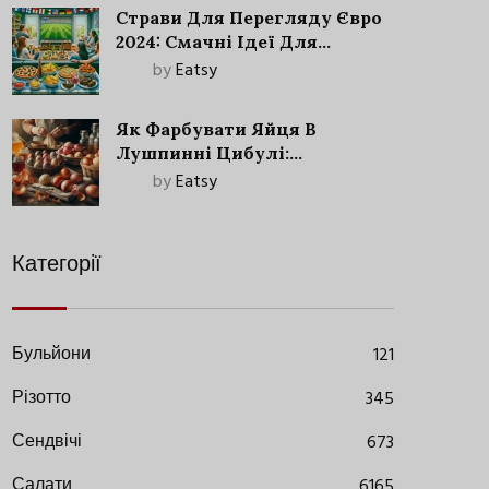
Страви Для Перегляду Євро
2024: Смачні Ідеї Для
Футбольного Свята
by
Eatsy
Як Фарбувати Яйця В
Лушпинні Цибулі:
Старовинний Метод З
by
Eatsy
Сучасними Нюансами
Категорії
Бульйони
121
Різотто
345
Сендвічі
673
Салати
6165