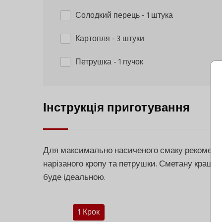
Солодкий перець
- 1 штука
Картопля
- 3 штуки
Петрушка
- 1 пучок
Інструкція приготування
Для максимально насиченого смаку рекоменду
нарізаного кропу та петрушки. Сметану краще
буде ідеальною.
1 Крок