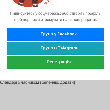
ити на сковорідці з оливковою олією
чне розпадатися структурою. Чи не
Підписуйтесь у соцмережах або створіть профіль,
щоб першими отримувати наші нові рецепти.
Група у Facebook
помідора нарізати чи натерти, обсмажити на
Група в Telegram
Реєстрація
в блендері з часником і зеленню, додати|