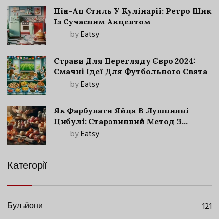
Пін-Ап Стиль У Кулінарії: Ретро Шик
Із Сучасним Акцентом
by
Eatsy
Страви Для Перегляду Євро 2024:
Смачні Ідеї Для Футбольного Свята
by
Eatsy
Як Фарбувати Яйця В Лушпинні
Цибулі: Старовинний Метод З
Сучасними Нюансами
by
Eatsy
Категорії
Бульйони
121