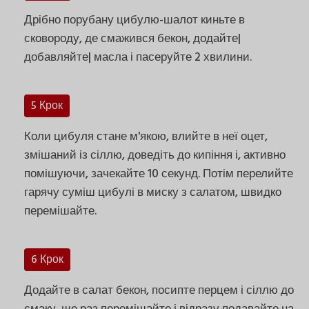
Дрібно порубану цибулю-шалот киньте в
сковороду, де смажився бекон, додайте|
добавляйте| масла і пасеруйте 2 хвилини.
5 Крок
Коли цибуля стане м'якою, влийте в неї оцет,
змішаний із сіллю, доведіть до кипіння і, активно
помішуючи, зачекайте 10 секунд. Потім перелийте
гарячу суміш цибулі в миску з салатом, швидко
перемішайте.
6 Крок
Додайте в салат бекон, посипте перцем і сіллю до