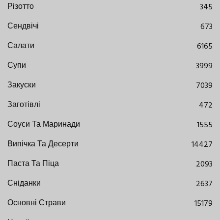
Різотто
345
Сендвічі
673
Салати
6165
Супи
3999
Закуски
7039
Заготівлі
472
Соуси Та Маринади
1555
Випічка Та Десерти
14427
Паста Та Піца
2093
Сніданки
2637
Основні Страви
15179