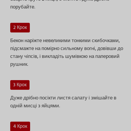
порубайте.
2 Крок
Бекон наріжте невеликими тонкими скибочками,
підсмажте на помірно сильному вогні, довівши до
стану чіпсів, і викладіть шумівкою на паперовий
рушник.
3 Крок
Дуже дрібно посікти листя салату і змішайте в
одній мисці з яйцями.
4 Крок