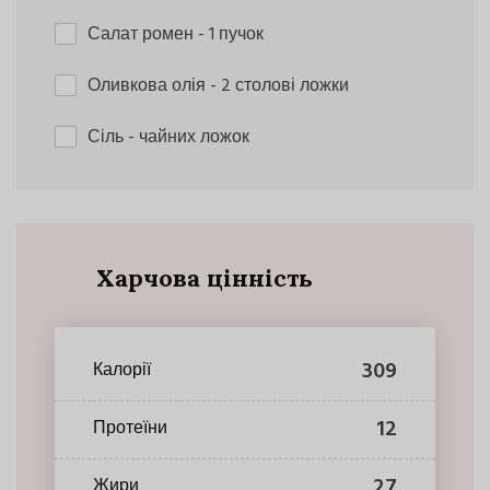
Салат ромен
- 1 пучок
Оливкова олія
- 2 столові ложки
Сіль
- чайних ложок
Харчова цінність
309
Калорії
12
Протеїни
27
Жири