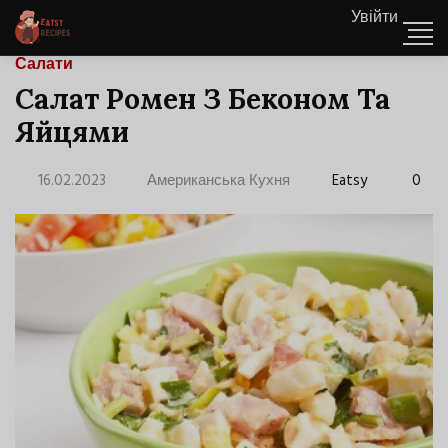
Увійти
Салати
Салат Ромен З Беконом Та
Яйцями
16.02.2023
Американська Кухня
Eatsy
0