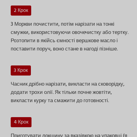
2 Крок
3 Моркви почистити, потім нарізати на тонкі
смужки, використовуючи овочечистку або тертку.
Розтопити в якійсь ємності вершкове масло і
поставити поруч, воно стане в нагоді пізніше.
3 Крок
Часник дрібно нарізати, викласти на сковорідку,
додати трохи олії. Як тільки почне жовтіти,
викласти курку та смажити до готовності.
4 Крок
Приготувати локшину за вказівкою на упаковці (я