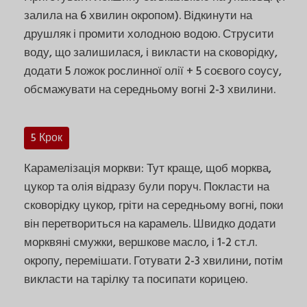
залила на 6 хвилин окропом). Відкинути на
друшляк і промити холодною водою. Струсити
воду, що залишилася, і викласти на сковорідку,
додати 5 ложок рослинної олії + 5 соєвого соусу,
обсмажувати на середньому вогні 2-3 хвилини.
5 Крок
Карамелізація моркви: Тут краще, щоб морква,
цукор та олія відразу були поруч. Покласти на
сковорідку цукор, гріти на середньому вогні, поки
він перетвориться на карамель. Швидко додати
морквяні смужки, вершкове масло, і 1-2 ст.л.
окропу, перемішати. Готувати 2-3 хвилини, потім
викласти на тарілку та посипати корицею.