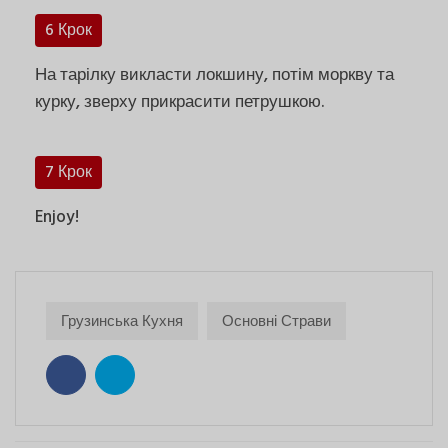
6 Крок
На тарілку викласти локшину, потім моркву та
курку, зверху прикрасити петрушкою.
7 Крок
Enjoy!
Грузинська Кухня
Основні Страви