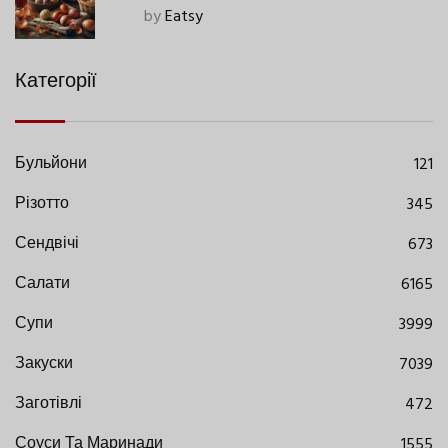
Сучасними Нюансами
by
Eatsy
Категорії
Бульйони
121
Різотто
345
Сендвічі
673
Салати
6165
Супи
3999
Закуски
7039
Заготівлі
472
Соуси Та Маринади
1555