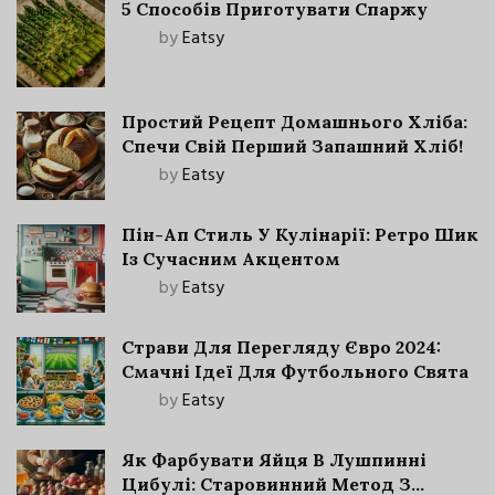
5 Способів Приготувати Спаржу
by
Eatsy
Простий Рецепт Домашнього Хліба:
Спечи Свій Перший Запашний Хліб!
by
Eatsy
Пін-Ап Стиль У Кулінарії: Ретро Шик
Із Сучасним Акцентом
by
Eatsy
Страви Для Перегляду Євро 2024:
Смачні Ідеї Для Футбольного Свята
by
Eatsy
Як Фарбувати Яйця В Лушпинні
Цибулі: Старовинний Метод З