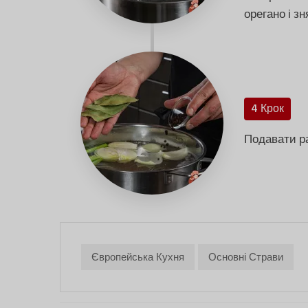
орегано і зн
4 Крок
Подавати ра
Європейська Кухня
Основні Страви