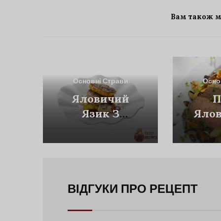
Вам також 
Основні Страви
Осно
Яловичий
П
Язик З
Ялов
Запеченою
Пе
Картоплею І
Мо
Пюре З
Капу
Картоплею
Мор
Кореня Селери
ВІДГУКИ ПРО РЕЦЕПТ
М