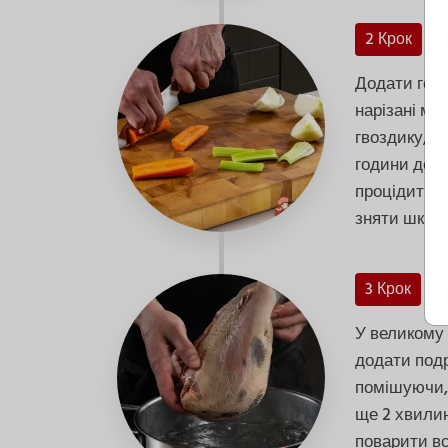
2 Крок
Додати голо
нарізані мо
гвоздику, п
години до м'
процідити б
зняти шкіру
3 Крок
У великому
додати подр
помішуючи, 
ще 2 хвилин
поварити вс