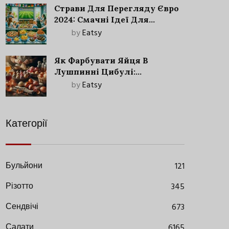
Страви Для Перегляду Євро
2024: Смачні Ідеї Для
Футбольного Свята
by
Eatsy
Як Фарбувати Яйця В
Лушпинні Цибулі:
Старовинний Метод З
by
Eatsy
Сучасними Нюансами
Категорії
Бульйони
121
Різотто
345
Сендвічі
673
Салати
6165