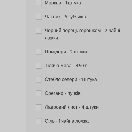
Морква
- 1 штука
Часник
- 6 зубчиків
Чорний перець горошком
- 2 чайні
ложки
Помідори
- 2 штуки
Тіляча мова
- 450 г
Стебло селери
- 1 штука
Орегано
- пучків
Лавровий лист
- 4 штуки
Сіль
- 1 чайна ложка