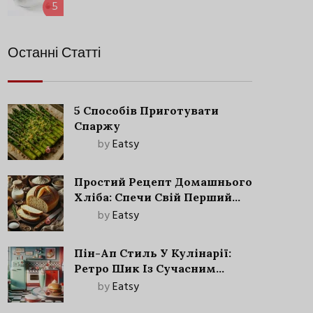
5
Останні Статті
5 Способів Приготувати
Спаржу
by
Eatsy
Простий Рецепт Домашнього
Хліба: Спечи Свій Перший
Запашний Хліб!
by
Eatsy
Пін-Ап Стиль У Кулінарії:
Ретро Шик Із Сучасним
Акцентом
by
Eatsy