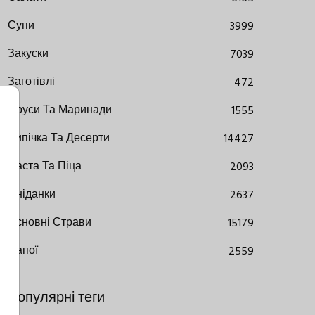
Супи
3999
Закуски
7039
Заготівлі
472
Соуси Та Маринади
1555
Випічка Та Десерти
14427
Паста Та Піца
2093
Сніданки
2637
Основні Страви
15179
Напої
2559
Популярні теги