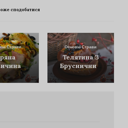
може сподобатися
вні Страви
Основні Страви
ряна
Телятина З
ичина З
Брусничним
ченою
Соусом У
лодою
Житньому
стою Та
Короваї
квяною
ашею