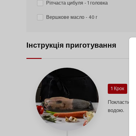
Ріпчаста цибуля
- 1 головка
Вершкове масло
- 40 г
Інструкція приготування
1 Крок
Покласти яз
водою.