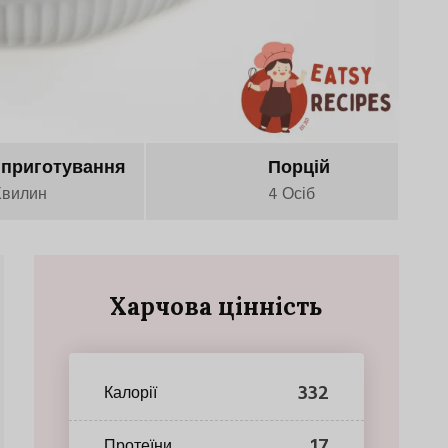
 приготування
Порцій
Хвилин
4 Осіб
Харчова цінність
332
Калорії
17
Протеїни