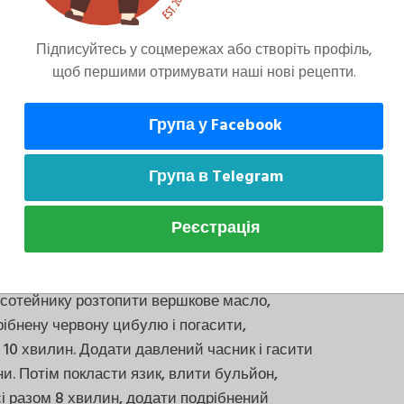
Підписуйтесь у соцмережах або створіть профіль,
щоб першими отримувати наші нові рецепти.
вку цибулі, розрізану на четвертинки,
ркву та селеру, кинути туди ж лавровий лист,
Група у Facebook
ерець горошком, додати сіль. Варити 1,5–2
якості. Потім вийняти язик і остудити, а
ульйон через сито і відставити. Акуратно
Група в Telegram
 з язика і нарізати його тонкими смужками.
Реєстрація
 сотейнику розтопити вершкове масло,
ібнену червону цибулю і погасити,
10 хвилин. Додати давлений часник і гасити
и. Потім покласти язик, влити бульйон,
і разом 8 хвилин, додати подрібнений