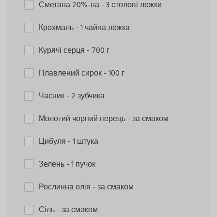
Сметана 20%-на
- 3 столові ложки
Крохмаль
- 1 чайна ложка
Курячі серця
- 700 г
Плавлений сирок
- 100 г
Часник
- 2 зубчика
Молотий чорний перець
- за смаком
Цибуля
- 1 штука
Зелень
- 1 пучок
Рослинна олія
- за смаком
Сіль
- за смаком