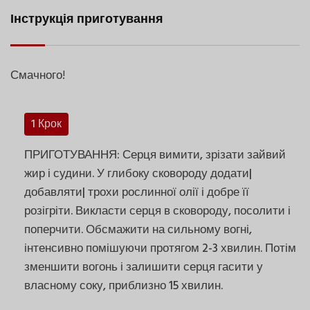
Інструкція приготування
Смачного!
1 Крок
ПРИГОТУВАННЯ: Серця вимити, зрізати зайвий
жир і судини. У глибоку сковороду додати|
добавляти| трохи рослинної олії і добре її
розігріти. Викласти серця в сковороду, посолити і
поперчити. Обсмажити на сильному вогні,
інтенсивно помішуючи протягом 2-3 хвилин. Потім
зменшити вогонь і залишити серця гасити у
власному соку, приблизно 15 хвилин.