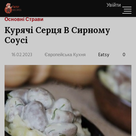
Увійти
Основні Страви
Курячі Серця В Сирному
Соусі
16.02.2023
Європейська Кухня
Eatsy
0