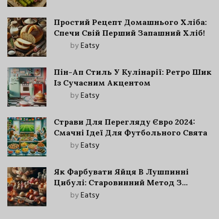
Простий Рецепт Домашнього Хліба:
Спечи Свій Перший Запашний Хліб!
by
Eatsy
Пін-Ап Стиль У Кулінарії: Ретро Шик
Із Сучасним Акцентом
by
Eatsy
Страви Для Перегляду Євро 2024:
Смачні Ідеї Для Футбольного Свята
by
Eatsy
Як Фарбувати Яйця В Лушпинні
Цибулі: Старовинний Метод З
Сучасними Нюансами
by
Eatsy