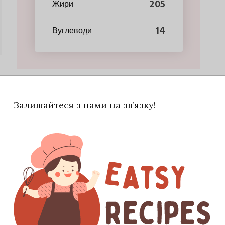
205
Жири
14
Вуглеводи
Залишайтеся з нами на зв’язку!
може сподобатися