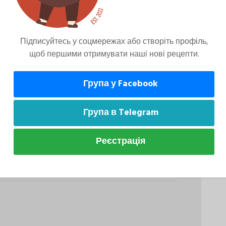
Підписуйтесь у соцмережах або створіть профіль,
вні Страви
Основні Страви
щоб першими отримувати наші нові рецепти.
урка
Курячі Стегна
ована З
Тушковані В
Група у Facebook
очами
Томаті З
Овочами
Група в Telegram
Реєстрація