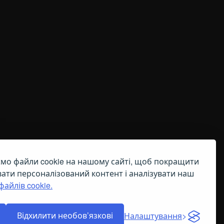
мо файли cookie на нашому сайті, щоб покращити
OOKIE
вати персоналізований контент і аналізувати наш
файлів cookie.
Відхилити необов’язкові
Налаштування