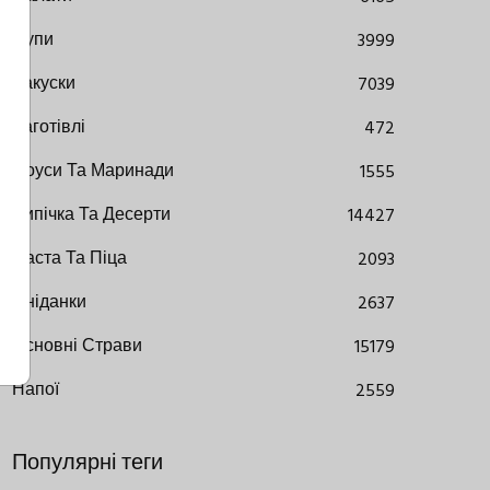
Супи
3999
Закуски
7039
Заготівлі
472
Соуси Та Маринади
1555
Випічка Та Десерти
14427
Паста Та Піца
2093
Сніданки
2637
Основні Страви
15179
Напої
2559
Популярні теги