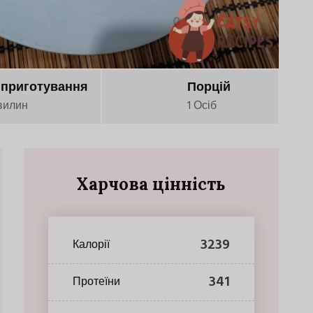
 приготування
Порцій
вилин
1 Осіб
Харчова цінність
3239
Калорії
341
Протеїни