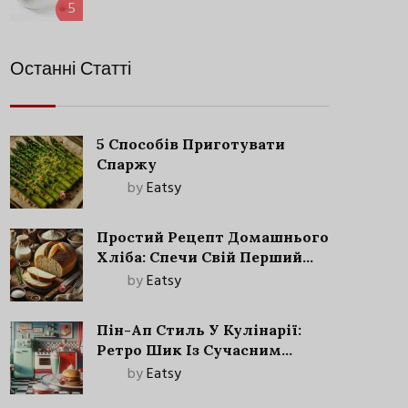
5
Останні Статті
5 Способів Приготувати
Спаржу
by
Eatsy
Простий Рецепт Домашнього
Хліба: Спечи Свій Перший
Запашний Хліб!
by
Eatsy
Пін-Ап Стиль У Кулінарії:
Ретро Шик Із Сучасним
Акцентом
by
Eatsy