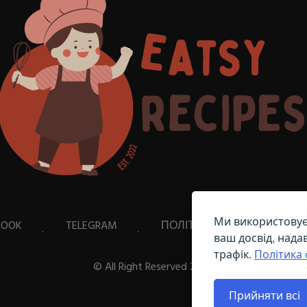
Ми використовує
BOOK
TELEGRAM
ПОЛІТИКА ЩОДО ФАЙЛІВ C
ваш досвід, нада
трафік.
Політика 
© All Right Reserved
2026
Прийняти всі