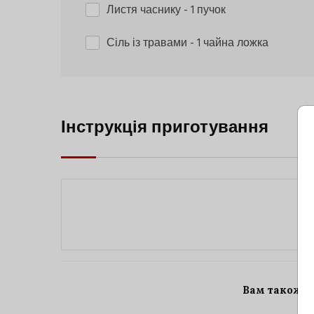
Листя часнику
- 1 пучок
Сіль із травами
- 1 чайна ложка
Інструкція приготування
Вам також 