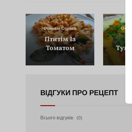
Основні Страви
Осно
Птитім Із
К
Томатом
Тушк
Ов
ВІДГУКИ ПРО РЕЦЕПТ
Всього відгуків:
(0)