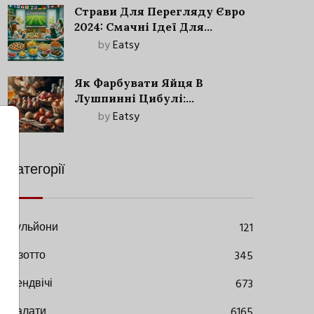
Страви Для Перегляду Євро
2024: Смачні Ідеї Для
Футбольного Свята
by
Eatsy
Як Фарбувати Яйця В
Лушпинні Цибулі:
Старовинний Метод З
by
Eatsy
Сучасними Нюансами
Категорії
Бульйони
121
Різотто
345
Сендвічі
673
Салати
6165