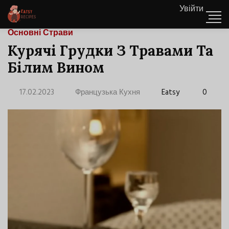
Увійти
Основні Страви
Курячі Грудки З Травами Та
Білим Вином
17.02.2023
Французька Кухня
Eatsy
0