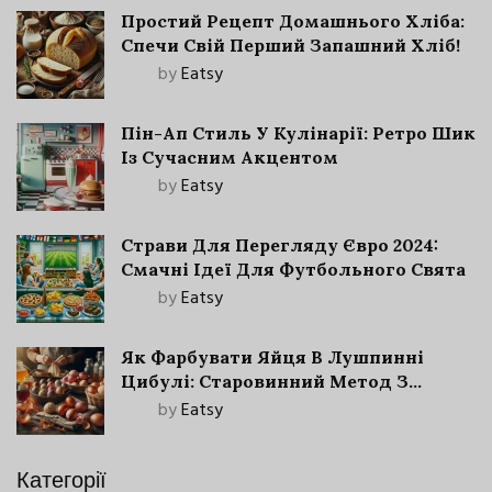
Простий Рецепт Домашнього Хліба:
Спечи Свій Перший Запашний Хліб!
by
Eatsy
Пін-Ап Стиль У Кулінарії: Ретро Шик
Із Сучасним Акцентом
by
Eatsy
Страви Для Перегляду Євро 2024:
Смачні Ідеї Для Футбольного Свята
by
Eatsy
Як Фарбувати Яйця В Лушпинні
Цибулі: Старовинний Метод З
Сучасними Нюансами
by
Eatsy
Категорії