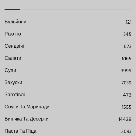
Бульйони
121
Різотто
345
Сендвічі
673
Салати
6165
Супи
3999
Закуски
7039
Заготівлі
472
Соуси Та Маринади
1555
Випічка Та Десерти
14428
Паста Та Піца
2093