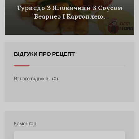
Турнедо З Яловичини З Соусом
Беарнез І Картоплею,
Обсмаженою З Часником
ВІДГУКИ ПРО РЕЦЕПТ
Всього відгуків:
(0)
Коментар