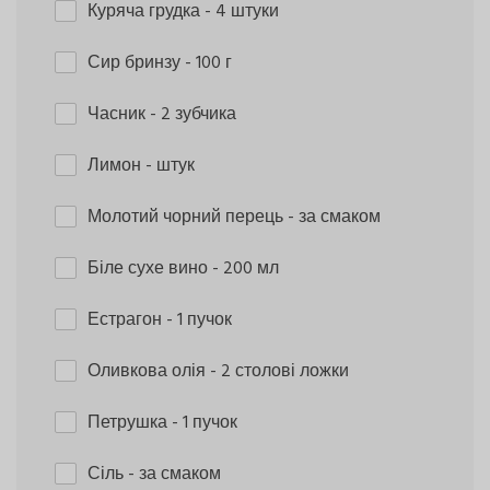
Куряча грудка
- 4 штуки
Сир бринзу
- 100 г
Часник
- 2 зубчика
Лимон
- штук
Молотий чорний перець
- за смаком
Біле сухе вино
- 200 мл
Естрагон
- 1 пучок
Оливкова олія
- 2 столові ложки
Петрушка
- 1 пучок
Сіль
- за смаком