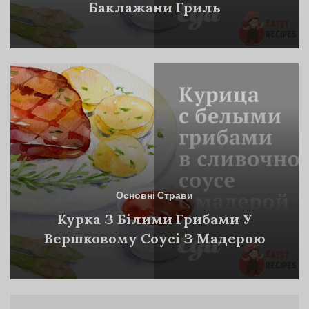
Баклажани Гриль
Основні Страви
Курка З Білими Грибами У
Вершковому Соусі З Мадерою