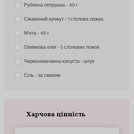
Рублена петрушка
- 40 г
Смажений кунжут
- 1 столова ложка
М'ята
- 40 г
Оливкова олія
- 5 столових ложок
Червонокачанна капуста
- штук
Сіль
- за смаком
Харчова цінність