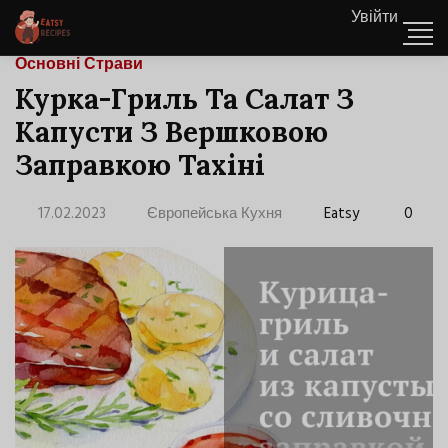
Увійти
Основні Страви
Курка-Гриль Та Салат З
Капусти З Вершковою
Заправкою Тахіні
17.02.2023
Європейська Кухня
Eatsy
0