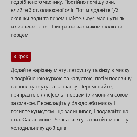
подрібненого часнику. Постійно помішуючи,
влийте 3 ст. оливкової олії. Потім додайте 1/2
склянки води та перемішайте. Соус має бути як
млинцеве тісто. Приправте за смаком сіллю та
перцем.
3 Крок
Додайте нарізану м'яту, петрушку та кінзу в миску
з подрібненою куркою та капустою, потім половину
насіння кунжуту та заправку. Перемішайте,
приправте сіллю|соль|, перцем і лимонним соком
за смаком. Перекладіть у блюдо або миску і
посипте кунжутом, що залишився, і подавайте на
стіл. Салат може зберігатися у закритій ємності у
холодильнику до 3 днів.