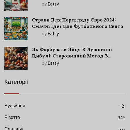
by
Eatsy
Страви Для Перегляду Євро 2024:
Смачні Ідеї Для Футбольного Свята
by
Eatsy
Як Фарбувати Яйця В Лушпинні
Цибулі: Старовинний Метод З
Сучасними Нюансами
by
Eatsy
Категорії
Бульйони
121
Різотто
345
Сендвічі
673