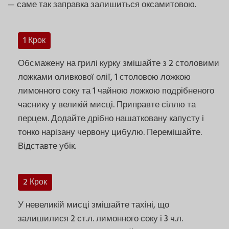
— саме так заправка залишиться оксамитовою.
1 Крок
Обсмажену на грилі курку змішайте з 2 столовими
ложками оливкової олії, 1 столовою ложкою
лимонного соку та 1 чайною ложкою подрібненого
часнику у великій мисці. Приправте сіллю та
перцем. Додайте дрібно нашатковану капусту і
тонко нарізану червону цибулю. Перемішайте.
Відставте убік.
2 Крок
У невеликій мисці змішайте тахіні, що
залишилися 2 ст.л. лимонного соку і 3 ч.л.