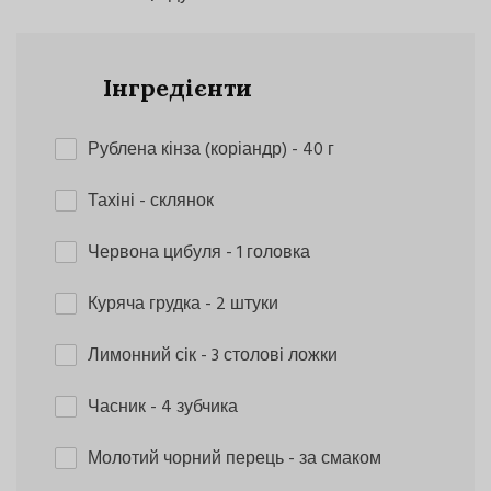
Інгредієнти
Рублена кінза (коріандр)
- 40 г
Тахіні
- склянок
Червона цибуля
- 1 головка
Куряча грудка
- 2 штуки
Лимонний сік
- 3 столові ложки
Часник
- 4 зубчика
Молотий чорний перець
- за смаком