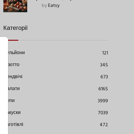
Старовинний Метод З
by
Eatsy
Сучасними Нюансами
Категорії
Бульйони
121
Різотто
345
Сендвічі
673
Салати
6165
Супи
3999
Закуски
7039
Заготівлі
472