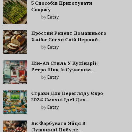
5 Способів Приготувати
Спаржу
by
Eatsy
Простий Рецепт Домашнього
Хліба: Спечи Свій Перший
Запашний Хліб!
by
Eatsy
Пін-Ап Стиль У Кулінарії:
Ретро Шик Із Сучасним
Акцентом
by
Eatsy
Страви Для Перегляду Євро
2024: Смачні Ідеї Для
Футбольного Свята
by
Eatsy
Як Фарбувати Яйця В
Лушпинні Цибулі: