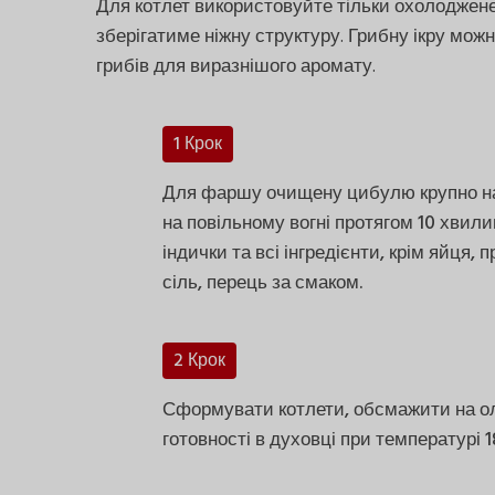
Для котлет використовуйте тільки охолоджене
зберігатиме ніжну структуру. Грибну ікру мож
грибів для виразнішого аромату.
1 Крок
Для фаршу очищену цибулю крупно на
на повільному вогні протягом 10 хвили
індички та всі інгредієнти, крім яйця,
сіль, перець за смаком.
2 Крок
Сформувати котлети, обсмажити на олії
готовності в духовці при температурі 