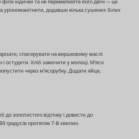
 філе індички та не перемелюйте його двічі — це
на урізноманітнити, додавши кілька сушених білих
різати, спасерувати на вершковому маслі
н і остудити. Хліб замочити у молоці. М'ясо
 пропустити через м'ясорубку. Додати яйце,
 до золотистого відтінку і довести до
180 градусів протягом 7-8 хвилин.