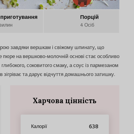
 приготування
Порцій
вилин
4 Осіб
урою завдяки вершкам і свіжому шпинату, що
не пюре на вершково-молочній основі стає особливо
глибокого, соковитого смаку, а соус із пармезаном
ів зігріває та дарує відчуття домашнього затишку.
Харчова цінність
638
Калорії