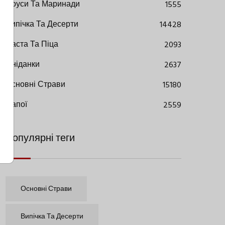
Соуси Та Маринади
1555
Випічка Та Десерти
14428
Паста Та Піца
2093
Сніданки
2637
Основні Страви
15180
Напої
2559
Популярні теги
Основні Страви
Випічка Та Десерти