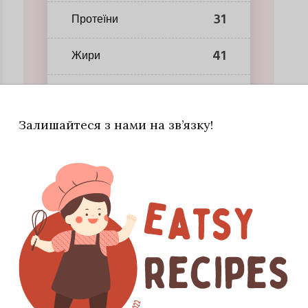
31
Протеїни
41
Жири
38
Вуглеводи
Залишайтеся з нами на зв’язку!