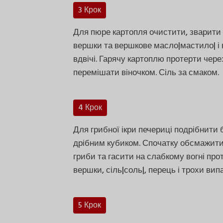
3 Крок
Для пюре картопля очистити, зварити 
вершки та вершкове масло|мастило| і 
вдвічі. Гарячу картоплю протерти чер
перемішати віночком. Сіль за смаком.
4 Крок
Для грибної ікри печериці подрібнити
дрібним кубиком. Спочатку обсмажити 
гриби та гасити на слабкому вогні про
вершки, сіль|соль|, перець і трохи вип
5 Крок