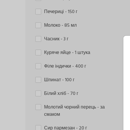
Печериці
- 150 г
Молоко
- 85 мл
Часник
- 3 г
Куряче яйце
- 1 штука
Філе індички
- 400 г
Шпинат
- 100 г
Білий хліб
- 70 г
Молотий чорний перець
- за
смаком
Сир пармезан
- 20 г