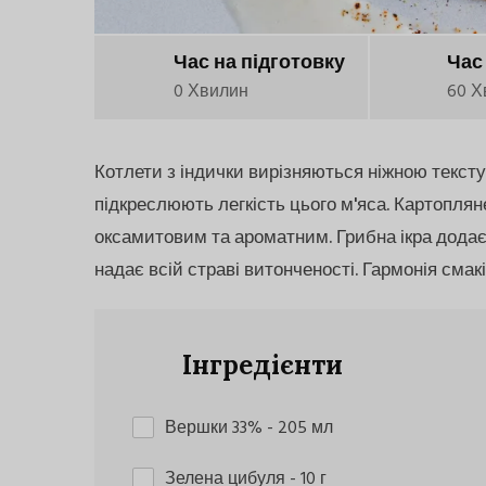
Час на підготовку
Час
0 Хвилин
60 Х
Котлети з індички вирізняються ніжною текст
підкреслюють легкість цього м'яса. Картопля
оксамитовим та ароматним. Грибна ікра додає 
надає всій страві витонченості. Гармонія смак
Інгредієнти
Вершки 33%
- 205 мл
Зелена цибуля
- 10 г