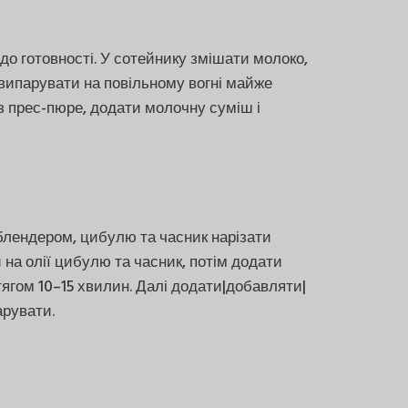
до готовності. У сотейнику змішати молоко,
випарувати на повільному вогні майже
ез прес-пюре, додати молочну суміш і
 блендером, цибулю та часник нарізати
на олії цибулю та часник, потім додати
тягом 10–15 хвилин. Далі додати|добавляти|
арувати.