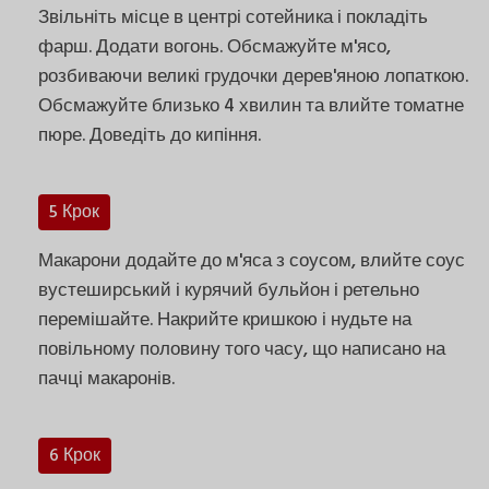
Звільніть місце в центрі сотейника і покладіть
фарш. Додати вогонь. Обсмажуйте м'ясо,
розбиваючи великі грудочки дерев'яною лопаткою.
Обсмажуйте близько 4 хвилин та влийте томатне
пюре. Доведіть до кипіння.
5 Крок
Макарони додайте до м'яса з соусом, влийте соус
вустеширський і курячий бульйон і ретельно
перемішайте. Накрийте кришкою і нудьте на
повільному половину того часу, що написано на
пачці макаронів.
6 Крок