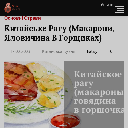
Увійти
Основні Страви
Китайське Рагу (Макарони,
Яловичина В Горщиках)
17.02.2023
Китайська Кухня
Eatsy
0