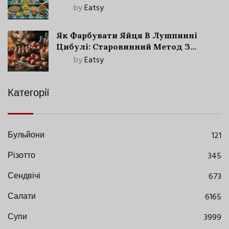
by
Eatsy
Як Фарбувати Яйця В Лушпинні
Цибулі: Старовинний Метод З
Сучасними Нюансами
by
Eatsy
Категорії
Бульйони
121
Різотто
345
Сендвічі
673
Салати
6165
Супи
3999