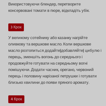
Використовуючи блендер, перетворите
консервовані томати в пюре, відкладіть убік.
3 Крок
У великому сотейнику або казанку нагрійте
оливкову та вершкове масло. Коли вершкове
масло розтопиться додайте|добавляйте| цибулю і
перець, зменшіть вогонь до середнього і
продовжуйте готувати на середньому вогні
помішуючи. Додати часник, орегано, червоний
перець і половину нарізаної петрушки і готувати
близько хвилини до появи пряного аромату.
4 Крок