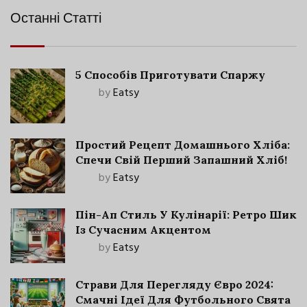
Останні Статті
5 Способів Приготувати Спаржу
by
Eatsy
Простий Рецепт Домашнього Хліба:
Спечи Свій Перший Запашний Хліб!
by
Eatsy
Пін-Ап Стиль У Кулінарії: Ретро Шик
Із Сучасним Акцентом
by
Eatsy
Страви Для Перегляду Євро 2024:
Смачні Ідеї Для Футбольного Свята