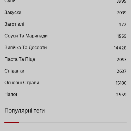
Супи
3999
Закуски
7039
Заготівлі
472
Соуси Та Маринади
1555
Випічка Та Десерти
14428
Паста Та Піца
2093
Сніданки
2637
Основні Страви
15180
Напої
2559
Популярні теги