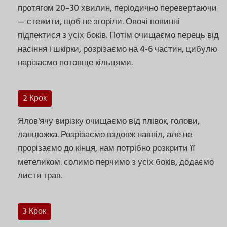
протягом 20–30 хвилин, періодично перевертаючи
— стежити, щоб не згоріли. Овочі повинні
підпектися з усіх боків. Потім очищаємо перець від
насіння і шкірки, розрізаємо на 4-6 частин, цибулю
нарізаємо потовще кільцями.
2 Крок
Ялов'ячу вирізку очищаємо від плівок, голови,
ланцюжка. Розрізаємо вздовж навпіл, але не
прорізаємо до кінця, нам потрібно розкрити її
метеликом. солимо перчимо з усіх боків, додаємо
листя трав.
3 Крок