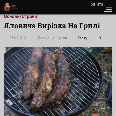
Увійти
Основні Страви
Яловича Вирізка На Грилі
17.02.2023
Російська Кухня
Eatsy
0