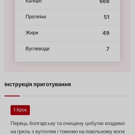
668
Калорії
51
Протеїни
49
Жири
7
Вуглеводи
Інструкція приготування
1 Крок
Перець болгарську та очищену цибулю кладемо
на гриль з вугіллям і томимо на повільному вогні