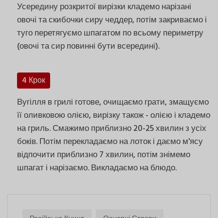
Усередину розкритої вирізки кладемо нарізані
овочі та скибочки сиру чеддер, потім закриваємо і
туго перетягуємо шпагатом по всьому периметру
(овочі та сир повинні бути всередині).
4 Крок
Вугілля в грилі готове, очищаємо грати, змащуємо
її оливковою олією, вирізку також - олією і кладемо
на гриль. Смажимо приблизно 20-25 хвилин з усіх
боків. Потім перекладаємо на лоток і даємо м'ясу
відпочити приблизно 7 хвилин, потім знімемо
шпагат і нарізаємо. Викладаємо на блюдо.