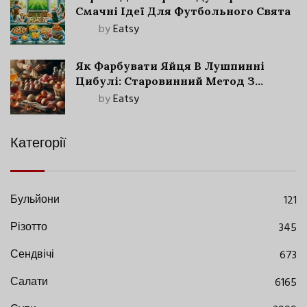
Смачні Ідеї Для Футбольного Свята
by
Eatsy
Як Фарбувати Яйця В Лушпинні
Цибулі: Старовинний Метод З
Сучасними Нюансами
by
Eatsy
Категорії
Бульйони
121
Різотто
345
Сендвічі
673
Салати
6165