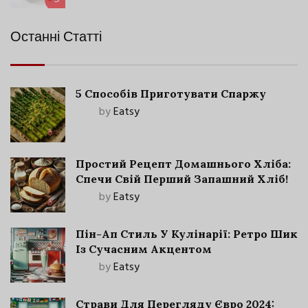
Останні Статті
5 Способів Приготувати Спаржу
by
Eatsy
Простий Рецепт Домашнього Хліба:
Спечи Свій Перший Запашний Хліб!
by
Eatsy
Пін-Ап Стиль У Кулінарії: Ретро Шик
Із Сучасним Акцентом
by
Eatsy
Страви Для Перегляду Євро 2024: