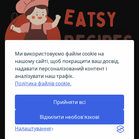
Ми використовуємо файли cookie на
нашому сайті, щоб покращити ваш досвід,
надавати персоналізований контент і
аналізувати наш трафік.
Політика файлів cookie.
FACEBOOK
TELEGRAM
ПОЛІТИКА ЩОДО ФАЙЛІВ COOKIE
Прийняти всі
Відхилити необов’язкові
© All Right Reserved
2026
Налаштування