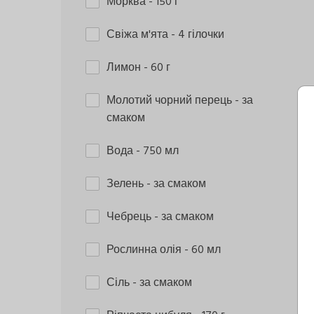
Морква
- 150 г
Свіжа м'ята
- 4 гілочки
Лимон
- 60 г
Молотий чорний перець
- за
смаком
Вода
- 750 мл
Зелень
- за смаком
Чебрець
- за смаком
Рослинна олія
- 60 мл
Сіль
- за смаком