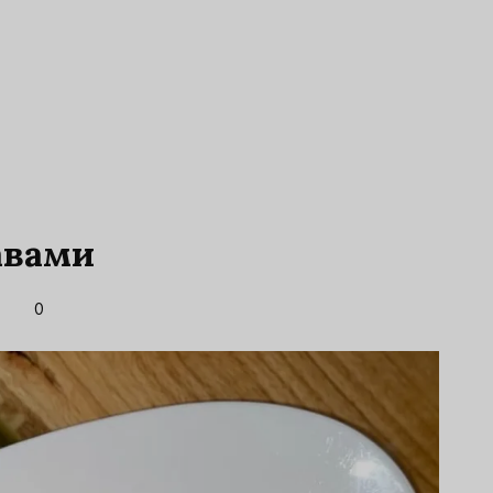
авами
0