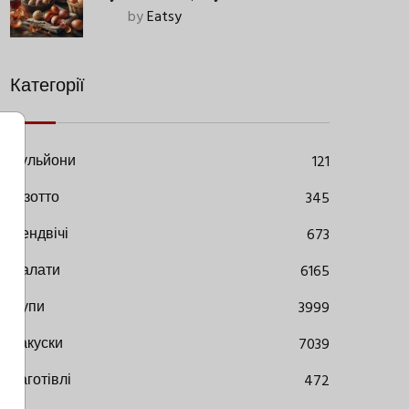
Старовинний Метод З
by
Eatsy
Сучасними Нюансами
Категорії
Бульйони
121
Різотто
345
Сендвічі
673
Салати
6165
Супи
3999
Закуски
7039
Заготівлі
472