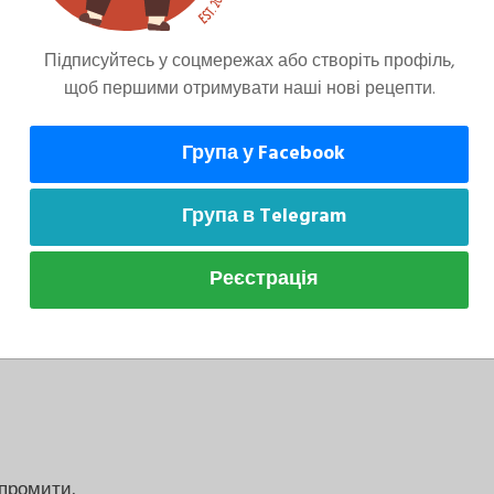
Підписуйтесь у соцмережах або створіть профіль,
щоб першими отримувати наші нові рецепти.
Група у Facebook
Група в Telegram
Реєстрація
ов’язково ретельно просушіть рибу перед
кіру. Для соусу спробуйте додати кілька листків
 промити.