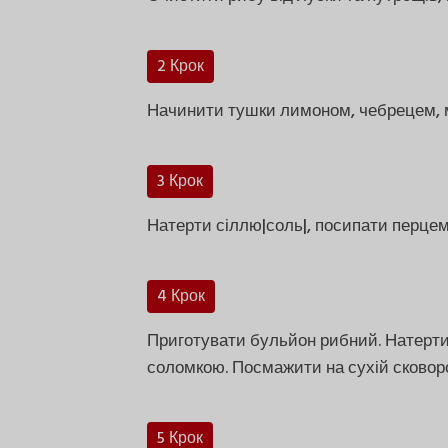
2 Крок
Начинити тушки лимоном, чебрецем, 
3 Крок
Натерти сіллю|соль|, посипати перцем
4 Крок
Приготувати бульйон рибний. Натерти 
соломкою. Посмажити на сухій сковород
5 Крок