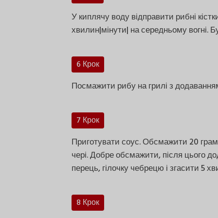
У киплячу воду відправити рибні кістк
хвилин|мінути| на середньому вогні. Б
6 Крок
Посмажити рибу на грилі з додаванням
7 Крок
Приготувати соус. Обсмажити 20 грам ц
чері. Добре обсмажити, після цього до
перець, гілочку чебрецю і згасити 5 хв
8 Крок