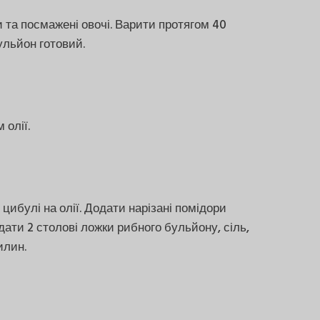
и та посмажені овочі. Варити протягом 40
ульйон готовий.
 олії.
ибулі на олії. Додати нарізані помідори
дати 2 столові ложки рибного бульйону, сіль,
илин.