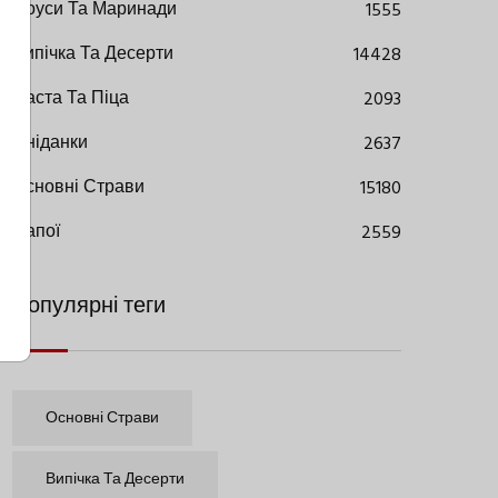
Соуси Та Маринади
1555
Випічка Та Десерти
14428
Паста Та Піца
2093
Сніданки
2637
Основні Страви
15180
Напої
2559
Популярні теги
Основні Страви
Випічка Та Десерти