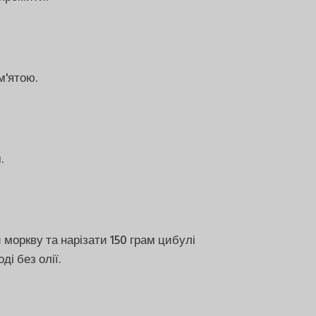
м'ятою.
.
моркву та нарізати 150 грам цибулі
і без олії.