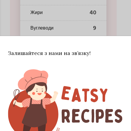
40
Жири
9
Вуглеводи
Залишайтеся з нами на зв’язку!