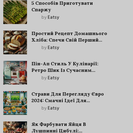
5 Способів Приготувати
Спаржу
by
Eatsy
Простий Рецепт Домашнього
Хліба: Спечи Свій Перший
Запашний Хліб!
by
Eatsy
Пін-Ап Стиль У Кулінарії:
Ретро Шик Із Сучасним
Акцентом
by
Eatsy
Страви Для Перегляду Євро
2024: Смачні Ідеї Для
Футбольного Свята
by
Eatsy
Як Фарбувати Яйця В
Лушпинні Цибулі: