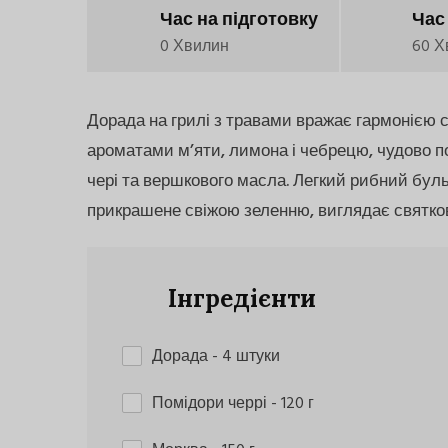
Час на підготовку
Час
0 Хвилин
60 Х
Дорада на грилі з травами вражає гармонією св
ароматами м’яти, лимона і чебрецю, чудово п
чері та вершкового масла. Легкий рибний бул
прикрашене свіжою зеленню, виглядає святко
Інгредієнти
Дорада
- 4 штуки
Помідори черрі
- 120 г