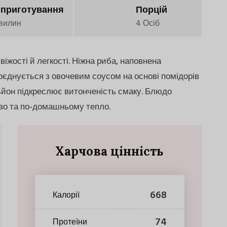
 приготування
Порцій
вилин
4 Осіб
іжості й легкості. Ніжна риба, наповнена
оєднується з овочевим соусом на основі помідорів
ьйон підкреслює витонченість смаку. Блюдо
во та по-домашньому тепло.
Харчова цінність
668
Калорії
74
Протеїни