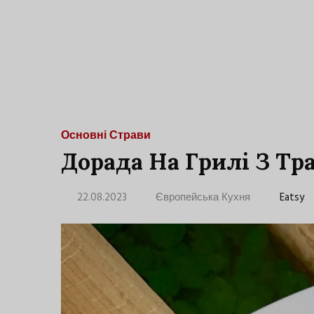
Основні Страви
Дорада На Грилі З Тр
22.08.2023
Європейська Кухня
Eatsy