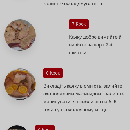
залиште охолоджуватися.
7 Крок
Качку добре вимийте й
наріжте на порційні
шматки.
8 Крок
Викладіть качку в ємність, залийте
охолодженим маринадом і залиште
маринуватися приблизно на 6–8
годин у прохолодному місці.