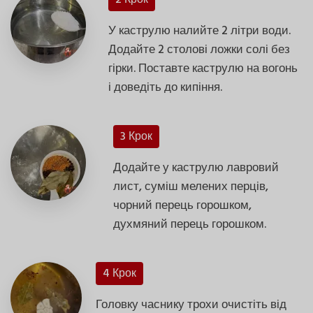
У каструлю налийте 2 літри води.
Додайте 2 столові ложки солі без
гірки. Поставте каструлю на вогонь
і доведіть до кипіння.
3 Крок
Додайте у каструлю лавровий
лист, суміш мелених перців,
чорний перець горошком,
духмяний перець горошком.
4 Крок
Головку часнику трохи очистіть від