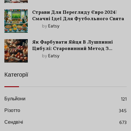
Страви Для Перегляду Євро 2024:
Смачні Ідеї Для Футбольного Свята
by
Eatsy
Як Фарбувати Яйця В Лушпинні
Цибулі: Старовинний Метод З
Сучасними Нюансами
by
Eatsy
Категорії
Бульйони
121
Різотто
345
Сендвічі
673