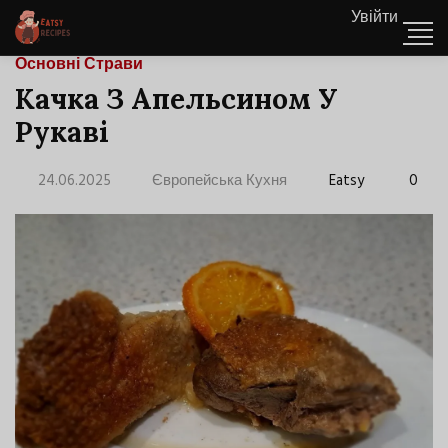
Увійти
Основні Страви
Качка З Апельсином У
Рукаві
24.06.2025
Європейська Кухня
Eatsy
0