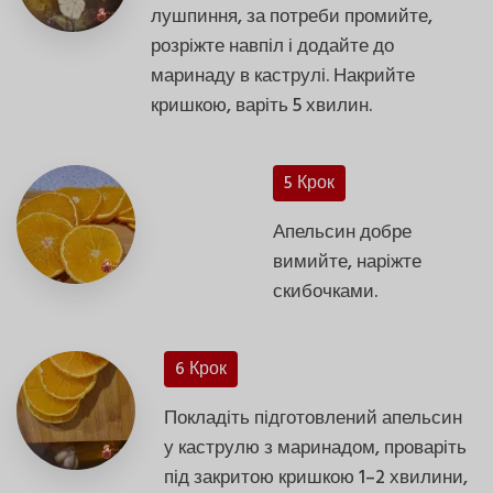
лушпиння, за потреби промийте,
розріжте навпіл і додайте до
маринаду в каструлі. Накрийте
кришкою, варіть 5 хвилин.
5 Крок
Апельсин добре
вимийте, наріжте
скибочками.
6 Крок
Покладіть підготовлений апельсин
у каструлю з маринадом, проваріть
під закритою кришкою 1–2 хвилини,