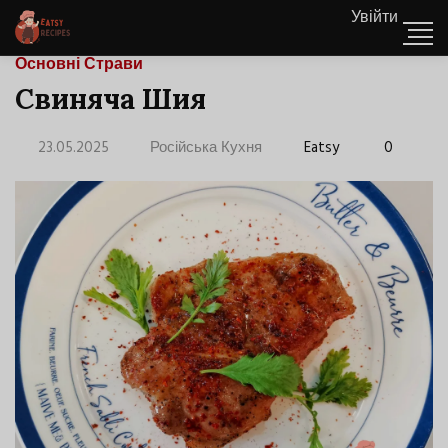
Увійти
Основні Страви
Свиняча Шия
23.05.2025
Російська Кухня
Eatsy
0