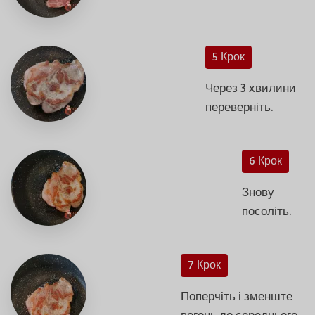
5 Крок
Через 3 хвилини
переверніть.
6 Крок
Знову
посоліть.
7 Крок
Поперчіть і зменште