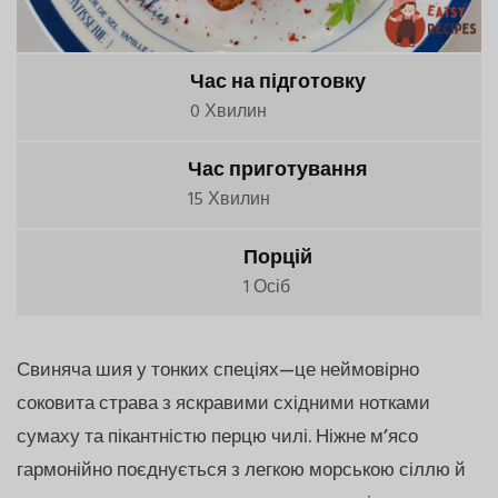
Час на підготовку
0 Хвилин
Час приготування
15 Хвилин
Порцій
1 Осіб
Свиняча шия у тонких спеціях—це неймовірно
соковита страва з яскравими східними нотками
сумаху та пікантністю перцю чилі. Ніжне м’ясо
гармонійно поєднується з легкою морською сіллю й