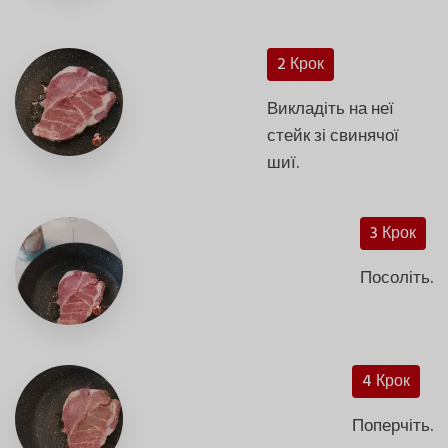
2 Крок
Викладіть на неї
стейк зі свинячої
шиї.
3 Крок
Посоліть.
4 Крок
Поперчіть.