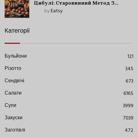
Цибулі: Старовинний Метод З
Сучасними Нюансами
by
Eatsy
Категорії
Бульйони
121
Різотто
345
Сендвічі
673
Салати
6165
Супи
3999
Закуски
7039
Заготівлі
472