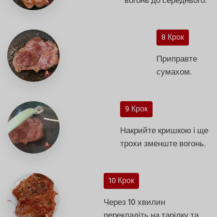
вогонь до середнього.
8 Крок
Приправте
сумахом.
9 Крок
Накрийте кришкою і ще
трохи зменште вогонь.
10 Крок
Через 10 хвилин
перекладіть на тарілку та