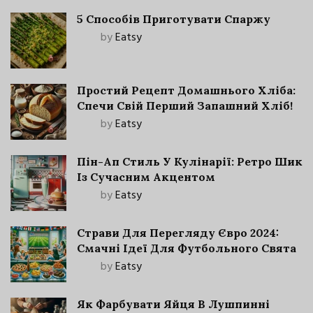
5 Способів Приготувати Спаржу
by
Eatsy
Простий Рецепт Домашнього Хліба:
Спечи Свій Перший Запашний Хліб!
by
Eatsy
Пін-Ап Стиль У Кулінарії: Ретро Шик
Із Сучасним Акцентом
by
Eatsy
Страви Для Перегляду Євро 2024:
Смачні Ідеї Для Футбольного Свята
by
Eatsy
Як Фарбувати Яйця В Лушпинні