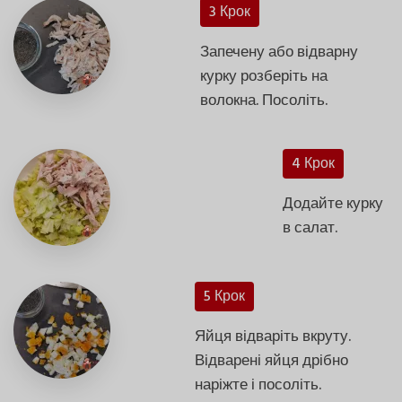
3 Крок
Запечену або відварну
курку розберіть на
волокна. Посоліть.
4 Крок
Додайте курку
в салат.
5 Крок
Яйця відваріть вкруту.
Відварені яйця дрібно
наріжте і посоліть.