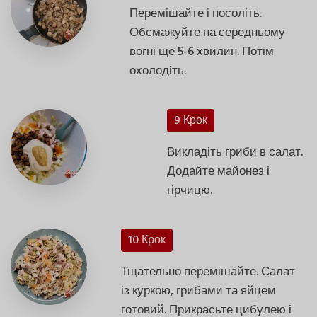
Перемішайте і посоліть.
Обсмажуйте на середньому
вогні ще 5-6 хвилин. Потім
охолодіть.
9 Крок
Викладіть гриби в салат.
Додайте майонез і
гірчицю.
10 Крок
Тщательно перемішайте. Салат
із куркою, грибами та яйцем
готовий. Прикрасьте цибулею і