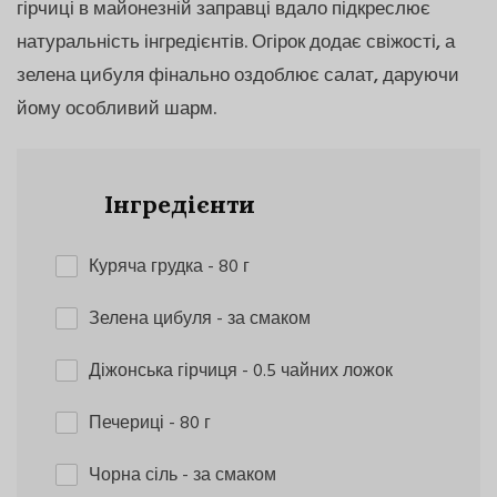
гірчиці в майонезній заправці вдало підкреслює
натуральність інгредієнтів. Огірок додає свіжості, а
зелена цибуля фінально оздоблює салат, даруючи
йому особливий шарм.
Інгредієнти
Куряча грудка
- 80 г
Зелена цибуля
- за смаком
Діжонська гірчиця
- 0.5 чайних ложок
Печериці
- 80 г
Чорна сіль
- за смаком