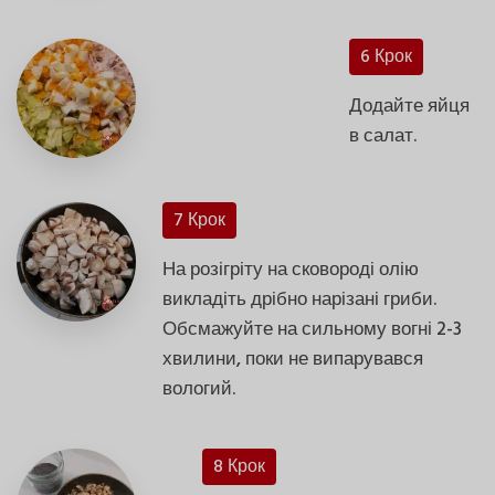
6 Крок
Додайте яйця
в салат.
7 Крок
На розігріту на сковороді олію
викладіть дрібно нарізані гриби.
Обсмажуйте на сильному вогні 2-3
хвилини, поки не випарувався
вологий.
8 Крок