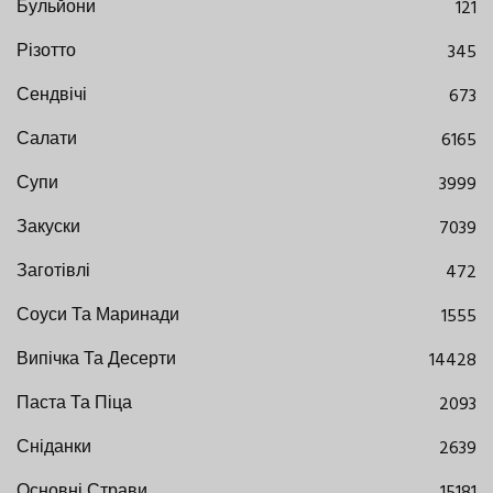
Бульйони
121
Різотто
345
Сендвічі
673
Салати
6165
Супи
3999
Закуски
7039
Заготівлі
472
Соуси Та Маринади
1555
Випічка Та Десерти
14428
Паста Та Піца
2093
Сніданки
2639
Основні Страви
15181