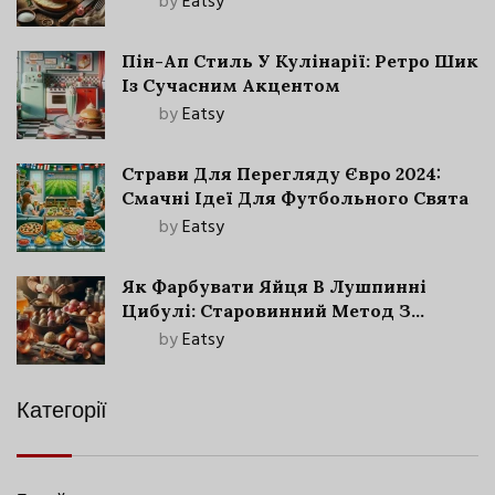
by
Eatsy
Пін-Ап Стиль У Кулінарії: Ретро Шик
Із Сучасним Акцентом
by
Eatsy
Страви Для Перегляду Євро 2024:
Смачні Ідеї Для Футбольного Свята
by
Eatsy
Як Фарбувати Яйця В Лушпинні
Цибулі: Старовинний Метод З
Сучасними Нюансами
by
Eatsy
Категорії