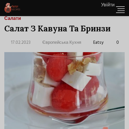
Увійти
Салати
Салат З Кавуна Та Бринзи
17.02.2023
Європейська Кухня
Eatsy
0