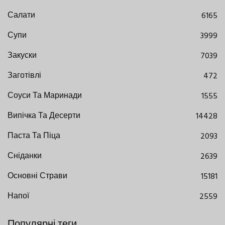
Салати
6165
Супи
3999
Закуски
7039
Заготівлі
472
Соуси Та Маринади
1555
Випічка Та Десерти
14428
Паста Та Піца
2093
Сніданки
2639
Основні Страви
15181
Напої
2559
Популярні теги