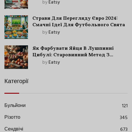
by
Eatsy
Страви Для Перегляду Євро 2024:
Смачні Ідеї Для Футбольного Свята
by
Eatsy
Як Фарбувати Яйця В Лушпинні
Цибулі: Старовинний Метод З
Сучасними Нюансами
by
Eatsy
Категорії
Бульйони
121
Різотто
345
Сендвічі
673