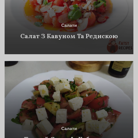
Салати
Салат З Кавуном Та Редискою
Салати