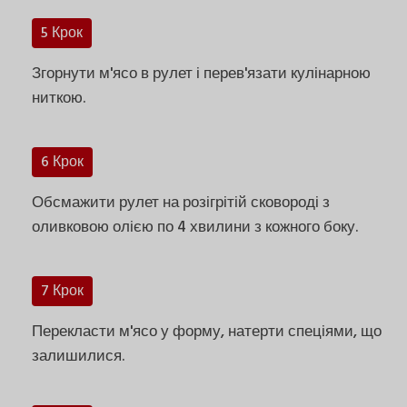
5 Крок
Згорнути м'ясо в рулет і перев'язати кулінарною
ниткою.
6 Крок
Обсмажити рулет на розігрітій сковороді з
оливковою олією по 4 хвилини з кожного боку.
7 Крок
Перекласти м'ясо у форму, натерти спеціями, що
залишилися.