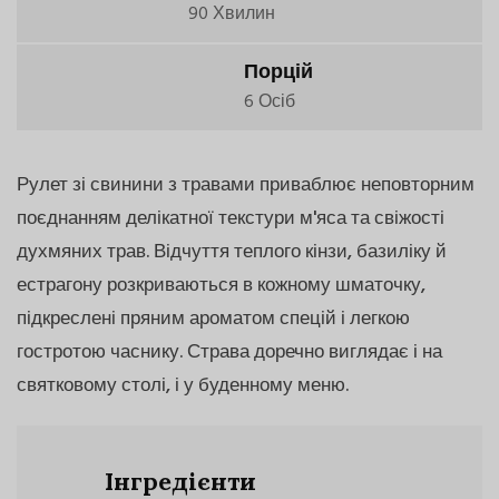
90 Хвилин
Порцій
6 Осіб
Рулет зі свинини з травами приваблює неповторним
поєднанням делікатної текстури м'яса та свіжості
духмяних трав. Відчуття теплого кінзи, базиліку й
естрагону розкриваються в кожному шматочку,
підкреслені пряним ароматом спецій і легкою
гостротою часнику. Страва доречно виглядає і на
святковому столі, і у буденному меню.
Інгредієнти