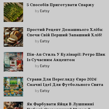
5 Способів Приготувати Спаржу
by
Eatsy
Простий Рецепт Домашнього Хліба:
Спечи Свій Перший Запашний Хліб!
by
Eatsy
Пін-Ап Стиль У Кулінарії: Ретро Шик
Із Сучасним Акцентом
by
Eatsy
Страви Для Перегляду Євро 2024:
Смачні Ідеї Для Футбольного Свята
by
Eatsy
Як Фарбувати Яйця В Лушпинні