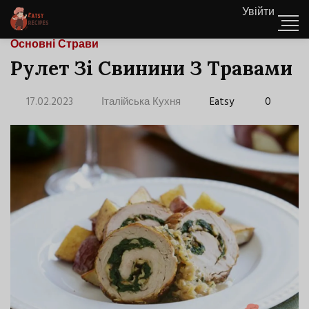
Увійти
Основні Страви
Рулет Зі Свинини З Травами
17.02.2023
Італійська Кухня
Eatsy
0