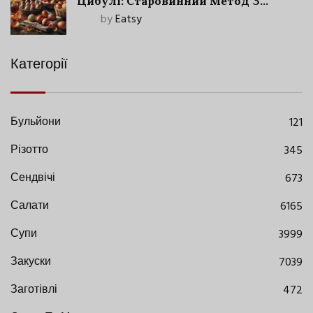
Цибулі: Старовинний Метод З
Сучасними Нюансами
by
Eatsy
Категорії
Бульйони
121
Різотто
345
Сендвічі
673
Салати
6165
Супи
3999
Закуски
7039
Заготівлі
472