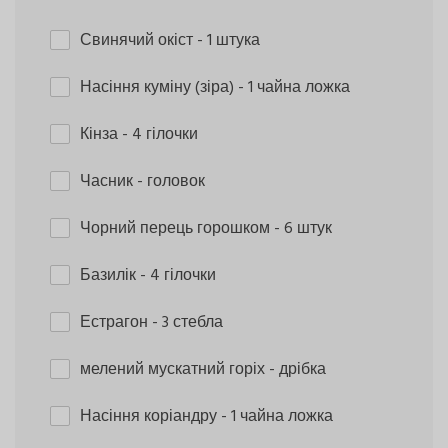
Свинячий окіст
- 1 штука
Насіння куміну (зіра)
- 1 чайна ложка
Кінза
- 4 гілочки
Часник
- головок
Чорний перець горошком
- 6 штук
Базилік
- 4 гілочки
Естрагон
- 3 стебла
мелений мускатний горіх
- дрібка
Насіння коріандру
- 1 чайна ложка