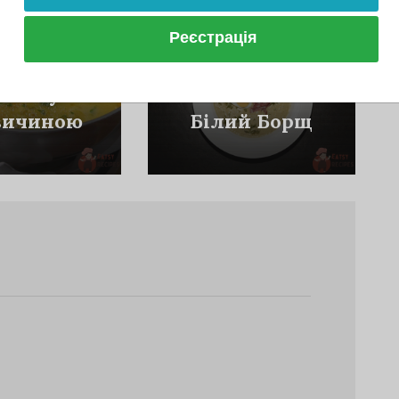
Реєстрація
Супи
Супи
ий Суп З
Польський
вичиною
Білий Борщ