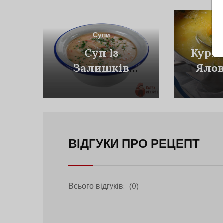
Супи
Суп Із
Куряч
Залишків
Яло
Святкового
Столу
ВІДГУКИ ПРО РЕЦЕПТ
Всього відгуків:
(0)