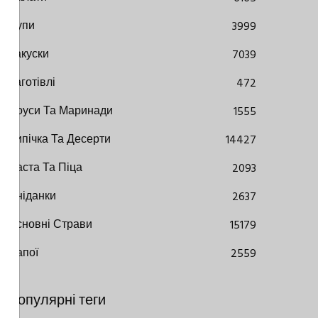
Супи
3999
Закуски
7039
Заготівлі
472
Соуси Та Маринади
1555
Випічка Та Десерти
14427
Паста Та Піца
2093
Сніданки
2637
Основні Страви
15179
Напої
2559
Популярні теги