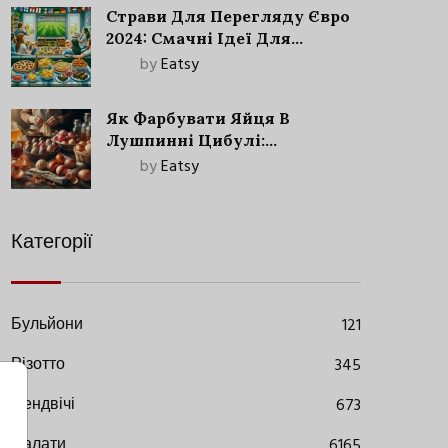
Страви Для Перегляду Євро
2024: Смачні Ідеї Для
Футбольного Свята
by
Eatsy
Як Фарбувати Яйця В
Лушпинні Цибулі:
Старовинний Метод З
by
Eatsy
Сучасними Нюансами
Категорії
Бульйони
121
Різотто
345
Сендвічі
673
Салати
6165