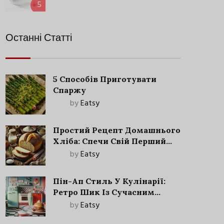
5
Останні Статті
5 Способів Приготувати
Спаржу
by
Eatsy
Простий Рецепт Домашнього
Хліба: Спечи Свій Перший
Запашний Хліб!
by
Eatsy
Пін-Ап Стиль У Кулінарії:
Ретро Шик Із Сучасним
Акцентом
by
Eatsy