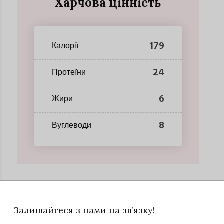
Харчова цінність
179
Калорії
24
Протеїни
6
Жири
8
Вуглеводи
Залишайтеся з нами на зв’язку!