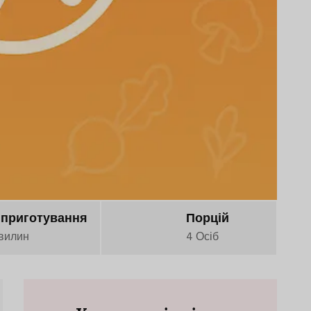
 приготування
Порцій
вилин
4 Осіб