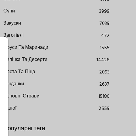
Супи
3999
Закуски
7039
Заготівлі
472
Соуси Та Маринади
1555
Випічка Та Десерти
14428
Паста Та Піца
2093
Сніданки
2637
Основні Страви
15180
Напої
2559
Популярні теги