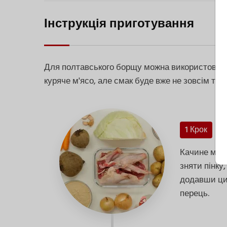
Інструкція приготування
Для полтавського борщу можна використовуват
куряче м'ясо, але смак буде вже не зовсім той.
1 Крок
Качине м'яс
зняти пінку,
додавши ци
перець.