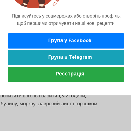
Підписуйтесь у соцмережах або створіть профіль,
щоб першими отримувати наші нові рецепти.
и м'ясо качки чи гусака, у крайньому випадку
Група у Facebook
Група в Telegram
Реєстрація
о залити 3 літрами води, довести до кипіння,
 понизити вогонь і варити 1,5-2 години,
булину, моркву, лавровий лист і горошком