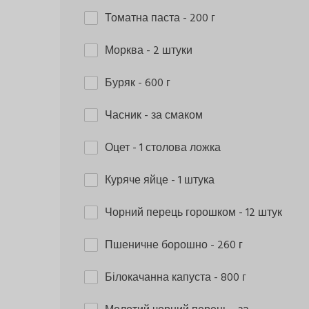
Томатна паста
- 200 г
Морква
- 2 штуки
Буряк
- 600 г
Часник
- за смаком
Оцет
- 1 столова ложка
Куряче яйце
- 1 штука
Чорний перець горошком
- 12 штук
Пшеничне борошно
- 260 г
Білокачанна капуста
- 800 г