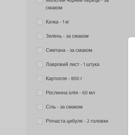
Молотий чорний перець
- за
смаком
Качка
- 1 кг
Зелень
- за смаком
Сметана
- за смаком
Лавровий лист
- 1 штука
Картопля
- 800 г
Рослинна олія
- 60 мл
Сіль
- за смаком
Ріпчаста цибуля
- 2 головки