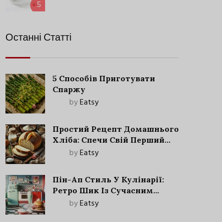
5
Останні Статті
5 Способів Приготувати
Спаржу
by
Eatsy
Простий Рецепт Домашнього
Хліба: Спечи Свій Перший
Запашний Хліб!
by
Eatsy
Пін-Ап Стиль У Кулінарії:
Ретро Шик Із Сучасним
Акцентом
by
Eatsy