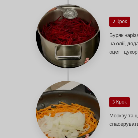
2 Крок
Буряк наріз
на олії, до
оцет і цукор
3 Крок
Моркву та ц
спасерувати 