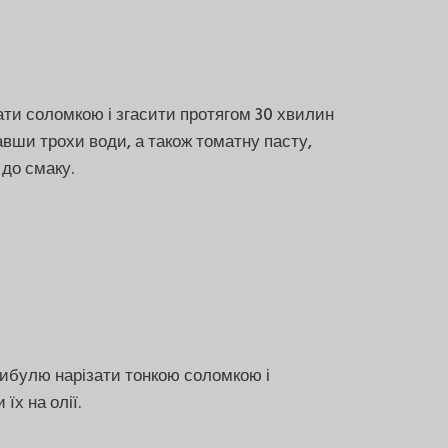
ати соломкою і згасити протягом 30 хвилин
давши трохи води, а також томатну пасту,
 до смаку.
ибулю нарізати тонкою соломкою і
їх на олії.