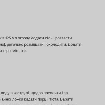
 в 125 мл окропу додати сіль і розвести
о|, ретельно розмішати і охолодити. Додати
ьно розмішати.
 воду в каструлі, щедро посолити і за
айної ложки кидати порції тіста. Варити