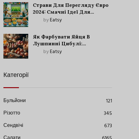
Страви Для Перегляду Євро
2024: Смачні Ідеї Для
Футбольного Свята
by
Eatsy
Як Фарбувати Яйця В
Лушпинні Цибулі:
Старовинний Метод З
by
Eatsy
Сучасними Нюансами
Категорії
Бульйони
121
Різотто
345
Сендвічі
673
Салати
6165