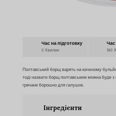
Час на підготовку
Час
0 Хвилин
180 
Полтавський борщ варять на качиному бульйоні
тоді назвати борщ полтавським можна буде з 
гречане борошно для галушок.
Інгредієнти