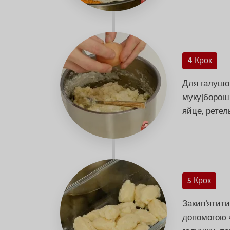
4 Крок
Для галушок
муку|борошн
яйце, ретел
5 Крок
Закип'ятити
допомогою ч