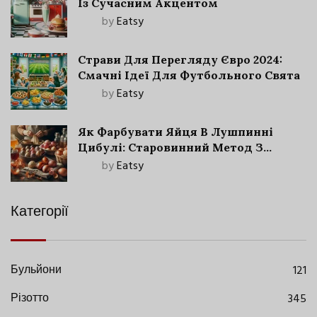
Із Сучасним Акцентом
by
Eatsy
Страви Для Перегляду Євро 2024:
Смачні Ідеї Для Футбольного Свята
by
Eatsy
Як Фарбувати Яйця В Лушпинні
Цибулі: Старовинний Метод З
Сучасними Нюансами
by
Eatsy
Категорії
Бульйони
121
Різотто
345