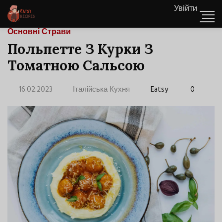
Увійти
Основні Страви
Польпетте З Курки З
Томатною Сальсою
16.02.2023
Італійська Кухня
Eatsy
0