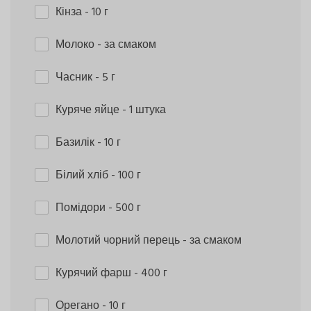
Кінза
- 10 г
Молоко
- за смаком
Часник
- 5 г
Куряче яйце
- 1 штука
Базилік
- 10 г
Білий хліб
- 100 г
Помідори
- 500 г
Молотий чорний перець
- за смаком
Курячий фарш
- 400 г
Орегано
- 10 г