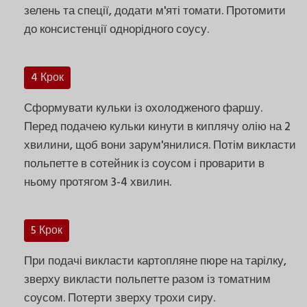
зелень та спеції, додати м'яті томати. Протомити
до консистенції однорідного соусу.
4 Крок
Сформувати кульки із охолодженого фаршу.
Перед подачею кульки кинути в киплячу олію на 2
хвилини, щоб вони зарум'янилися. Потім викласти
польпетте в сотейник із соусом і проварити в
ньому протягом 3-4 хвилин.
5 Крок
При подачі викласти картопляне пюре на тарілку,
зверху викласти польпетте разом із томатним
соусом. Потерти зверху трохи сиру.