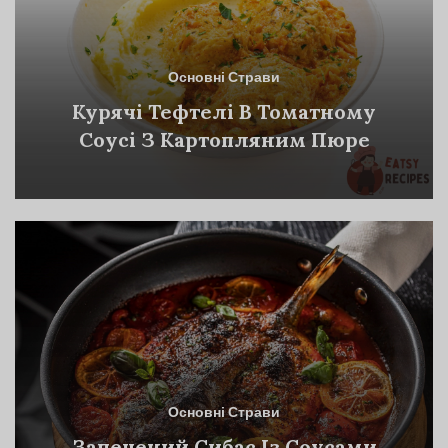
Основні Страви
Курячі Тефтелі В Томатному
Соусі З Картопляним Пюре
Основні Страви
Запечений Сибас Із Соусами