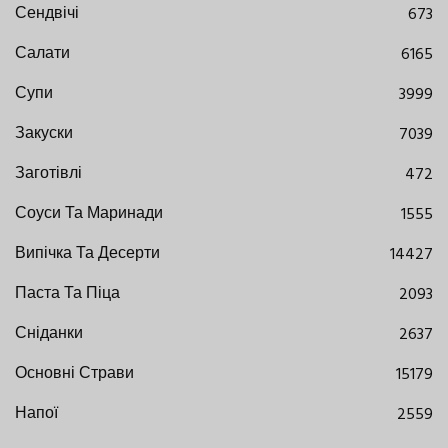
Сендвічі
673
Салати
6165
Супи
3999
Закуски
7039
Заготівлі
472
Соуси Та Маринади
1555
Випічка Та Десерти
14427
Паста Та Піца
2093
Сніданки
2637
Основні Страви
15179
Напої
2559