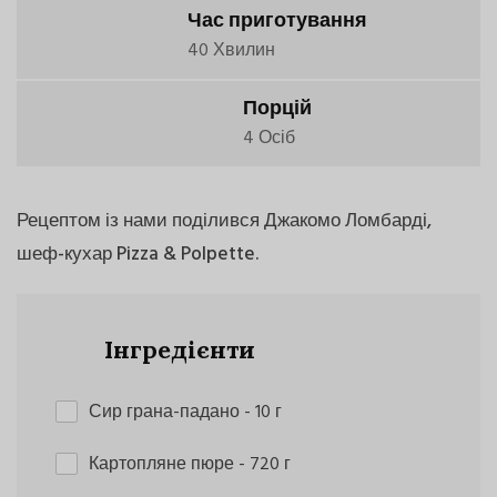
Час приготування
40 Хвилин
Порцій
4 Осіб
Рецептом із нами поділився Джакомо Ломбарді,
шеф-кухар Pizza & Polpette.
Інгредієнти
Сир грана-падано
- 10 г
Картопляне пюре
- 720 г