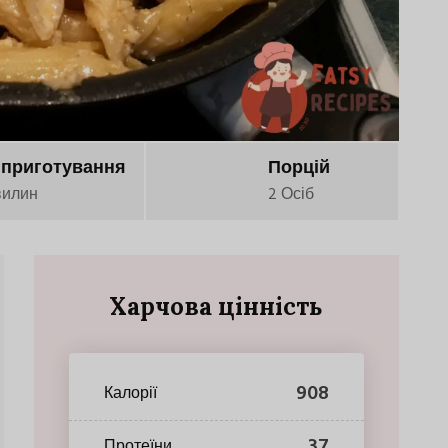
 приготування
Порцій
вилин
2 Осіб
Харчова цінність
908
Калорії
37
Протеїни