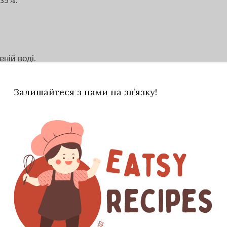
 35%.
еній воді.
Залишайтеся з нами на зв’язку!
езану, на середній тертці або нарізати на
(не доводити до кипіння). Додати моцарелу,
омішуючи, допоки сир не розплавиться.