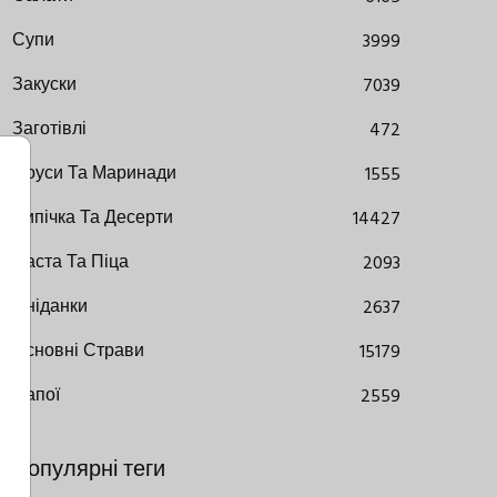
Супи
3999
Закуски
7039
Заготівлі
472
Соуси Та Маринади
1555
Випічка Та Десерти
14427
Паста Та Піца
2093
Сніданки
2637
Основні Страви
15179
Напої
2559
Популярні теги