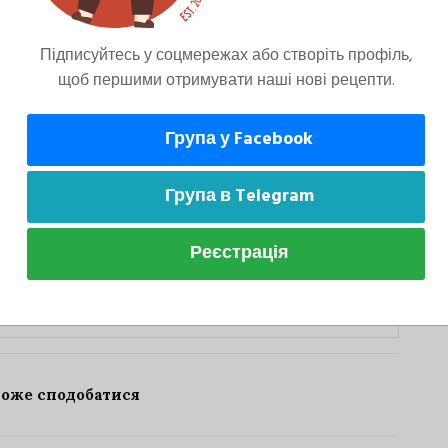
Підписуйтесь у соцмережах або створіть профіль,
ремішати.
щоб першими отримувати наші нові рецепти.
Група у Facebook
заном. Подавати відразу.
Група в Telegram
Реєстрація
може сподобатися