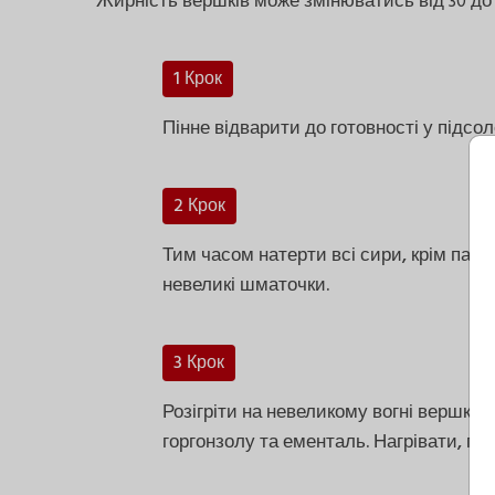
Жирність вершків може змінюватись від 30 до
1 Крок
Пінне відварити до готовності у підсол
2 Крок
Тим часом натерти всі сири, крім парм
невеликі шматочки.
3 Крок
Розігріти на невеликому вогні вершки 
горгонзолу та ементаль. Нагрівати, п