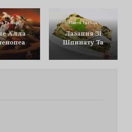
та Та Піца
Паста Та Піца
не Алла
Лазання Зі
тенопеа
Шпинату Та
Сиру З
Кедровими
Горішками