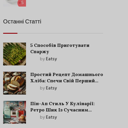
5
Останні Статті
5 Способів Приготувати
Спаржу
by
Eatsy
Простий Рецепт Домашнього
Хліба: Спечи Свій Перший
Запашний Хліб!
by
Eatsy
Пін-Ап Стиль У Кулінарії:
Ретро Шик Із Сучасним
Акцентом
by
Eatsy