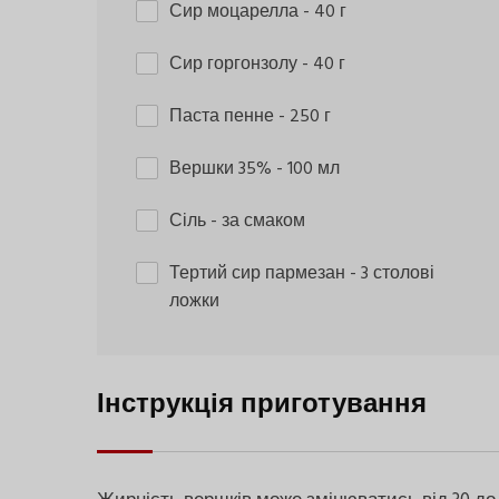
Сир моцарелла
- 40 г
Сир горгонзолу
- 40 г
Паста пенне
- 250 г
Вершки 35%
- 100 мл
Сіль
- за смаком
Тертий сир пармезан
- 3 столові
ложки
Інструкція приготування