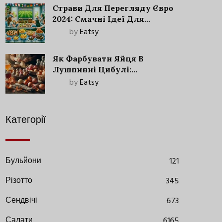
Страви Для Перегляду Євро
2024: Смачні Ідеї Для
Футбольного Свята
by
Eatsy
Як Фарбувати Яйця В
Лушпинні Цибулі:
Старовинний Метод З
by
Eatsy
Сучасними Нюансами
Категорії
Бульйони
121
Різотто
345
Сендвічі
673
Салати
6165