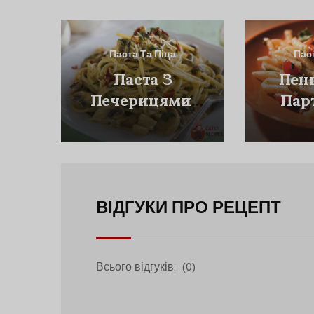
Паста Та Піца
Пас
Паста З
Пен
Печерицями,
Пар
Чилі Та
Петрушкою
ВІДГУКИ ПРО РЕЦЕПТ
Всього відгуків:
(0)