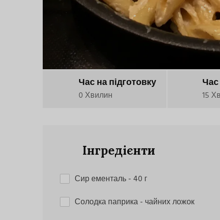
Час на підготовку
Час
0 Хвилин
15 Х
Інгредієнти
Сир ементаль
- 40 г
Солодка паприка
- чайних ложок