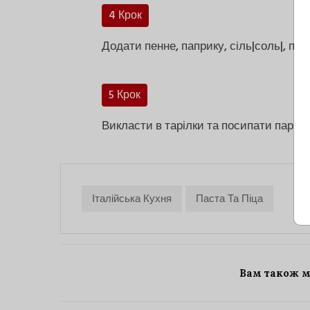
4 Крок
Додати пенне, паприку, сіль|соль|, пе
5 Крок
Викласти в тарілки та посипати парме
Італійська Кухня
Паста Та Піца
Вам також 