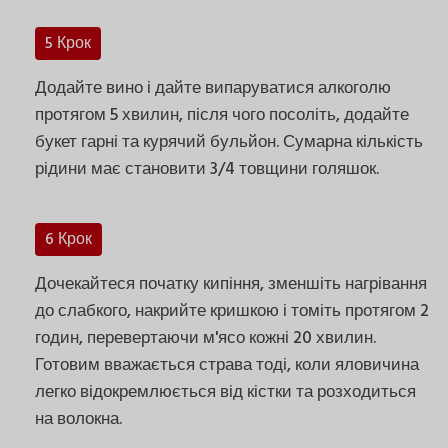
5 Крок
Додайте вино і дайте випаруватися алкоголю
протягом 5 хвилин, після чого посоліть, додайте
букет гарні та курячий бульйон. Сумарна кількість
рідини має становити 3/4 товщини голяшок.
6 Крок
Дочекайтеся початку кипіння, зменшіть нагрівання
до слабкого, накрийте кришкою і томіть протягом 2
годин, перевертаючи м'ясо кожні 20 хвилин.
Готовим вважається страва тоді, коли яловичина
легко відокремлюється від кістки та розходиться
на волокна.