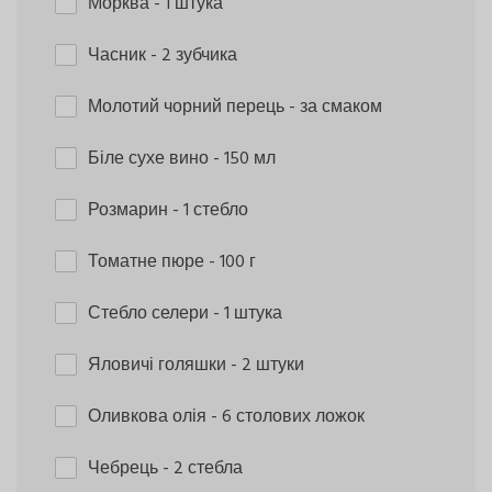
Морква
- 1 штука
Часник
- 2 зубчика
Молотий чорний перець
- за смаком
Біле сухе вино
- 150 мл
Розмарин
- 1 стебло
Томатне пюре
- 100 г
Стебло селери
- 1 штука
Яловичі голяшки
- 2 штуки
Оливкова олія
- 6 столових ложок
Чебрець
- 2 стебла