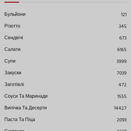
Бульйони
121
Різотто
345
Сендвічі
673
Салати
6165
Супи
3999
Закуски
7039
Заготівлі
472
Соуси Та Маринади
1555
Випічка Та Десерти
14427
Паста Та Піца
2093