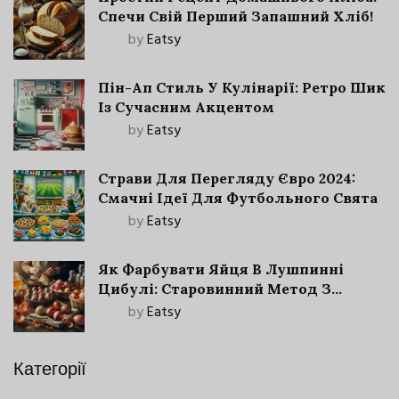
Спечи Свій Перший Запашний Хліб!
by
Eatsy
Пін-Ап Стиль У Кулінарії: Ретро Шик
Із Сучасним Акцентом
by
Eatsy
Страви Для Перегляду Євро 2024:
Смачні Ідеї Для Футбольного Свята
by
Eatsy
Як Фарбувати Яйця В Лушпинні
Цибулі: Старовинний Метод З
Сучасними Нюансами
by
Eatsy
Категорії