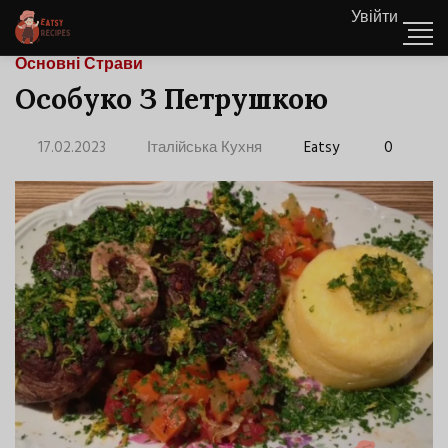
Увійти
Основні Страви
Особуко З Петрушкою
17.02.2023
Італійська Кухня
Eatsy
0