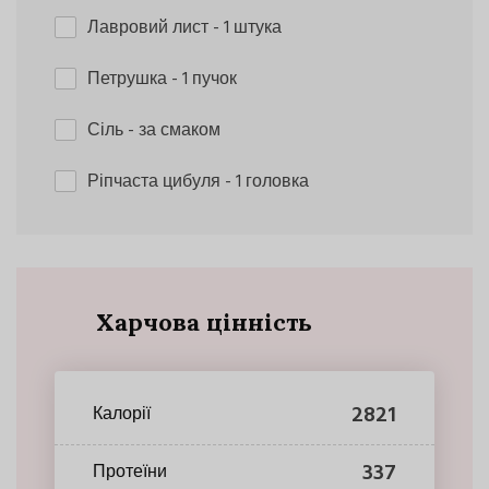
Лавровий лист
- 1 штука
Петрушка
- 1 пучок
Сіль
- за смаком
Ріпчаста цибуля
- 1 головка
Харчова цінність
2821
Калорії
337
Протеїни