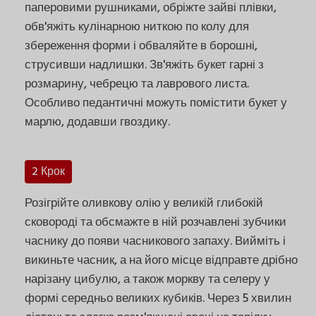
паперовими рушниками, обріжте зайві плівки,
обв'яжіть кулінарною ниткою по колу для
збереження форми і обваляйте в борошні,
струсивши надлишки. Зв'яжіть букет гарні з
розмарину, чебрецю та лаврового листа.
Особливо педантичні можуть помістити букет у
марлю, додавши гвоздику.
2 Крок
Розігрійте оливкову олію у великій глибокій
сковороді та обсмажте в ній розчавлені зубчики
часнику до появи часникового запаху. Вийміть і
викиньте часник, а на його місце відправте дрібно
нарізану цибулю, а також моркву та селеру у
формі середньо великих кубиків. Через 5 хвилин