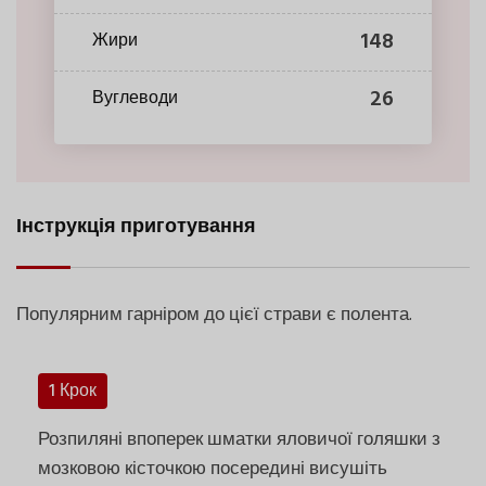
148
Жири
26
Вуглеводи
Інструкція приготування
Популярним гарніром до цієї страви є полента.
1 Крок
Розпиляні впоперек шматки яловичої голяшки з
мозковою кісточкою посередині висушіть