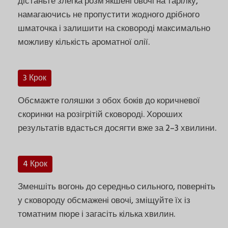
дістаньте злегка розм'якшені овочі на тарілку,
намагаючись не пропустити жодного дрібного
шматочка і залишити на сковороді максимально
можливу кількість ароматної олії.
3 Крок
Обсмажте голяшки з обох боків до коричневої
скоринки на розігрітій сковороді. Хороших
результатів вдасться досягти вже за 2–3 хвилини.
4 Крок
Зменшіть вогонь до середньо сильного, поверніть
у сковороду обсмажені овочі, зміщуйте їх із
томатним пюре і загасіть кілька хвилин.