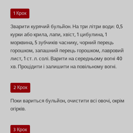
1 Крок
Зварити курячий бульйон. На три літри води: 0,5
курки або крила, лапи, хвіст, 1 цибулина, 1
морквина, 5 зубчиків часнику, чорний перець
горошком, запашний перець горошком, лавровий
лист, 1 ст. л. солі. Варити на середньому вогні 40
хв. Процідити і залишити на повільному вогні.
2 Крок
Поки вариться бульйон, очистити всі овочі, окрім
огірків.
3 Крок