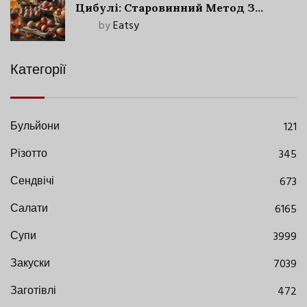
Цибулі: Старовинний Метод З
Сучасними Нюансами
by
Eatsy
Категорії
Бульйони
121
Різотто
345
Сендвічі
673
Салати
6165
Супи
3999
Закуски
7039
Заготівлі
472