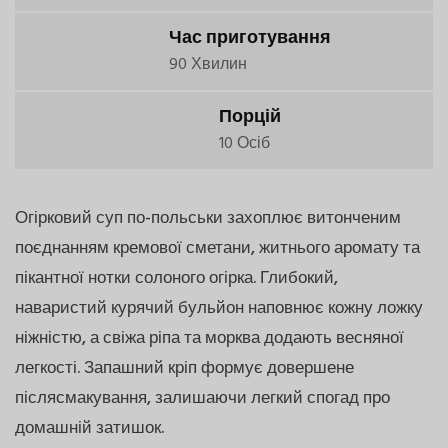
Час приготування
90 Хвилин
Порцій
10 Осіб
Огірковий суп по-польськи захоплює витонченим
поєднанням кремової сметани, житнього аромату та
пікантної нотки солоного огірка. Глибокий,
наваристий курячий бульйон наповнює кожну ложку
ніжністю, а свіжа ріпа та морква додають весняної
легкості. Запашний кріп формує довершене
післясмакування, залишаючи легкий спогад про
домашній затишок.