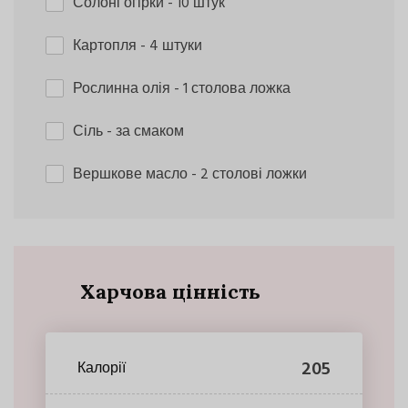
Солоні огірки
- 10 штук
Картопля
- 4 штуки
Рослинна олія
- 1 столова ложка
Сіль
- за смаком
Вершкове масло
- 2 столові ложки
Харчова цінність
205
Калорії