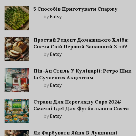
5 Способів Приготувати Спаржу
by
Eatsy
Простий Рецепт Домашнього Хліба:
Спечи Свій Перший Запашний Хліб!
by
Eatsy
Пін-Ап Стиль У Кулінарії: Ретро Шик
Із Сучасним Акцентом
by
Eatsy
Страви Для Перегляду Євро 2024:
Смачні Ідеї Для Футбольного Свята
by
Eatsy
Як Фарбувати Яйця В Лушпинні