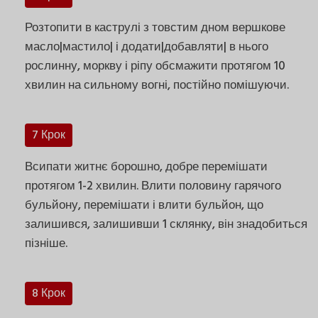
Розтопити в каструлі з товстим дном вершкове
масло|мастило| і додати|добавляти| в нього
рослинну, моркву і ріпу обсмажити протягом 10
хвилин на сильному вогні, постійно помішуючи.
7 Крок
Всипати житнє борошно, добре перемішати
протягом 1-2 хвилин. Влити половину гарячого
бульйону, перемішати і влити бульйон, що
залишився, залишивши 1 склянку, він знадобиться
пізніше.
8 Крок