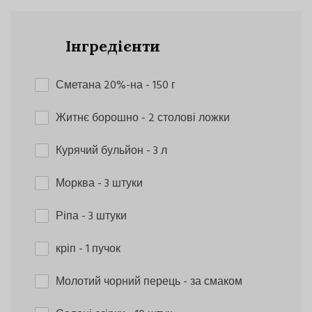
Інгредієнти
Сметана 20%-на
- 150 г
Житнє борошно
- 2 столові ложки
Курячий бульйон
- 3 л
Морква
- 3 штуки
Ріпа
- 3 штуки
кріп
- 1 пучок
Молотий чорний перець
- за смаком