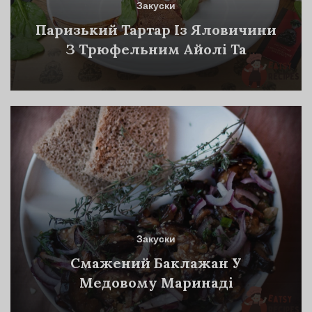
Закуски
Паризький Тартар Із Яловичини
З Трюфельним Айолі Та
Грінками Із Житнього Хліба.
Закуски
Смажений Баклажан У
Медовому Маринаді