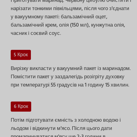
Приготувати маринад. Червону цибулю очистити і
нарізати тонкими півкільцями, після чого з'єднати
у вакуумному пакеті: бальзамічний оцет,
бальзамічний крем, олія (150 мл), кунжутна олія,
часник і соєвий соус.
5 Крок
Вирізку викласти у вакуумний пакет із маринадом.
Помістити пакет у заздалегідь розігріту духовку
при температурі 55 градусів на 1 годину 15 хвилин.
6 Крок
Потім підготувати ємність з холодною водою і
льодом і відкинути м'ясо. Після цього дати
промаринуватися м'ясу ще 2-3 години в