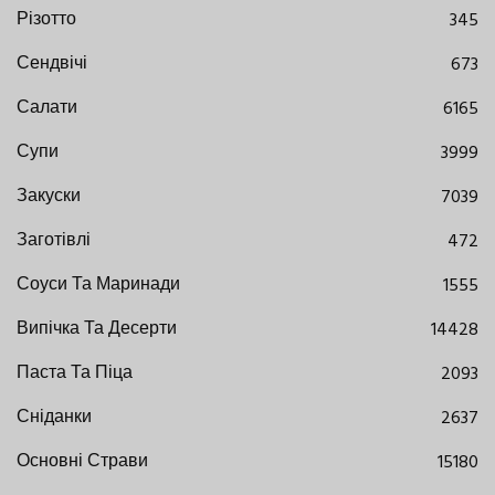
Різотто
345
Сендвічі
673
Салати
6165
Супи
3999
Закуски
7039
Заготівлі
472
Соуси Та Маринади
1555
Випічка Та Десерти
14428
Паста Та Піца
2093
Сніданки
2637
Основні Страви
15180