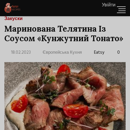
Увійти
Закуски
Маринована Телятина Із
Соусом «Кунжутний Тонато»
18.02.2023
Європейська Кухня
Eatsy
0