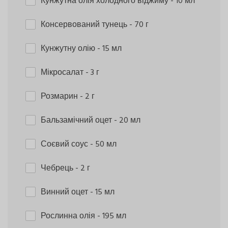
Кунжутна олія холодного віджиму
- 10 мл
Консервований тунець
- 70 г
Кунжутну олію
- 15 мл
Мікросалат
- 3 г
Розмарин
- 2 г
Бальзамічний оцет
- 20 мл
Соєвий соус
- 50 мл
Чебрець
- 2 г
Винний оцет
- 15 мл
Рослинна олія
- 195 мл