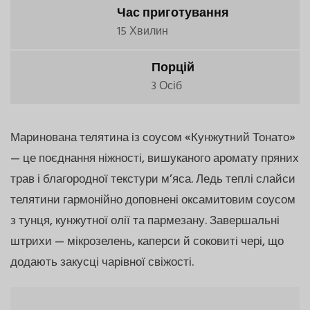
Час приготування
15 Хвилин
Порцій
3 Осіб
Маринована телятина із соусом «Кунжутний Тонато»
— це поєднання ніжності, вишуканого аромату пряних
трав і благородної текстури м’яса. Ледь теплі слайси
телятини гармонійно доповнені оксамитовим соусом
з тунця, кунжутної олії та пармезану. Завершальні
штрихи — мікрозелень, каперси й соковиті чері, що
додають закусці чарівної свіжості.