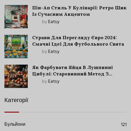
Пін-Ап Стиль У Кулінарії: Ретро Шик
Із Сучасним Акцентом
by
Eatsy
Страви Для Перегляду Євро 2024:
Смачні Ідеї Для Футбольного Свята
by
Eatsy
Як Фарбувати Яйця В Лушпинні
Цибулі: Старовинний Метод З
Сучасними Нюансами
by
Eatsy
Категорії
Бульйони
121