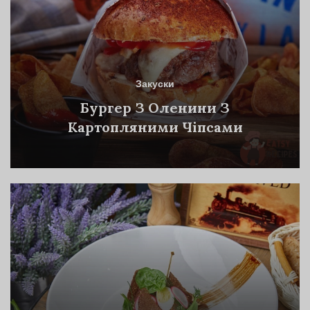
Закуски
Бургер З Оленини З
Картопляними Чіпсами