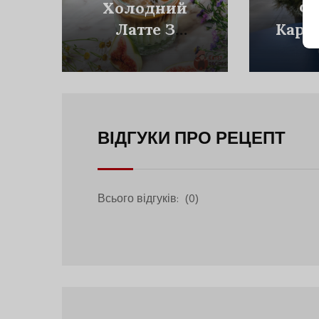
Холодний
Фр
Латте З
Кард
Інжиром І
Пе
Шпинатом
ВІДГУКИ ПРО РЕЦЕПТ
Всього відгуків:
(0)