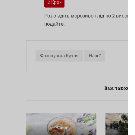
2 Крок
Розкладіть морозиво і лід по 2 високих
подайте.
Французька Кухня
Напої
Вам також 
Напої