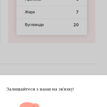
7
Жири
20
Вуглеводи
ремішуйте, поки|доки| цукор не розчиниться.
Залишайтеся з нами на зв’язку!