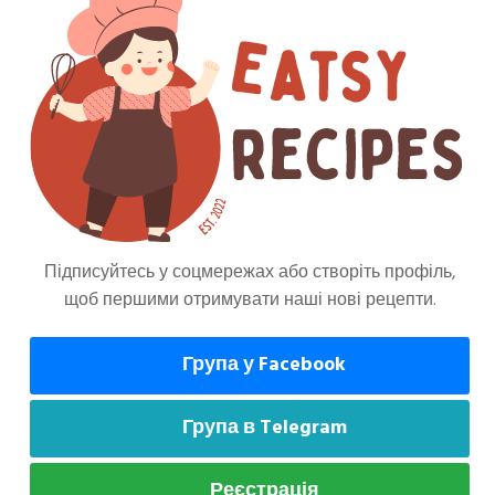
 келихах і наповніть їх кавою. Відразу
Підписуйтесь у соцмережах або створіть профіль,
щоб першими отримувати наші нові рецепти.
може сподобатися
Група у Facebook
Група в Telegram
Напої
Напої
Реєстрація