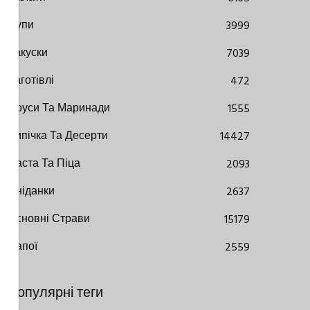
Супи
3999
Закуски
7039
Заготівлі
472
Соуси Та Маринади
1555
Випічка Та Десерти
14427
Паста Та Піца
2093
Сніданки
2637
Основні Страви
15179
Напої
2559
Популярні теги