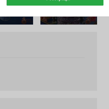
едо З
Чорничне
амоном І
Холодне Латте
рсиком