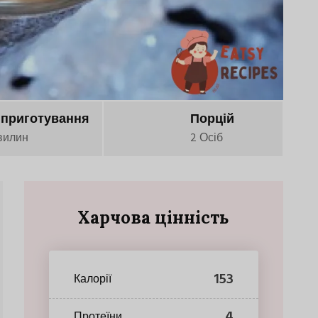
 приготування
Порцій
вилин
2 Осіб
Харчова цінність
153
Калорії
4
Протеїни