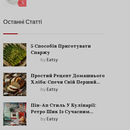
5
Останні Статті
5 Способів Приготувати
Спаржу
by
Eatsy
Простий Рецепт Домашнього
Хліба: Спечи Свій Перший
Запашний Хліб!
by
Eatsy
Пін-Ап Стиль У Кулінарії:
Ретро Шик Із Сучасним
Акцентом
by
Eatsy