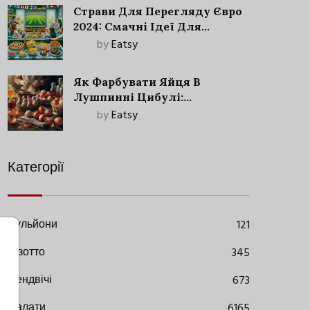
Страви Для Перегляду Євро
2024: Смачні Ідеї Для
Футбольного Свята
by
Eatsy
Як Фарбувати Яйця В
Лушпинні Цибулі:
Старовинний Метод З
by
Eatsy
Сучасними Нюансами
Категорії
Бульйони
121
Різотто
345
Сендвічі
673
Салати
6165