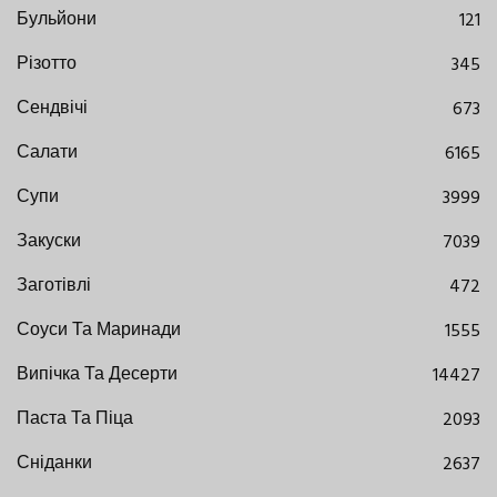
Бульйони
121
Різотто
345
Сендвічі
673
Салати
6165
Супи
3999
Закуски
7039
Заготівлі
472
Соуси Та Маринади
1555
Випічка Та Десерти
14427
Паста Та Піца
2093
Сніданки
2637