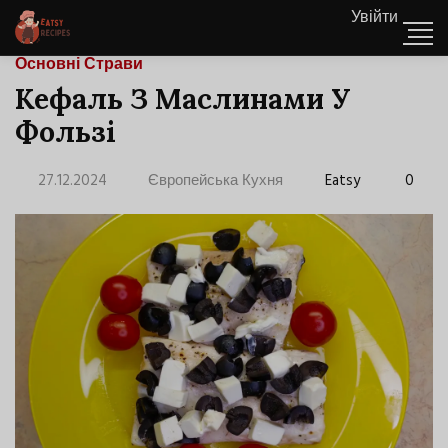
Увійти
Основні Страви
Кефаль З Маслинами У
Фользі
27.12.2024
Європейська Кухня
Eatsy
0