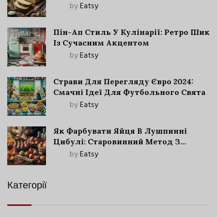
by
Eatsy
Пін-Ап Стиль У Кулінарії: Ретро Шик
Із Сучасним Акцентом
by
Eatsy
Страви Для Перегляду Євро 2024:
Смачні Ідеї Для Футбольного Свята
by
Eatsy
Як Фарбувати Яйця В Лушпинні
Цибулі: Старовинний Метод З
Сучасними Нюансами
by
Eatsy
Категорії