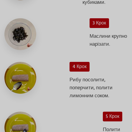
кубиками.
3 Крок
Маслини крупно
нарізати.
4 Крок
Рибу посолити,
поперчити, полити
лимонним соком.
5 Крок
Полити