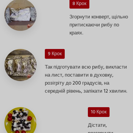
8 Крок
Згорнути конверт, щільно
притискаючи рибу по
краях.
9 Крок
Так підготувати всю рибу, викласти
на лист, поставити в духовку,
розігріту до 200 градусів, на
середній рівень, запікати 12 хвилин.
10 Крок
Дістати,