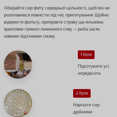
Обирайте сир фету середньої щільності, щоб він не
розплавився повністю під час приготування. Щойно
відкриєте фольгу, приправте страву ще кількома
краплями свіжого лимонного соку — риба засяє
новими відтінками смаку.
1 Крок
Підготувати усі
інгредієнти.
2 Крок
Нарізати сир
дрібними