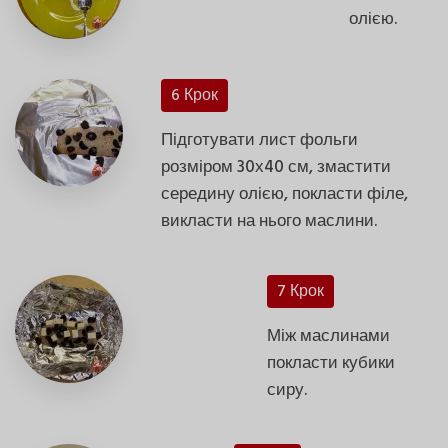
олією.
6 Крок
Підготувати лист фольги
розміром 30х40 см, змастити
середину олією, покласти філе,
викласти на нього маслини.
7 Крок
Між маслинами
покласти кубики
сиру.