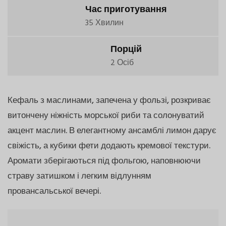
Час приготування
35 Хвилин
Порцій
2 Осіб
Кефаль з маслинами, запечена у фользі, розкриває
витончену ніжність морської риби та солонуватий
акцент маслин. В елегантному ансамблі лимон дарує
свіжість, а кубики фети додають кремової текстури.
Аромати зберігаються під фольгою, наповнюючи
страву затишком і легким відлунням
провансальської вечері.