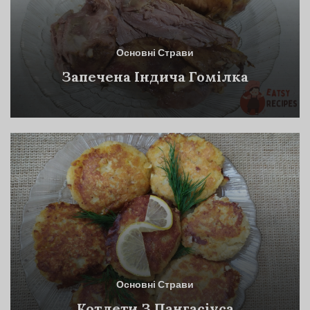
Основні Страви
Запечена Індича Гомілка
Основні Страви
Котлети З Пангасіуса