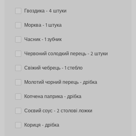
Гвоздика
- 4 штуки
Морква
- 1 штука
Часник
- 1 зубчик
Червоний солодкий перець
- 2 штуки
Свіжий чебрець
- 1 стебло
Молотий чорний перець
- дрібка
Копчена паприка
- дрібка
Соєвий соус
- 2 столові ложки
Кориця
- дрібка