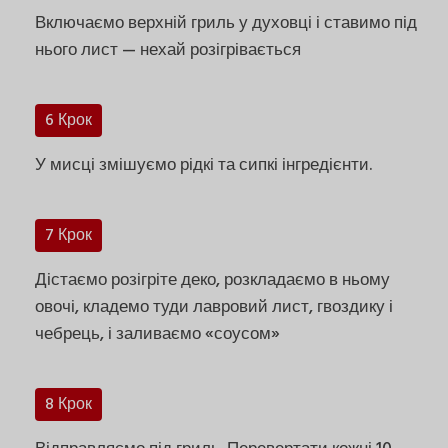
Включаємо верхній гриль у духовці і ставимо під
нього лист — нехай розігрівається
6 Крок
У мисці змішуємо рідкі та сипкі інгредієнти.
7 Крок
Дістаємо розігріте деко, розкладаємо в ньому
овочі, кладемо туди лавровий лист, гвоздику і
чебрець, і заливаємо «соусом»
8 Крок