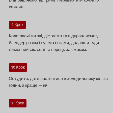
Відправляємо під гриль. Перевертати кожні 10
хвилин.
9 Крок
Коли овочі готові, дістаємо та відправляємо у
блендер разом із усіма соками, додавши туди
лимонний сік, солі та перець за смаком.
10 Крок
Остудити, дати настоятися в холодильнику кілька
годин, а краще — ніч.
11 Крок