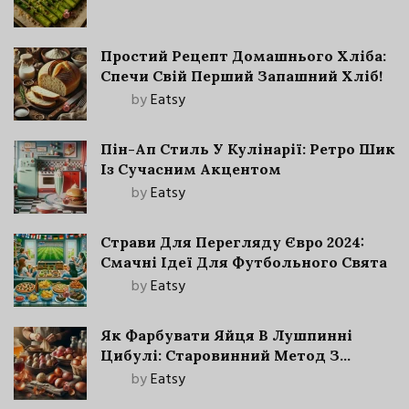
Простий Рецепт Домашнього Хліба:
Спечи Свій Перший Запашний Хліб!
by
Eatsy
Пін-Ап Стиль У Кулінарії: Ретро Шик
Із Сучасним Акцентом
by
Eatsy
Страви Для Перегляду Євро 2024:
Смачні Ідеї Для Футбольного Свята
by
Eatsy
Як Фарбувати Яйця В Лушпинні
Цибулі: Старовинний Метод З
Сучасними Нюансами
by
Eatsy