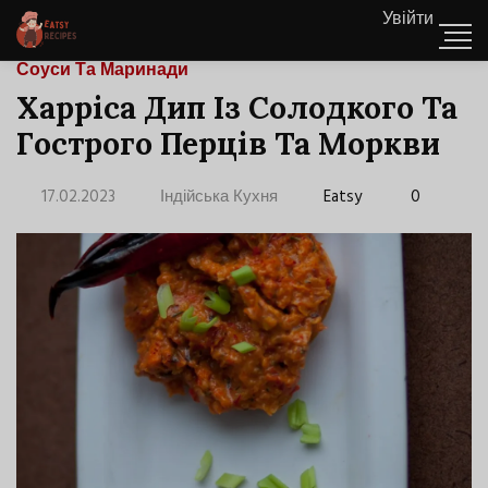
Увійти
Соуси Та Маринади
Харріса Дип Із Солодкого Та
Гострого Перців Та Моркви
17.02.2023
Індійська Кухня
Eatsy
0