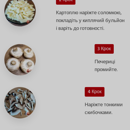
Картоплю наріжте соломкою,
покладіть у киплячий бульйон
і варіть до готовності.
3 Крок
Печериці
промийте.
4 Крок
Наріжте тонкими
скибочками.