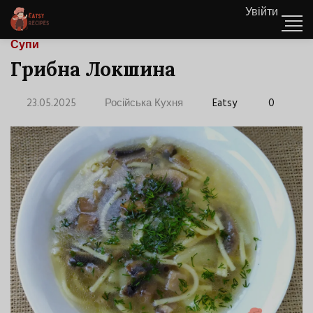
Увійти
Супи
Грибна Локшина
23.05.2025
Російська Кухня
Eatsy
0