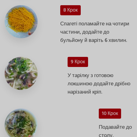
8 Крок
Спагеті поламайте на чотири
частини, додайте до
бульйону й варіть 6 хвилин.
9 Крок
У тарілку з готовою
локшиною додайте дрібно
нарізаний кріп.
10 Крок
Подавайте до
столу.