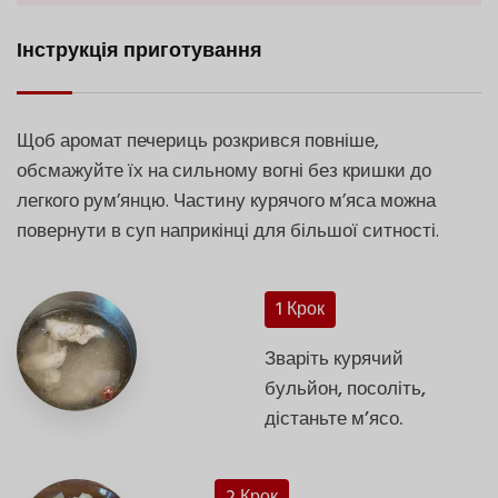
Інструкція приготування
Щоб аромат печериць розкрився повніше,
обсмажуйте їх на сильному вогні без кришки до
легкого рум’янцю. Частину курячого м’яса можна
повернути в суп наприкінці для більшої ситності.
1 Крок
Зваріть курячий
бульйон, посоліть,
дістаньте м’ясо.
2 Крок