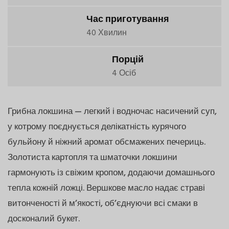
Час приготування
40 Хвилин
Порцій
4 Осіб
Грибна локшина — легкий і водночас насичений суп,
у котрому поєднується делікатність курячого
бульйону й ніжний аромат обсмажених печериць.
Золотиста картопля та шматочки локшини
гармонують із свіжим кропом, додаючи домашнього
тепла кожній ложці. Вершкове масло надає страві
витонченості й м’якості, об’єднуючи всі смаки в
досконалий букет.