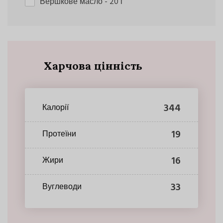
Вершкове масло
- 20 г
Харчова цінність
344
Калорії
19
Протеїни
16
Жири
33
Вуглеводи