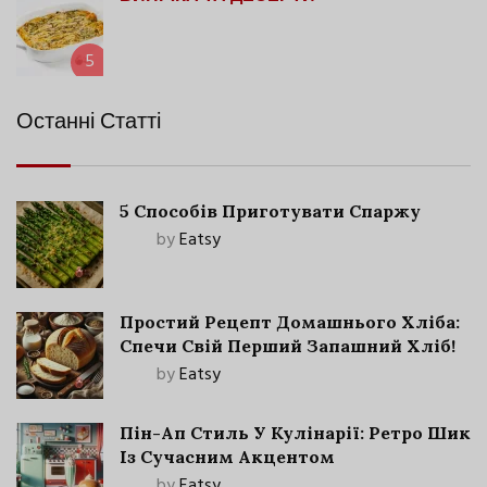
5
Останні Статті
5 Способів Приготувати Спаржу
by
Eatsy
Простий Рецепт Домашнього Хліба:
Спечи Свій Перший Запашний Хліб!
by
Eatsy
Пін-Ап Стиль У Кулінарії: Ретро Шик
Із Сучасним Акцентом
by
Eatsy