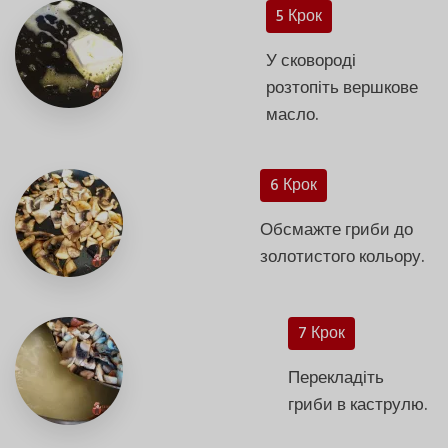
5 Крок
У сковороді
розтопіть вершкове
масло.
6 Крок
Обсмажте гриби до
золотистого кольору.
7 Крок
Перекладіть
гриби в каструлю.