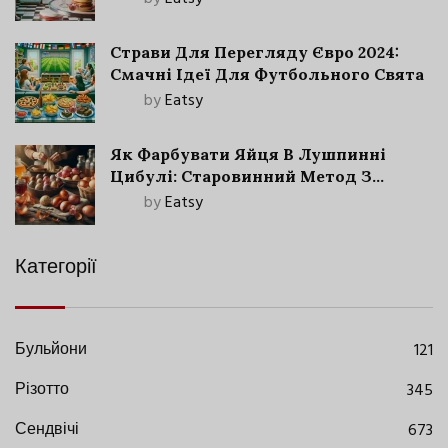
Страви Для Перегляду Євро 2024:
Смачні Ідеї Для Футбольного Свята
by
Eatsy
Як Фарбувати Яйця В Лушпинні
Цибулі: Старовинний Метод З
Сучасними Нюансами
by
Eatsy
Категорії
Бульйони
121
Різотто
345
Сендвічі
673