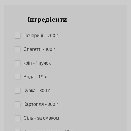
Інгредієнти
Печериці
- 200 г
Спагетті
- 100 г
кріп
- 1 пучок
Вода
- 1.5 л
Курка
- 300 г
Картопля
- 300 г
Сіль
- за смаком