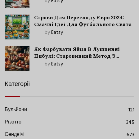
by
Eatsy
Страви Для Перегляду Євро 2024:
Смачні Ідеї Для Футбольного Свята
by
Eatsy
Як Фарбувати Яйця В Лушпинні
Цибулі: Старовинний Метод З
Сучасними Нюансами
by
Eatsy
Категорії
Бульйони
121
Різотто
345
Сендвічі
673