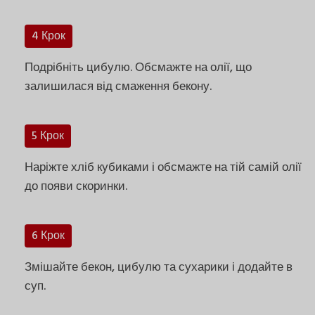
4 Крок
Подрібніть цибулю. Обсмажте на олії, що
залишилася від смаження бекону.
5 Крок
Наріжте хліб кубиками і обсмажте на тій самій олії
до появи скоринки.
6 Крок
Змішайте бекон, цибулю та сухарики і додайте в
суп.