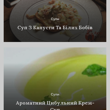
Супи
Суп З Капусти Та Білих Бобів
Супи
Ароматний Цибульний Крем-
Суп