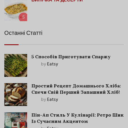
ВИПІЧКА ТА ДЕСЕРТИ
5
Останні Статті
5 Способів Приготувати Спаржу
by
Eatsy
Простий Рецепт Домашнього Хліба:
Спечи Свій Перший Запашний Хліб!
by
Eatsy
Пін-Ап Стиль У Кулінарії: Ретро Шик
Із Сучасним Акцентом