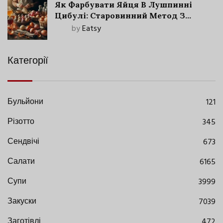
Як Фарбувати Яйця В Лушпинні
Цибулі: Старовинний Метод З
Сучасними Нюансами
by
Eatsy
Категорії
Бульйони
121
Різотто
345
Сендвічі
673
Салати
6165
Супи
3999
Закуски
7039
Заготівлі
472