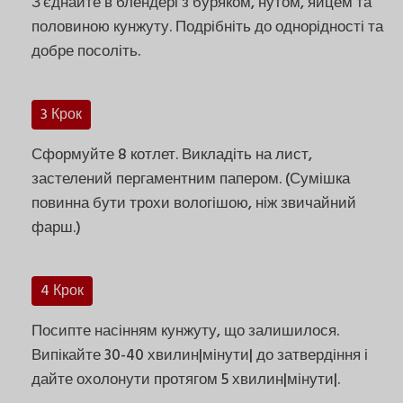
З'єднайте в блендері з буряком, нутом, яйцем та
половиною кунжуту. Подрібніть до однорідності та
добре посоліть.
3 Крок
Сформуйте 8 котлет. Викладіть на лист,
застелений пергаментним папером. (Сумішка
повинна бути трохи вологішою, ніж звичайний
фарш.)
4 Крок
Посипте насінням кунжуту, що залишилося.
Випікайте 30-40 хвилин|мінути| до затвердіння і
дайте охолонути протягом 5 хвилин|мінути|.