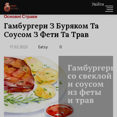
Увійти
Основні Страви
Гамбургери З Буряком Та
Соусом З Фети Та Трав
17.02.2023
Eatsy
0