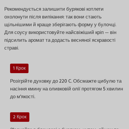
Рекомендується залишити бурякові котлети
охолонути після випікання: так вони стають
щільнішими й краще зберігають форму у булочці.
Для соусу використовуйте найсвіжіший кріп — він
підсилить аромат та додасть весняної яскравості
страві.
1 Крок
Розігрійте духовку до 220 C. Обсмажте цибулю та
насіння кмину на оливковій олії протягом 5 хвилин
до м'якості.
2 Крок