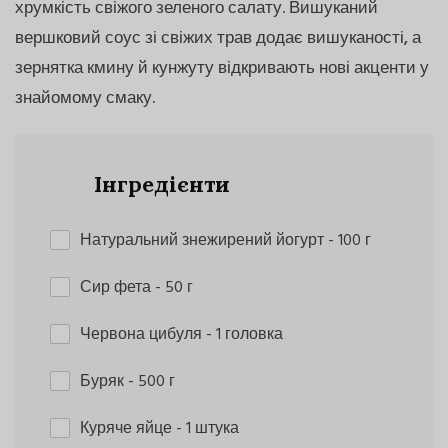
хрумкість свіжого зеленого салату. Вишуканий
вершковий соус зі свіжих трав додає вишуканості, а
зернятка кмину й кунжуту відкривають нові акценти у
знайомому смаку.
Інгредієнти
Натуральний знежирений йогурт
- 100 г
Сир фета
- 50 г
Червона цибуля
- 1 головка
Буряк
- 500 г
Куряче яйце
- 1 штука