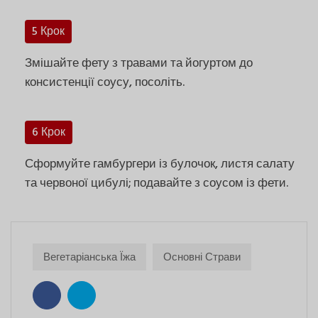
5 Крок
Змішайте фету з травами та йогуртом до
консистенції соусу, посоліть.
6 Крок
Сформуйте гамбургери із булочок, листя салату
та червоної цибулі; подавайте з соусом із фети.
Вегетаріанська Їжа
Основні Страви