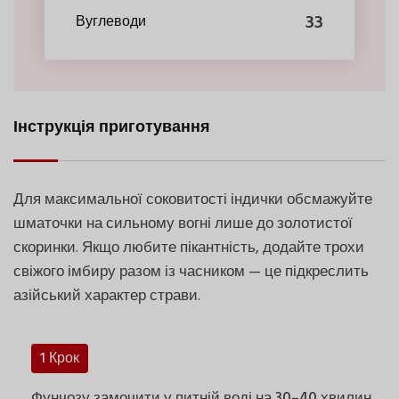
33
Вуглеводи
Інструкція приготування
Для максимальної соковитості індички обсмажуйте
шматочки на сильному вогні лише до золотистої
скоринки. Якщо любите пікантність, додайте трохи
свіжого імбиру разом із часником — це підкреслить
азійський характер страви.
1 Крок
Фунчозу замочити у питній воді на 30–40 хвилин.