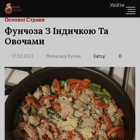
Увійти
Основні Страви
Фунчоза З Індичкою Та
Овочами
17.02.2023
Японська Кухня
Eatsy
0