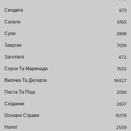
Сендвічі
673
Салати
6165
Супи
3999
Закуски
7039
Заготівлі
472
Соуси Та Маринади
1555
Випічка Та Десерти
14427
Паста Та Піца
2093
Сніданки
2637
Основні Страви
15179
Напої
2559