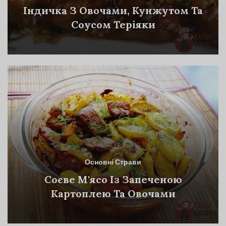
Індичка З Овочами, Кунжутом Та
Соусом Теріяки
Основні Страви
Соєве М'ясо Із Запеченою
Картоплею Та Овочами