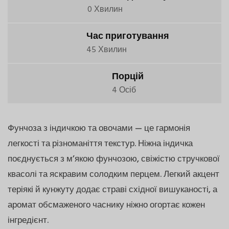
0 Хвилин
Час приготування
45 Хвилин
Порцій
4 Осіб
Фунчоза з індичкою та овочами — це гармонія
легкості та різноманіття текстур. Ніжна індичка
поєднується з м’якою фунчозою, свіжістю стручкової
квасолі та яскравим солодким перцем. Легкий акцент
теріякі й кунжуту додає страві східної вишуканості, а
аромат обсмаженого часнику ніжно огортає кожен
інгредієнт.