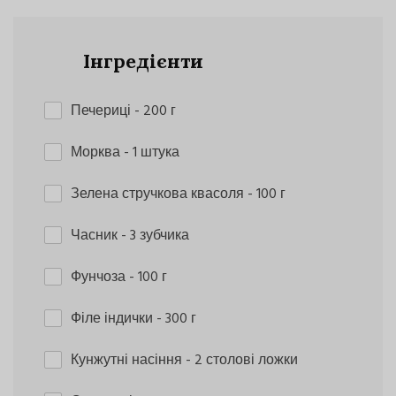
Інгредієнти
Печериці
- 200 г
Морква
- 1 штука
Зелена стручкова квасоля
- 100 г
Часник
- 3 зубчика
Фунчоза
- 100 г
Філе індички
- 300 г
Кунжутні насіння
- 2 столові ложки