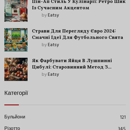
Пін-Ап Стиль У Кулінарії: Ретро Шик
Із Сучасним Акцентом
by
Eatsy
Страви Для Перегляду Євро 2024:
Смачні Ідеї Для Футбольного Свята
by
Eatsy
Як Фарбувати Яйця В Лушпинні
Цибулі: Старовинний Метод З
Сучасними Нюансами
by
Eatsy
Категорії
Бульйони
121
Різотто
345