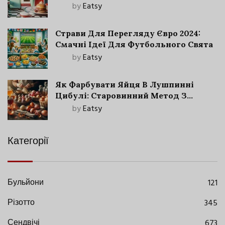
by
Eatsy
Страви Для Перегляду Євро 2024:
Смачні Ідеї Для Футбольного Свята
by
Eatsy
Як Фарбувати Яйця В Лушпинні
Цибулі: Старовинний Метод З
Сучасними Нюансами
by
Eatsy
Категорії
Бульйони
121
Різотто
345
Сендвічі
673