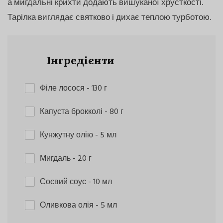
а мигдальні крихти додають вишуканої хрусткості.
Тарілка виглядає святково і дихає теплою турботою.
Інгредієнти
Філе лосося
- 130 г
Капуста брокколі
- 80 г
Кунжутну олію
- 5 мл
Мигдаль
- 20 г
Соєвий соус
- 10 мл
Оливкова олія
- 5 мл