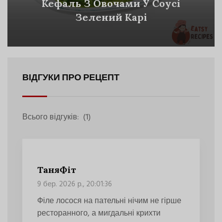
Кефаль З Овочами У Соусі
Зелений Карі
ВІДГУКИ ПРО РЕЦЕПТ
Всього відгуків:
(1)
ТаняФіт
9 бер. 2026 р., 20:01:36
Філе лосося на пательні нічим не гірше
ресторанного, а мигдальні крихти