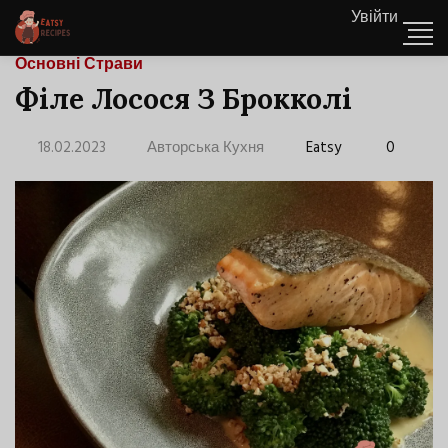
Увійти
Основні Страви
Філе Лосося З Брокколі
18.02.2023
Авторська Кухня
Eatsy
0