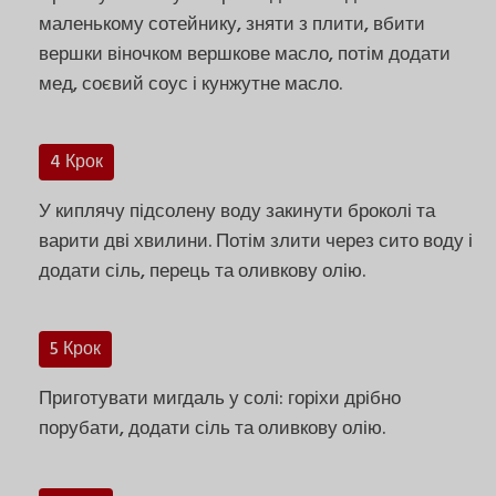
маленькому сотейнику, зняти з плити, вбити
вершки віночком вершкове масло, потім додати
мед, соєвий соус і кунжутне масло.
4 Крок
У киплячу підсолену воду закинути броколі та
варити дві хвилини. Потім злити через сито воду і
додати сіль, перець та оливкову олію.
5 Крок
Приготувати мигдаль у солі: горіхи дрібно
порубати, додати сіль та оливкову олію.