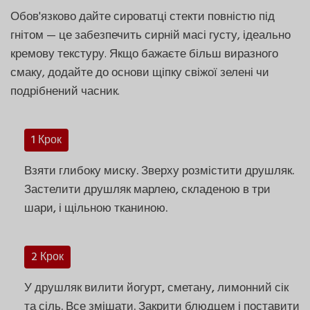
Обов'язково дайте сироватці стекти повністю під
гнітом — це забезпечить сирній масі густу, ідеально
кремову текстуру. Якщо бажаєте більш виразного
смаку, додайте до основи щіпку свіжої зелені чи
подрібнений часник.
1 Крок
Взяти глибоку миску. Зверху розмістити друшляк.
Застелити друшляк марлею, складеною в три
шари, і щільною тканиною.
2 Крок
У друшляк вилити йогурт, сметану, лимонний сік
та сіль. Все змішати. Закрити блюдцем і поставити