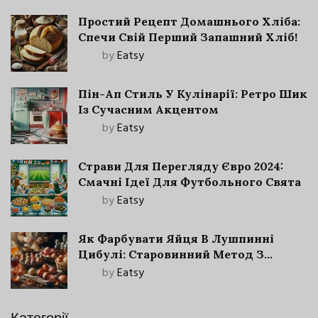
Простий Рецепт Домашнього Хліба:
Спечи Свій Перший Запашний Хліб!
by
Eatsy
Пін-Ап Стиль У Кулінарії: Ретро Шик
Із Сучасним Акцентом
by
Eatsy
Страви Для Перегляду Євро 2024:
Смачні Ідеї Для Футбольного Свята
by
Eatsy
Як Фарбувати Яйця В Лушпинні
Цибулі: Старовинний Метод З
Сучасними Нюансами
by
Eatsy