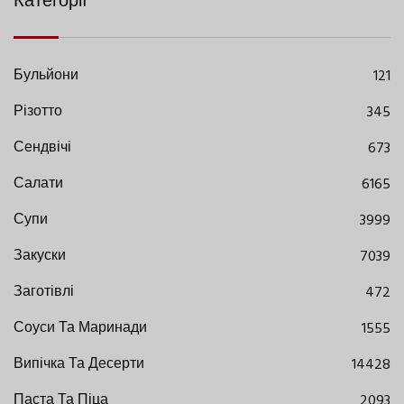
Категорії
Бульйони
121
Різотто
345
Сендвічі
673
Салати
6165
Супи
3999
Закуски
7039
Заготівлі
472
Соуси Та Маринади
1555
Випічка Та Десерти
14428
Паста Та Піца
2093