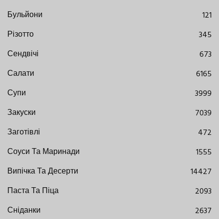
Бульйони
121
Різотто
345
Сендвічі
673
Салати
6165
Супи
3999
Закуски
7039
Заготівлі
472
Соуси Та Маринади
1555
Випічка Та Десерти
14427
Паста Та Піца
2093
Сніданки
2637