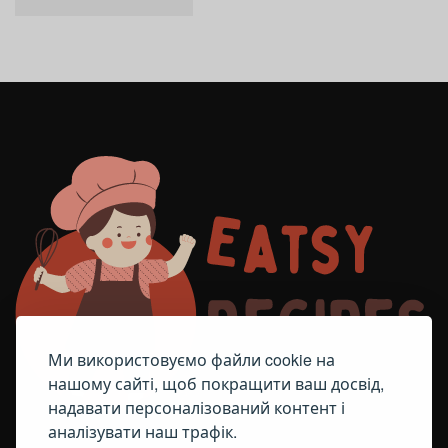
Ми використовуємо файли cookie на
нашому сайті, щоб покращити ваш досвід,
надавати персоналізований контент і
аналізувати наш трафік.