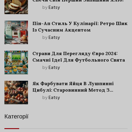
by
Eatsy
Пін-Ап Стиль У Кулінарії: Ретро Шик
Із Сучасним Акцентом
by
Eatsy
Страви Для Перегляду Євро 2024:
Смачні Ідеї Для Футбольного Свята
by
Eatsy
Як Фарбувати Яйця В Лушпинні
Цибулі: Старовинний Метод З
Сучасними Нюансами
by
Eatsy
Категорії